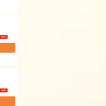
-50%
-36%