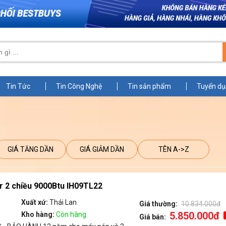
Tin Tức
Tin Công Nghệ
Tin sản phẩm
Tuyển d
GIÁ TĂNG DẦN
GIÁ GIẢM DẦN
TÊN A->Z
r 2 chiều 9000Btu IH09TL22
Xuất xứ:
Thái Lan
Giá thường:
10.834.000đ
5.850.000đ
Kho hàng:
Còn hàng
Giá bán: