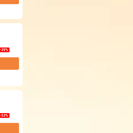
-39%
-53%