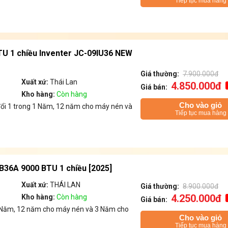
Tiếp tục mua hàng
TU 1 chiều Inventer JC-09IU36 NEW
Giá thường:
7.900.000đ
Xuất xứ:
Thái Lan
4.850.000đ
Giá bán:
Kho hàng:
Còn hàng
Cho vào giỏ
đổi 1 trong 1 Năm, 12 năm cho máy nén và
Tiếp tục mua hàng
B36A 9000 BTU 1 chiều [2025]
Xuất xứ:
THÁI LAN
Giá thường:
8.900.000đ
4.250.000đ
Kho hàng:
Còn hàng
Giá bán:
 1 Năm, 12 năm cho máy nén và 3 Năm cho
Cho vào giỏ
Tiếp tục mua hàng