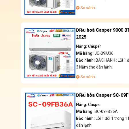
So sánh
Điều hoà Casper 9000 B
2025
Hãng:
Casper
Mã hàng:
JC-09IU36
Bảo hành:
BẢO HÀNH : Lỗi 1 
3 Năm cho dàn lạnh.
So sánh
Điều hòa Casper SC-09F
Hãng:
Casper
Mã hàng:
SC-09FB36A
Bảo hành:
Lỗi 1 đổi 1 trong
dàn lạnh.