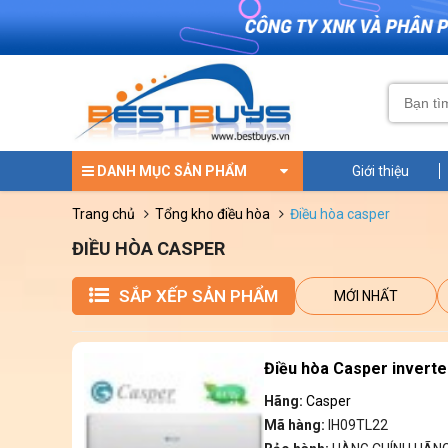
DANH MỤC SẢN PHẨM
Giới thiệu
trang chủ
tổng kho điều hòa
điều hòa casper
ĐIỀU HÒA CASPER
SẮP XẾP SẢN PHẨM
MỚI NHẤT
Điều hòa Casper inverte
Hãng:
Casper
Mã hàng:
IH09TL22