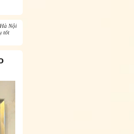
 Hà Nội
 tốt
o