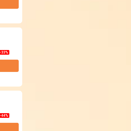
-33%
-44%