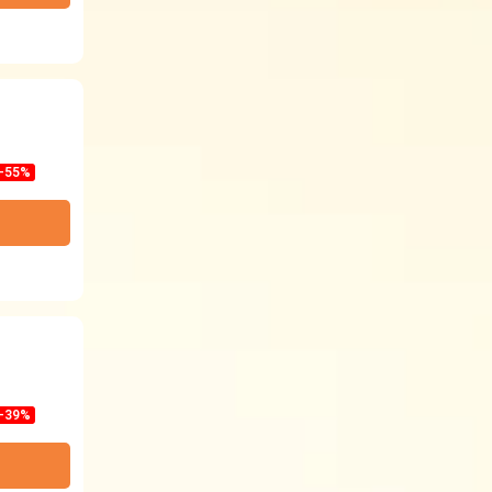
-55%
-39%