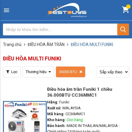
Trang chủ
ĐIỀU HÒA ÂM TRẦN
ĐIỀU HÒA MULTI FUNIKI
ĐIỀU HÒA MULTI FUNIKI
Lọc
Thương hiệu
36000 BTU
Điều hòa âm trần Funiki 1 chiều
36.000BTU CC36MMC1
Hãng:
Funiki
Xuất xứ:
MALAYSIA
Mã hàng:
CC36MMC1
Kho hàng:
Còn hàng
Bảo hành:
MADE IN THAILAN/MALAYSIA :
Chính Hãng 24 tháng toàn quốc