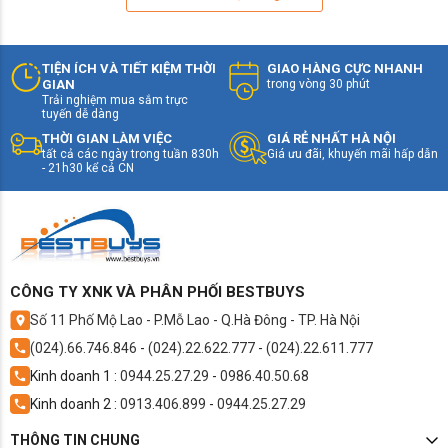
TIỆN ÍCH VÀ TIẾT KIỆM THỜI
GIAO HÀNG CỰC NHANH
GIAN
trong vòng 30 phút
Trải nghiệm mua sắm trực
tuyến dễ dàng
THỜI GIAN LÀM VIỆC
GIÁ RẺ NHẤT HÀ NỘI
tất cả các ngày trong tuần 830h
Giá ưu đãi, khuyến mãi hấp dẫn
- 21h30 kể cả CN
CÔNG TY XNK VÀ PHÂN PHỐI BESTBUYS
Số 11 Phố Mộ Lao - P.Mỗ Lao - Q.Hà Đông - TP. Hà Nội
(024).66.746.846
-
(024).22.622.777
-
(024).22.611.777
Kinh doanh 1 :
0944.25.27.29
-
0986.40.50.68
Kinh doanh 2 :
0913.406.899
-
0944.25.27.29
THÔNG TIN CHUNG