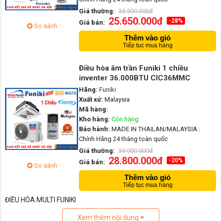
Giá thường:
35.500.000đ
25.650.000đ
-28%
Giá bán:
So sánh
Thêm vào giỏ
Tiếp tục mua hàng
Điều hòa âm trần Funiki 1 chiều
inventer 36.000BTU CIC36MMC
Hãng:
Funiki
Xuất xứ:
Malaysia
Mã hàng:
Kho hàng:
Còn hàng
Bảo hành:
MADE IN THAILAN/MALAYSIA :
Chính Hãng 24 tháng toàn quốc
Giá thường:
35.900.000đ
28.800.000đ
-20%
Giá bán:
So sánh
Thêm vào giỏ
Tiếp tục mua hàng
ĐIỀU HÒA MULTI FUNIKI
Xem thêm nội dung