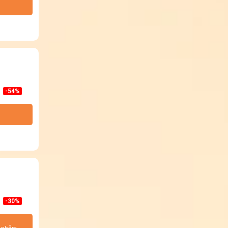
-54%
-30%