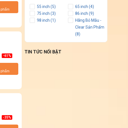
55 inch (5)
65 inch (4)
n phẩm
75 inch (3)
86 inch (9)
98 inch (1)
Hãng Bỏ Mẫu -
Clear Sản Phẩm
(8)
TIN TỨC NỔI BẬT
-61%
n phẩm
-35%