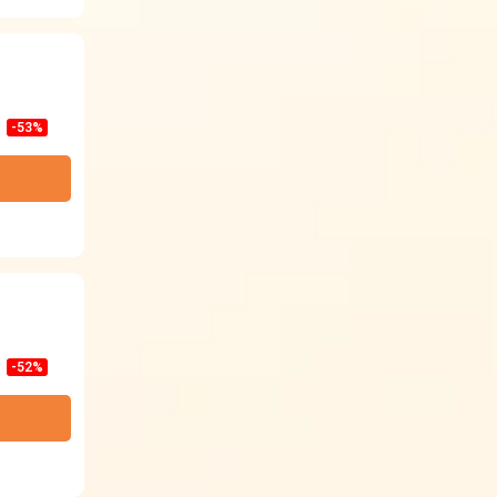
-53%
-52%