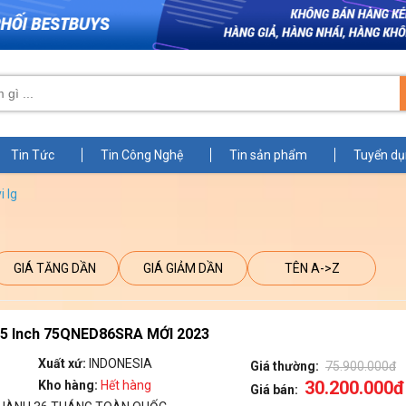
Tin Tức
Tin Công Nghệ
Tin sản phẩm
Tuyển d
i lg
GIÁ TĂNG DẦN
GIÁ GIẢM DẦN
TÊN A->Z
75 Inch 75QNED86SRA MỚI 2023
Xuất xứ:
INDONESIA
Giá thường:
75.900.000đ
30.200.000đ
Kho hàng:
Hết hàng
Giá bán: