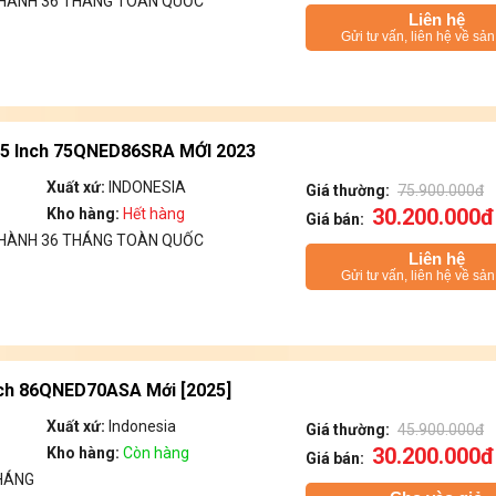
 HÀNH 36 THÁNG TOÀN QUỐC
Liên hệ
Gửi tư vấn, liên hệ về sả
75 Inch 75QNED86SRA MỚI 2023
Xuất xứ:
INDONESIA
Giá thường:
75.900.000đ
30.200.000đ
Kho hàng:
Hết hàng
Giá bán:
 HÀNH 36 THÁNG TOÀN QUỐC
Liên hệ
Gửi tư vấn, liên hệ về sả
inch 86QNED70ASA Mới [2025]
Xuất xứ:
Indonesia
Giá thường:
45.900.000đ
30.200.000đ
Kho hàng:
Còn hàng
Giá bán:
HÁNG