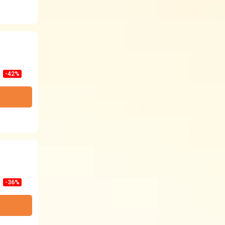
-42%
-36%