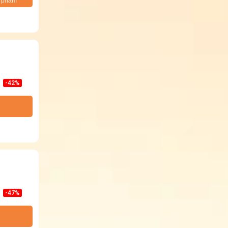
n phẩm
-42%
-47%