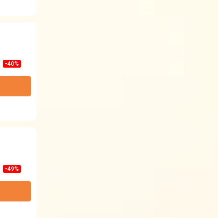
-40%
-49%