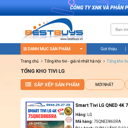
DANH MỤC SẢN PHẨM
Giới thiệu
trang chủ
tổng kho tivi - giá rẻ nhất hà nội
tổng kho tiv
TỔNG KHO TIVI LG
SẮP XẾP SẢN PHẨM
MỚI NHẤT
Smart Tivi LG QNED 4K 
Hãng:
LG
Mã hàng:
75QNED86SRA