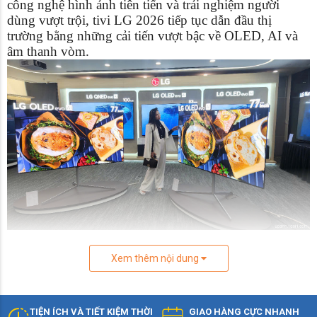
công nghệ hình ảnh tiên tiến và trải nghiệm người
dùng vượt trội, tivi LG 2026 tiếp tục dẫn đầu thị
trường bằng những cải tiến vượt bậc về OLED, AI và
âm thanh vòm.
⚡ Tivi LG 2026 có gì mới?
Xem thêm nội dung
Năm 2026, LG giới thiệu loạt sản phẩm tivi LG thế hệ
mới với những nâng cấp ấn tượng:
🌟 Công nghệ OLED evo thế hệ 3 – độ sáng cao hơn,
TIỆN ÍCH VÀ TIẾT KIỆM THỜI
GIAO HÀNG CỰC NHANH