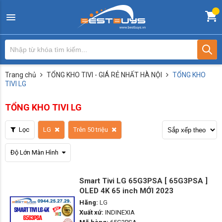
Trang chủ
TỔNG KHO TIVI - GIÁ RẺ NHẤT HÀ NỘI
TỔNG KHO
TIVI LG
TỔNG KHO TIVI LG
Lọc
LG
Trên 50 triệu
Độ Lớn Màn Hình
Smart Tivi LG 65G3PSA [ 65G3PSA ]
OLED 4K 65 inch MỚI 2023
Hãng:
LG
Xuất xứ:
INDINEXIA