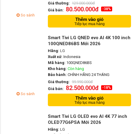
Giá thường:
129.000.000đ
80.500.000đ
-38%
Giá bán:
So sánh
Thêm vào giỏ
Tiếp tục mua hàng
Smart Tivi LG QNED evo AI 4K 100 inch
100QNED86BS Mới 2026
Hãng:
LG
Xuất xứ:
Indonesia
Mã hàng:
100QNED86BS
Kho hàng:
Còn hàng
Bảo hành:
CHÍNH HÃNG 24 THÁNG
Giá thường:
99.990.000đ
82.500.000đ
-18%
Giá bán:
So sánh
Thêm vào giỏ
Tiếp tục mua hàng
Smart Tivi LG OLED evo AI 4K 77 inch
OLED77G6PSA Mới 2026
Hãng:
LG