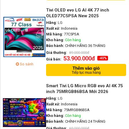
Tivi OLED evo LG AI 4K 77 inch
OLED77C5PSA New 2025
Hãng:
LG
Xuất xứ:
Indonesia
Mã hàng:
77C5PSA
Kho hàng:
Còn hàng
Bảo hành:
CHÍNH HÃNG 36 THÁNG
Giá thường:
89.000.000đ
53.900.000đ
-40%
Giá bán:
So sánh
Thêm vào giỏ
Tiếp tục mua hàng
Smart Tivi LG Micro RGB evo AI 4K 75
inch 75MRGB86BSA Mới 2026
Hãng:
LG
Xuất xứ:
Indonesia
Mã hàng:
75MRGB86BSA
Kho hàng:
Còn hàng
Bảo hành:
CHÍNH HÃNG 24 THÁNG
Giá thường:
69.000.000đ