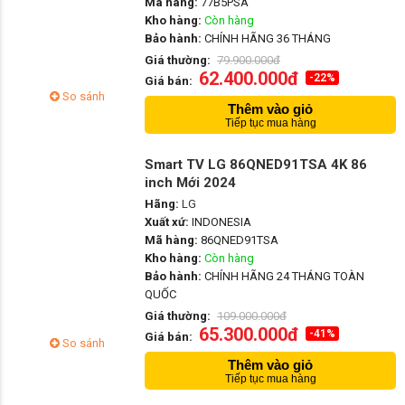
Mã hàng:
77B5PSA
Kho hàng:
Còn hàng
Bảo hành:
CHÍNH HÃNG 36 THÁNG
Giá thường:
79.900.000đ
62.400.000đ
-22%
Giá bán:
So sánh
Thêm vào giỏ
Tiếp tục mua hàng
Smart TV LG 86QNED91TSA 4K 86
inch Mới 2024
Hãng:
LG
Xuất xứ:
INDONESIA
Mã hàng:
86QNED91TSA
Kho hàng:
Còn hàng
Bảo hành:
CHÍNH HÃNG 24 THÁNG TOÀN
QUỐC
Giá thường:
109.000.000đ
65.300.000đ
-41%
Giá bán:
So sánh
Thêm vào giỏ
Tiếp tục mua hàng