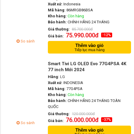
Xuất xứ:
Indonesia
Mã hàng:
86MRGB86BSA
Kho hàng:
Còn hàng
Bảo hành:
CHÍNH HÃNG 24 THÁNG
Giá thường:
85.700.000đ
75.990.000đ
-12%
Giá bán:
So sánh
Thêm vào giỏ
Tiếp tục mua hàng
Smart Tivi LG OLED Evo 77G4PSA 4K
77 inch Mới 2024
Hãng:
LG
Xuất xứ:
INDONESIA
Mã hàng:
77G4PSA
Kho hàng:
Còn hàng
Bảo hành:
CHÍNH HÃNG 24 THÁNG TOÀN
QUỐC
Giá thường:
120.000.000đ
76.000.000đ
-37%
Giá bán:
So sánh
Thêm vào giỏ