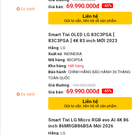
69.990.000đ
-65%
Giá bán:
So sánh
Liên hệ
Gửi tư vấn, liên hệ về sản phẩm
Smart Tivi OLED LG 83C3PSA [
83C3PSA ] 4K 83 inch MỚI 2023
Hãng:
LG
Xuất xứ:
INDINEXIA
Mã hàng:
83C3PSA
Kho hàng:
Hết hàng
Bảo hành:
CHÍNH HÃNG BẢO HÀNH 36 THÁNG
TOÀN QUỐC
Giá thường:
199.900.000đ
69.990.000đ
-65%
Giá bán:
So sánh
Liên hệ
Gửi tư vấn, liên hệ về sản phẩm
Smart Tivi LG Micro RGB evo AI 4K 86
inch 86MRGB86BSA Mới 2026
Hãng:
LG