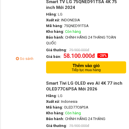
Smart TV LG 75QNED91TSA 4K 75
inch Mới 2024
Hãng:
LG
Xuất xứ:
INDONESIA
Mã hàng:
75QNED91TSA
Kho hàng:
Còn hàng
Bảo hành:
CHÍNH HÃNG 24 THÁNG TOÀN
QUỐC
Giá thường:
79.900.000đ
58.100.000đ
-28%
Giá bán:
So sánh
Thêm vào giỏ
Tiếp tục mua hàng
Smart Tivi LG OLED evo AI 4K 77 inch
OLED77C6PSA Mới 2026
Hãng:
LG
Xuất xứ:
Indonesia
Mã hàng:
OLED77C6PSA
Kho hàng:
Còn hàng
Bảo hành:
CHÍNH HÃNG 24 THÁNG
Giá thường:
75.900.000đ