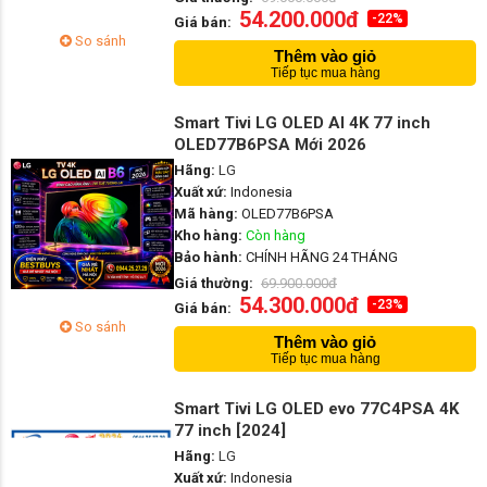
54.200.000đ
-22%
Giá bán:
So sánh
Thêm vào giỏ
Tiếp tục mua hàng
Smart Tivi LG OLED AI 4K 77 inch
OLED77B6PSA Mới 2026
Hãng:
LG
Xuất xứ:
Indonesia
Mã hàng:
OLED77B6PSA
Kho hàng:
Còn hàng
Bảo hành:
CHÍNH HÃNG 24 THÁNG
Giá thường:
69.900.000đ
54.300.000đ
-23%
Giá bán:
So sánh
Thêm vào giỏ
Tiếp tục mua hàng
Smart Tivi LG OLED evo 77C4PSA 4K
77 inch [2024]
Hãng:
LG
Xuất xứ:
Indonesia