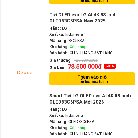
Tiếp tục mua hàng
Tivi OLED evo LG AI 4K 83 inch
OLED83C5PSA New 2025
Hãng:
LG
Xuất xứ:
Indonesia
Mã hàng:
83C5PSA
Kho hàng:
Còn hàng
Bảo hành:
CHÍNH HÃNG 36 THÁNG
Giá thường:
129.000.000đ
78.500.000đ
-40%
Giá bán:
So sánh
Thêm vào giỏ
Tiếp tục mua hàng
Smart Tivi LG OLED evo AI 4K 83 inch
OLED83C6PSA Mới 2026
Hãng:
LG
Xuất xứ:
Indonesia
Mã hàng:
OLED83C6PSA
Kho hàng:
Còn hàng
Bảo hành:
CHÍNH HÃNG 24 THÁNG