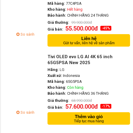
Mã hàng:
77C4PSA
Kho hàng:
Hết hàng
Bảo hành:
CHÍNH HÃNG 24 THÁNG
Giá thường:
99.900.000đ
55.500.000đ
-45%
Giá bán:
So sánh
Liên hệ
Gửi tư vấn, liên hệ về sản phẩm
Tivi OLED evo LG AI 4K 65 inch
65G5PSA New 2025
Hãng:
LG
Xuất xứ:
Indonesia
Mã hàng:
65G5PSA
Kho hàng:
Còn hàng
Bảo hành:
CHÍNH HÃNG 36 THÁNG
Giá thường:
68.990.000đ
57.600.000đ
-17%
Giá bán:
So sánh
Thêm vào giỏ
Tiếp tục mua hàng