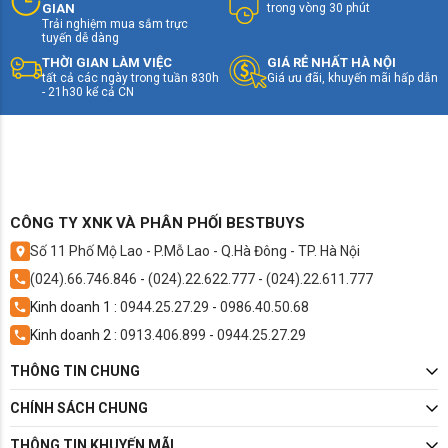
màu đen sâu tuyệt đối, độ tương phản ấn tượng.
GIAN
trong vòng 30 phút
Trải nghiệm mua sắm trực
🧠 Chip xử lý α9 AI Gen7 – tối ưu hình ảnh và âm
tuyến dễ dàng
thanh bằng trí tuệ nhân tạo.
THỜI GIAN LÀM VIỆC
GIÁ RẺ NHẤT HÀ NỘI
🔊 Âm thanh Dolby Atmos, tạo hiệu ứng âm thanh 3D
tất cả các ngày trong tuần 830h
Giá ưu đãi, khuyến mãi hấp dẫn
- 21h30 kể cả CN
sống động.
📱 webOS 24 – giao diện mới, thao tác mượt mà, hỗ
trợ tìm kiếm giọng nói tiếng Việt.
🕹️ Hỗ trợ chơi game 4K 120Hz, tương thích NVIDIA
G-Sync, AMD FreeSync.
CÔNG TY XNK VÀ PHÂN PHỐI BESTBUYS
Số 11 Phố Mộ Lao - P.Mỗ Lao - Q.Hà Đông - TP. Hà Nội
(024).66.746.846
-
(024).22.622.777
-
(024).22.611.777
Kinh doanh 1 :
0944.25.27.29
-
0986.40.50.68
Kinh doanh 2 :
0913.406.899
-
0944.25.27.29
THÔNG TIN CHUNG
CHÍNH SÁCH CHUNG
THÔNG TIN KHUYẾN MÃI