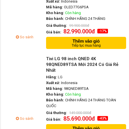
Xuất xứ:
Indonesia
Mã hàng:
OLED77G6PSA
Kho hàng:
Còn hàng
Bảo hành:
CHÍNH HÃNG 24 THÁNG
Giá thường:
99.900.000đ
82.990.000đ
-17%
Giá bán:
So sánh
Thêm vào giỏ
Tiếp tục mua hàng
Tivi LG 98 inch QNED 4K
98QNED89TSA Mới 2024 Có Giá Rẻ
Nhất
Hãng:
LG
Xuất xứ:
Indonesia
Mã hàng:
98QNED89TSA
Kho hàng:
Còn hàng
Bảo hành:
CHÍNH HÃNG 24 THÁNG TOÀN
QUỐC
Giá thường:
149.000.000đ
85.690.000đ
So sánh
-43%
Giá bán:
Thêm vào giỏ