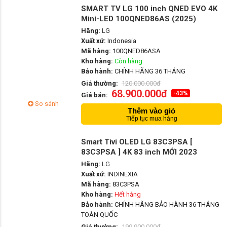
SMART TV LG 100 inch QNED EVO 4K
Mini-LED 100QNED86AS (2025)
Hãng:
LG
Xuất xứ:
Indonesia
Mã hàng:
100QNED86ASA
Kho hàng:
Còn hàng
Bảo hành:
CHÍNH HÃNG 36 THÁNG
Giá thường:
120.000.000đ
68.900.000đ
-43%
Giá bán:
So sánh
Thêm vào giỏ
Tiếp tục mua hàng
Smart Tivi OLED LG 83C3PSA [
83C3PSA ] 4K 83 inch MỚI 2023
Hãng:
LG
Xuất xứ:
INDINEXIA
Mã hàng:
83C3PSA
Kho hàng:
Hết hàng
Bảo hành:
CHÍNH HÃNG BẢO HÀNH 36 THÁNG
TOÀN QUỐC
Giá thường:
199.900.000đ