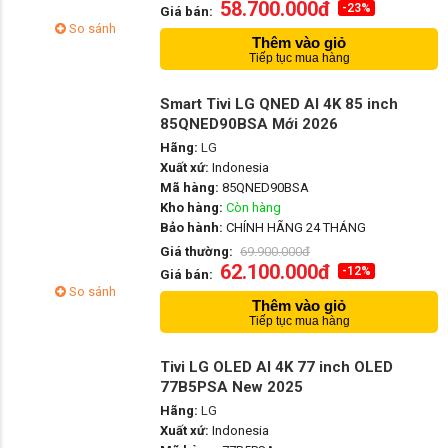
58.700.000đ
-23%
Giá bán:
So sánh
Thêm vào giỏ
Tiếp tục mua hàng
Smart Tivi LG QNED AI 4K 85 inch
85QNED90BSA Mới 2026
Hãng:
LG
Xuất xứ:
Indonesia
Mã hàng:
85QNED90BSA
Kho hàng:
Còn hàng
Bảo hành:
CHÍNH HÃNG 24 THÁNG
Giá thường:
69.900.000đ
62.100.000đ
-12%
Giá bán:
So sánh
Thêm vào giỏ
Tiếp tục mua hàng
Tivi LG OLED AI 4K 77 inch OLED
77B5PSA New 2025
Hãng:
LG
Xuất xứ:
Indonesia