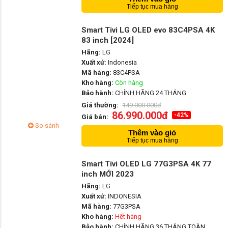
Tiếp tục mua hàng
Smart Tivi LG OLED evo 83C4PSA 4K
83 inch [2024]
Hãng:
LG
Xuất xứ:
Indonesia
Mã hàng:
83C4PSA
Kho hàng:
Còn hàng
Bảo hành:
CHÍNH HÃNG 24 THÁNG
Giá thường:
149.000.000đ
86.990.000đ
-42%
Giá bán:
So sánh
Thêm vào giỏ
Tiếp tục mua hàng
Smart Tivi OLED LG 77G3PSA 4K 77
inch MỚI 2023
Hãng:
LG
Xuất xứ:
INDONESIA
Mã hàng:
77G3PSA
Kho hàng:
Hết hàng
Bảo hành:
CHÍNH HÃNG 36 THÁNG TOÀN