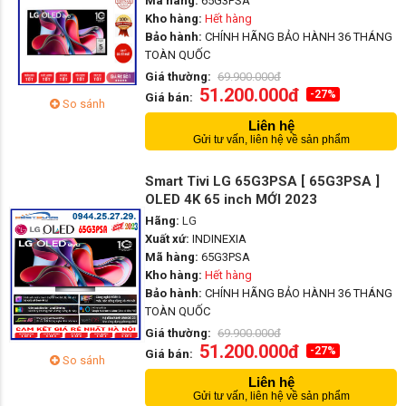
Mã hàng:
65G3PSA
Kho hàng:
Hết hàng
Bảo hành:
CHÍNH HÃNG BẢO HÀNH 36 THÁNG
TOÀN QUỐC
Giá thường:
69.900.000đ
51.200.000đ
-27%
Giá bán:
So sánh
Liên hệ
Gửi tư vấn, liên hệ về sản phẩm
Smart Tivi LG 65G3PSA [ 65G3PSA ]
OLED 4K 65 inch MỚI 2023
Hãng:
LG
Xuất xứ:
INDINEXIA
Mã hàng:
65G3PSA
Kho hàng:
Hết hàng
Bảo hành:
CHÍNH HÃNG BẢO HÀNH 36 THÁNG
TOÀN QUỐC
Giá thường:
69.900.000đ
51.200.000đ
-27%
Giá bán:
So sánh
Liên hệ
Gửi tư vấn, liên hệ về sản phẩm