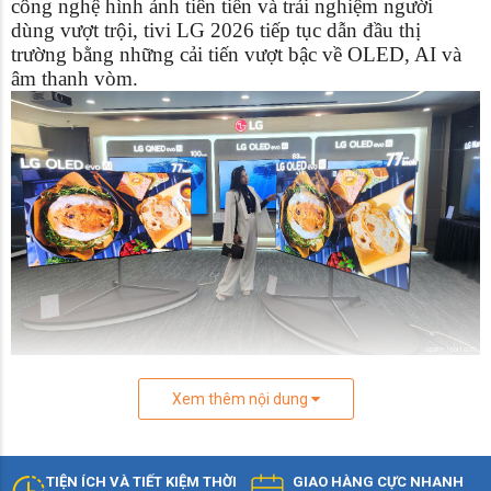
công nghệ hình ảnh tiên tiến và trải nghiệm người
dùng vượt trội, tivi LG 2026 tiếp tục dẫn đầu thị
trường bằng những cải tiến vượt bậc về OLED, AI và
âm thanh vòm.
⚡ Tivi LG 2026 có gì mới?
Xem thêm nội dung
Năm 2026, LG giới thiệu loạt sản phẩm tivi LG thế hệ
mới với những nâng cấp ấn tượng:
🌟 Công nghệ OLED evo thế hệ 3 – độ sáng cao hơn,
TIỆN ÍCH VÀ TIẾT KIỆM THỜI
GIAO HÀNG CỰC NHANH