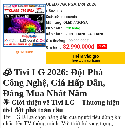
OLED77G6PSA Mới 2026
Hãng:
LG
Xuất xứ:
Indonesia
Mã hàng:
OLED77G6PSA
Kho hàng:
Còn hàng
Bảo hành:
CHÍNH HÃNG 24 THÁNG
Giá thường:
99.900.000đ
82.990.000đ
-17%
Giá bán:
So sánh
Thêm vào giỏ
Tiếp tục mua hàng
🧊 Tivi LG 2026: Đột Phá
Công Nghệ, Giá Hấp Dẫn,
Đáng Mua Nhất Năm
🌟 Giới thiệu về Tivi LG – Thương hiệu
tivi đột phá toàn cầu
Tivi LG là lựa chọn hàng đầu của người tiêu dùng khi
nhắc đến TV thông minh. Với thiết kế sang trọng,