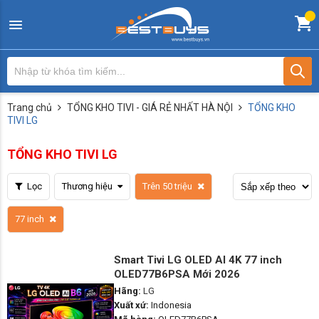
Trang chủ
TỔNG KHO TIVI - GIÁ RẺ NHẤT HÀ NỘI
TỔNG KHO
TIVI LG
TỔNG KHO TIVI LG
Lọc
Thương hiệu
Trên 50 triệu
77 inch
Smart Tivi LG OLED AI 4K 77 inch
OLED77B6PSA Mới 2026
Hãng:
LG
Xuất xứ:
Indonesia