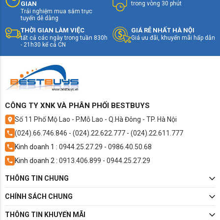
màu đen sâu tuyệt đối, độ tương phản ấn tượng.
GIAN
trong vòng 30 phút
Trải nghiệm mua sắm trực
🧠 Chip xử lý α9 AI Gen7 – tối ưu hình ảnh và âm
tuyến dễ dàng
thanh bằng trí tuệ nhân tạo.
THỜI GIAN LÀM VIỆC
GIÁ RẺ NHẤT HÀ NỘI
🔊 Âm thanh Dolby Atmos, tạo hiệu ứng âm thanh 3D
tất cả các ngày trong tuần 830h
Giá ưu đãi, khuyến mãi hấp dẫn
- 21h30 kể cả CN
sống động.
📱 webOS 24 – giao diện mới, thao tác mượt mà, hỗ
trợ tìm kiếm giọng nói tiếng Việt.
🕹️ Hỗ trợ chơi game 4K 120Hz, tương thích NVIDIA
G-Sync, AMD FreeSync.
CÔNG TY XNK VÀ PHÂN PHỐI BESTBUYS
Số 11 Phố Mộ Lao - P.Mỗ Lao - Q.Hà Đông - TP. Hà Nội
(024).66.746.846
-
(024).22.622.777
-
(024).22.611.777
Kinh doanh 1 :
0944.25.27.29
-
0986.40.50.68
Kinh doanh 2 :
0913.406.899
-
0944.25.27.29
THÔNG TIN CHUNG
CHÍNH SÁCH CHUNG
THÔNG TIN KHUYẾN MÃI