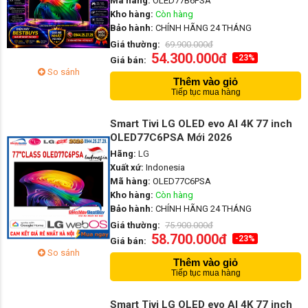
Mã hàng:
OLED77B6PSA
Kho hàng:
Còn hàng
Bảo hành:
CHÍNH HÃNG 24 THÁNG
Giá thường:
69.900.000đ
54.300.000đ
-23%
Giá bán:
So sánh
Thêm vào giỏ
Tiếp tục mua hàng
Smart Tivi LG OLED evo AI 4K 77 inch
OLED77C6PSA Mới 2026
Hãng:
LG
Xuất xứ:
Indonesia
Mã hàng:
OLED77C6PSA
Kho hàng:
Còn hàng
Bảo hành:
CHÍNH HÃNG 24 THÁNG
Giá thường:
75.900.000đ
58.700.000đ
-23%
Giá bán:
So sánh
Thêm vào giỏ
Tiếp tục mua hàng
Smart Tivi LG OLED evo AI 4K 77 inch