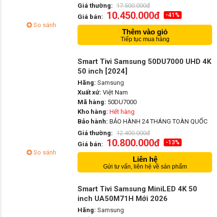
Giá thường:
17.500.000đ
10.450.000đ
-41%
Giá bán:
So sánh
Thêm vào giỏ
Tiếp tục mua hàng
Smart Tivi Samsung 50DU7000 UHD 4K
50 inch [2024]
Hãng:
Samsung
Xuất xứ:
Việt Nam
Mã hàng:
50DU7000
Kho hàng:
Hết hàng
Bảo hành:
BẢO HÀNH 24 THÁNG TOÀN QUỐC
Giá thường:
12.400.000đ
10.800.000đ
-13%
Giá bán:
So sánh
Liên hệ
Gửi tư vấn, liên hệ về sản phẩm
Smart Tivi Samsung MiniLED 4K 50
inch UA50M71H Mới 2026
Hãng:
Samsung