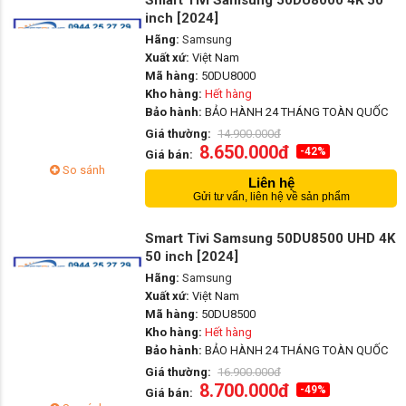
Smart Tivi Samsung 50DU8000 4K 50
inch [2024]
Hãng:
Samsung
Xuất xứ:
Việt Nam
Mã hàng:
50DU8000
Kho hàng:
Hết hàng
Bảo hành:
BẢO HÀNH 24 THÁNG TOÀN QUỐC
Giá thường:
14.900.000đ
8.650.000đ
-42%
Giá bán:
So sánh
Liên hệ
Gửi tư vấn, liên hệ về sản phẩm
Smart Tivi Samsung 50DU8500 UHD 4K
50 inch [2024]
Hãng:
Samsung
Xuất xứ:
Việt Nam
Mã hàng:
50DU8500
Kho hàng:
Hết hàng
Bảo hành:
BẢO HÀNH 24 THÁNG TOÀN QUỐC
Giá thường:
16.900.000đ
8.700.000đ
-49%
Giá bán: