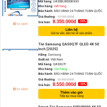
Mã hàng:
UA50BU8500KXXV
Kho hàng:
Hết hàng
Bảo hành:
BẢO HÀNH 24 THÁNG TOÀN QUỐC
Giá thường:
19.900.000đ
8.350.000đ
-59%
Giá bán:
So sánh
Liên hệ
Gửi tư vấn, liên hệ về sản phẩm
Tivi Samsung QA50Q7F QLED 4K 50
Inch [2025]
Hãng:
Samsung
Xuất xứ:
Việt Nam
Mã hàng:
QA50Q7F
Kho hàng:
Còn hàng
Bảo hành:
BẢO HÀNH 24 THÁNG TOÀN QUỐC
Giá thường:
13.900.000đ
8.550.000đ
-39%
Giá bán:
So sánh
Thêm vào giỏ
Tiếp tục mua hàng