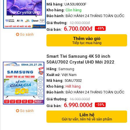
Mã hàng:
UA50U8000F
Kho hàng:
Còn hàng
Bảo hành:
BẢO HÀNH 24 THÁNG TOÀN QUỐC
Giá thường:
12.900.000đ
6.700.000đ
-49%
Giá bán:
So sánh
Thêm vào giỏ
Tiếp tục mua hàng
Smart Tivi Samsung 4K 50 inch
50AU7002 Crystal UHD Mới 2022
Hãng:
Samsung
Xuất xứ:
Việt Nam
Mã hàng:
50AU7002
Kho hàng:
Hết hàng
Bảo hành:
BẢO HÀNH 24 THÁNG TOÀN QUỐC
Giá thường:
16.900.000đ
6.990.000đ
-59%
Giá bán:
So sánh
Liên hệ
Gửi tư vấn, liên hệ về sản phẩm