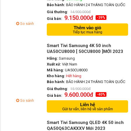
Bảo hành:
BẢO HÀNH 24 THÁNG TOÀN QUỐC
Giá thường:
14.900.000đ
9.150.000đ
-39%
Giá bán:
So sánh
Thêm vào giỏ
Tiếp tục mua hàng
Smart Tivi Samsung 4K 50 inch
UA50CU8000 [ 50CU8000 ]MỚI 2023
Hãng:
Samsung
Xuất xứ:
Việt Nam
Mã hàng:
UA50CU8000
Kho hàng:
Hết hàng
Bảo hành:
BẢO HÀNH 24 THÁNG TOÀN QUỐC
Giá thường:
15.900.000đ
9.600.000đ
-40%
Giá bán:
So sánh
Liên hệ
Gửi tư vấn, liên hệ về sản phẩm
Smart Tivi Samsung QLED 4K 50 inch
QA50Q63CAKXXV Mới 2023