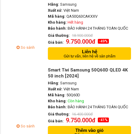
Hãng:
Samsung
Xuất xứ:
Việt Nam
Mã hàng:
QA50Q63CAKXXV
Kho hàng:
Hết hàng
Bảo hành:
BẢO HÀNH 24 THÁNG TOÀN QUỐC
Giá thường:
18.900.000đ
9.750.000đ
-49%
Giá bán:
So sánh
Liên hệ
Gửi tư vấn, liên hệ về sản phẩm
Smart Tivi Samsung 50Q60D QLED 4K
50 inch [2024]
Hãng:
Samsung
Xuất xứ:
Việt Nam
Mã hàng:
50Q60D
Kho hàng:
Còn hàng
Bảo hành:
BẢO HÀNH 24 THÁNG TOÀN QUỐC
Giá thường:
16.400.000đ
9.750.000đ
-41%
Giá bán:
So sánh
Thêm vào giỏ