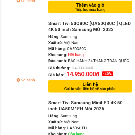
So sánh
Thêm vào giỏ
Tiếp tục mua hàng
Smart Tivi 50Q80C [QA50Q80C ] QLED
4K 50 inch Samsung MỚI 2023
Hãng:
Samsung
Xuất xứ:
Việt Nam
Mã hàng:
QA50Q80C
Kho hàng:
Hết hàng
Bảo hành:
BẢO HÀNH 24 THÁNG TOÀN QUỐC
Giá thường:
24.900.000đ
14.950.000đ
-40%
Giá bán:
So sánh
Liên hệ
Gửi tư vấn, liên hệ về sản phẩm
Smart Tivi Samsung MiniLED 4K 50
inch UA50M1EH Mới 2026
Hãng:
Samsung
Xuất xứ:
Việt Nam
Mã hàng:
UA50M1EH
Kho hàng:
Còn hàng