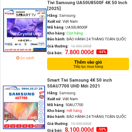
Tivi Samsung UA50U8500F 4K 50 Inch
[2025]
Hãng:
Samsung
Xuất xứ:
Việt Nam
Mã hàng:
UA50U8500F
Kho hàng:
Còn hàng
Bảo hành:
BẢO HÀNH 24 THÁNG TOÀN QUỐC
Giá thường:
13.900.000đ
7.800.000đ
-44%
Giá bán:
So sánh
Thêm vào giỏ
Tiếp tục mua hàng
Smart Tivi Samsung 4K 50 inch
50AU7700 UHD Mới 2021
Hãng:
Samsung
Xuất xứ:
Việt Nam
Mã hàng:
50AU7700
Kho hàng:
Hết hàng
Bảo hành:
BẢO HÀNH 24 THÁNG TOÀN QUỐC
Giá thường:
15.900.000đ
8.100.000đ
-50%
Giá bán: