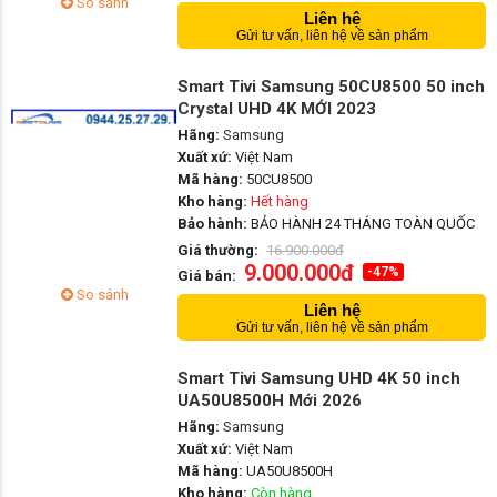
So sánh
Liên hệ
Gửi tư vấn, liên hệ về sản phẩm
Smart Tivi Samsung 50CU8500 50 inch
Crystal UHD 4K MỚI 2023
Hãng:
Samsung
Xuất xứ:
Việt Nam
Mã hàng:
50CU8500
Kho hàng:
Hết hàng
Bảo hành:
BẢO HÀNH 24 THÁNG TOÀN QUỐC
Giá thường:
16.900.000đ
9.000.000đ
-47%
Giá bán:
So sánh
Liên hệ
Gửi tư vấn, liên hệ về sản phẩm
Smart Tivi Samsung UHD 4K 50 inch
UA50U8500H Mới 2026
Hãng:
Samsung
Xuất xứ:
Việt Nam
Mã hàng:
UA50U8500H
Kho hàng:
Còn hàng