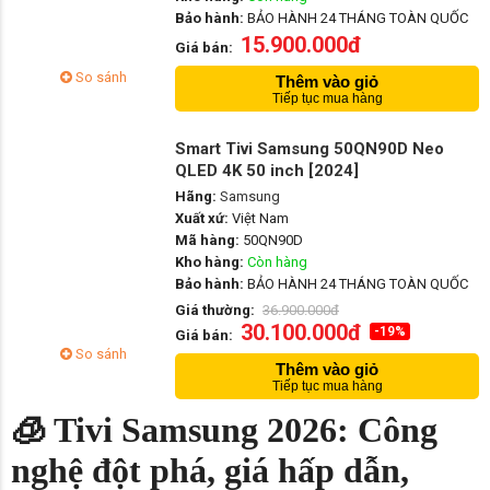
Bảo hành:
BẢO HÀNH 24 THÁNG TOÀN QUỐC
15.900.000đ
Giá bán:
So sánh
Thêm vào giỏ
Tiếp tục mua hàng
Smart Tivi Samsung 50QN90D Neo
QLED 4K 50 inch [2024]
Hãng:
Samsung
Xuất xứ:
Việt Nam
Mã hàng:
50QN90D
Kho hàng:
Còn hàng
Bảo hành:
BẢO HÀNH 24 THÁNG TOÀN QUỐC
Giá thường:
36.900.000đ
30.100.000đ
-19%
Giá bán:
So sánh
Thêm vào giỏ
Tiếp tục mua hàng
🧊 Tivi Samsung 2026: Công
nghệ đột phá, giá hấp dẫn,