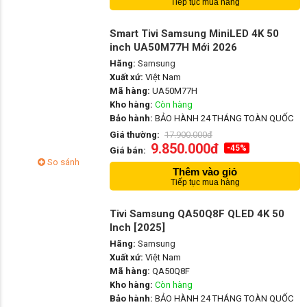
Tiếp tục mua hàng
Smart Tivi Samsung MiniLED 4K 50
inch UA50M77H Mới 2026
Hãng:
Samsung
Xuất xứ:
Việt Nam
Mã hàng:
UA50M77H
Kho hàng:
Còn hàng
Bảo hành:
BẢO HÀNH 24 THÁNG TOÀN QUỐC
Giá thường:
17.900.000đ
9.850.000đ
-45%
Giá bán:
So sánh
Thêm vào giỏ
Tiếp tục mua hàng
Tivi Samsung QA50Q8F QLED 4K 50
Inch [2025]
Hãng:
Samsung
Xuất xứ:
Việt Nam
Mã hàng:
QA50Q8F
Kho hàng:
Còn hàng
Bảo hành:
BẢO HÀNH 24 THÁNG TOÀN QUỐC