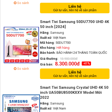
So sánh
Liên hệ
Gửi tư vấn, liên hệ về sản phẩm
Smart Tivi Samsung 50DU7700 UHD 4K
50 inch [2024]
Hãng:
Samsung
Xuất xứ:
Việt Nam
Mã hàng:
50DU7700
Kho hàng:
Hết hàng
Bảo hành:
BẢO HÀNH 24 THÁNG TOÀN QUỐC
Giá thường:
13.900.000đ
8.300.000đ
-41%
Giá bán:
So sánh
Liên hệ
Gửi tư vấn, liên hệ về sản phẩm
Smart Tivi Samsung Crystal UHD 4K 50
inch UA50BU8500KXXV Model Mới
2022
Hãng:
Samsung
Xuất xứ:
Việt Nam