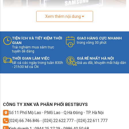
Xem thêm nội dung
>>> Có thể bạn quan tâm: Tivi Samsung
98 inch
⚡ Tivi Samsung 2026 có gì mới?
TIỆN ÍCH VÀ TIẾT KIỆM THỜI
GIAO HÀNG CỰC NHANH
GIAN
trong vòng 30 phút
Năm 2026, Samsung trình làng loạt sản phẩm tivi mới
Trải nghiệm mua sắm trực
tuyến dễ dàng
với những nâng cấp đáng chú ý:
THỜI GIAN LÀM VIỆC
GIÁ RẺ NHẤT HÀ NỘI
tất cả các ngày trong tuần 830h
Giá ưu đãi, khuyến mãi hấp dẫn
- 21h30 kể cả CN
CÔNG TY XNK VÀ PHÂN PHỐI BESTBUYS
Số 11 Phố Mộ Lao - P.Mỗ Lao - Q.Hà Đông - TP. Hà Nội
(024).66.746.846
-
(024).22.622.777
-
(024).22.611.777
Kinh doanh 1 :
0944.25.27.29
-
0986.40.50.68