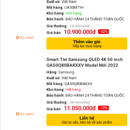
Xuất xứ:
Việt Nam
Mã hàng:
UA50M71H
Kho hàng:
Còn hàng
Bảo hành:
BẢO HÀNH 24 THÁNG TOÀN QUỐC
Giá thường:
15.900.000đ
10.900.000đ
-32%
Giá bán:
So sánh
Thêm vào giỏ
Tiếp tục mua hàng
Smart Tivi Samsung QLED 4K 50 inch
QA50Q80BAKXXV Model Mới 2022
Hãng:
Samsung
Xuất xứ:
Việt Nam
Mã hàng:
QA50Q80BAKXX
Kho hàng:
Hết hàng
Bảo hành:
BẢO HÀNH 24 THÁNG TOÀN QUỐC
Giá thường:
38.900.000đ
11.050.000đ
-72%
Giá bán:
So sánh
Liên hệ
Gửi tư vấn, liên hệ về sản phẩm