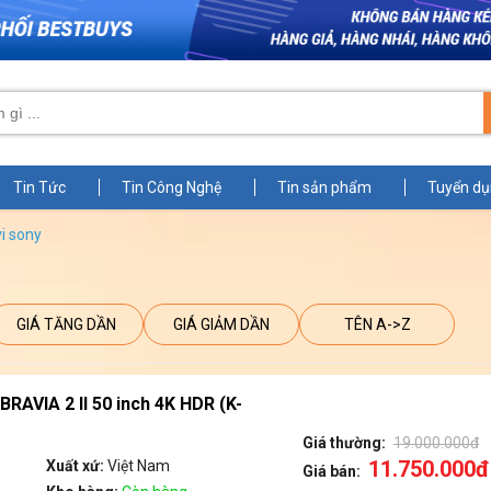
Tin Tức
Tin Công Nghệ
Tin sản phẩm
Tuyển d
vi sony
GIÁ TĂNG DẦN
GIÁ GIẢM DẦN
TÊN A->Z
BRAVIA 2 II 50 inch 4K HDR (K-
Giá thường:
19.000.000đ
11.750.000đ
Xuất xứ:
Việt Nam
Giá bán: