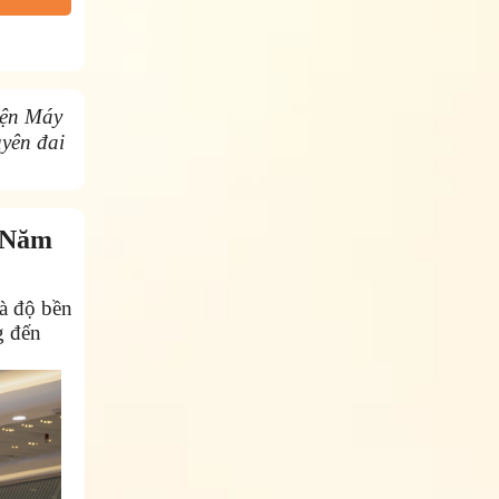
ện Máy
uyên đai
 Năm
và độ bền
g đến