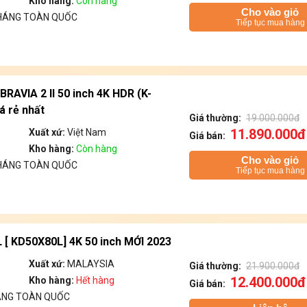
Kho hàng:
Còn hàng
Cho vào giỏ
THÁNG TOÀN QUỐC
Tiếp tục mua hàng
BRAVIA 2 II 50 inch 4K HDR (K-
á rẻ nhất
Giá thường:
19.000.000đ
11.890.000đ
Xuất xứ:
Việt Nam
Giá bán:
Kho hàng:
Còn hàng
Cho vào giỏ
THÁNG TOÀN QUỐC
Tiếp tục mua hàng
 [ KD50X80L] 4K 50 inch MỚI 2023
Xuất xứ:
MALAYSIA
Giá thường:
21.900.000đ
12.400.000đ
Kho hàng:
Hết hàng
Giá bán:
ÁNG TOÀN QUỐC