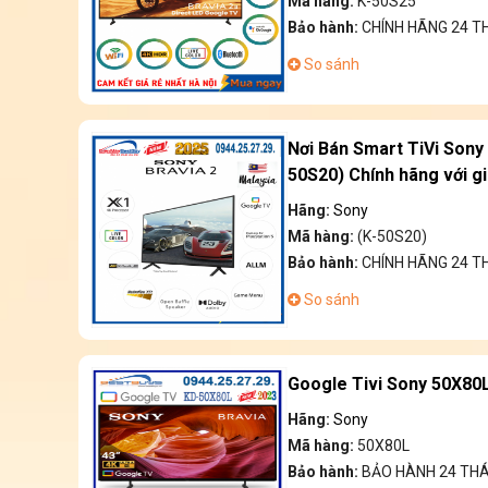
Mã hàng:
K-50S25
Bảo hành:
CHÍNH HÃNG 24 
So sánh
Nơi Bán Smart TiVi Sony 
50S20) Chính hãng với gi
Hãng:
Sony
Mã hàng:
(K-50S20)
Bảo hành:
CHÍNH HÃNG 24 
So sánh
Google Tivi Sony 50X80L
Hãng:
Sony
Mã hàng:
50X80L
Bảo hành:
BẢO HÀNH 24 TH