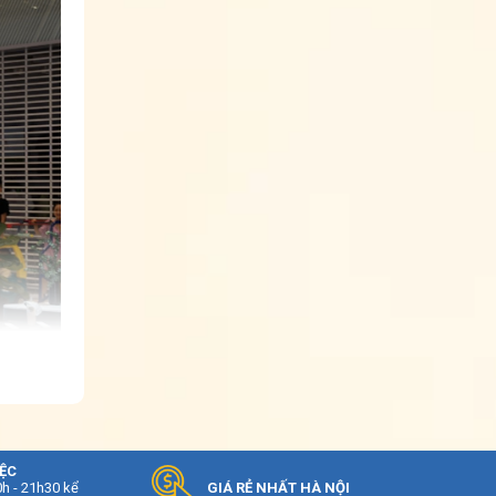
IỆC
0h - 21h30 kể
GIÁ RẺ NHẤT HÀ NỘI