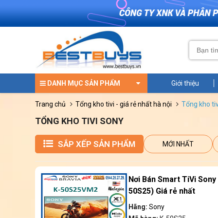
DANH MỤC SẢN PHẨM
Giới thiệu
trang chủ
tổng kho tivi - giá rẻ nhất hà nội
tổng kho ti
TỔNG KHO TIVI SONY
SẮP XẾP SẢN PHẨM
MỚI NHẤT
Nơi Bán Smart TiVi Sony 
50S25) Giá rẻ nhất
Hãng:
Sony