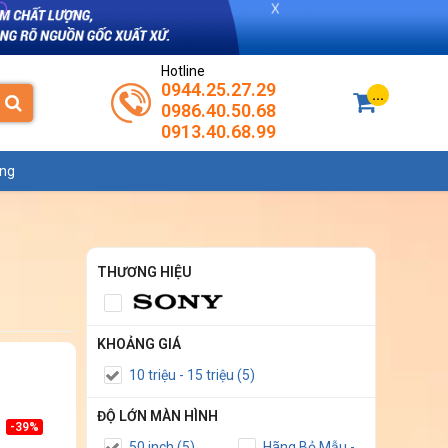
Hotline
0944.25.27.29
...
0986.40.50.68
0913.40.68.99
ụng
THƯƠNG HIỆU
KHOẢNG GIÁ
10 triệu - 15 triệu (5)
ĐỘ LỚN MÀN HÌNH
-39%
50 inch (5)
Hãng Bỏ Mẫu -