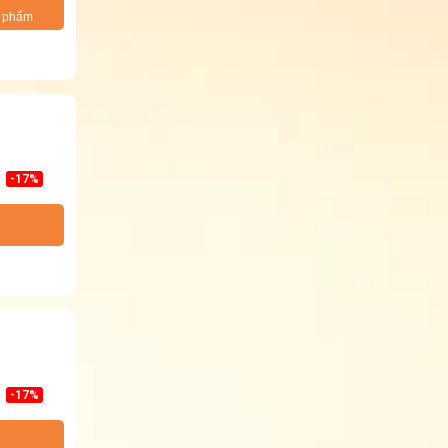
n phẩm
-17%
-17%