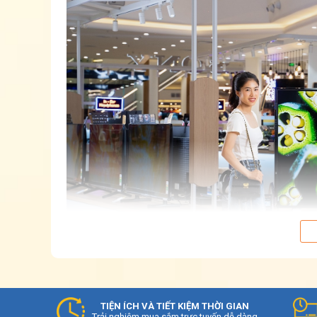
TIỆN ÍCH VÀ TIẾT KIỆM THỜI GIAN
Trải nghiệm mua sắm trực tuyến dễ dàng