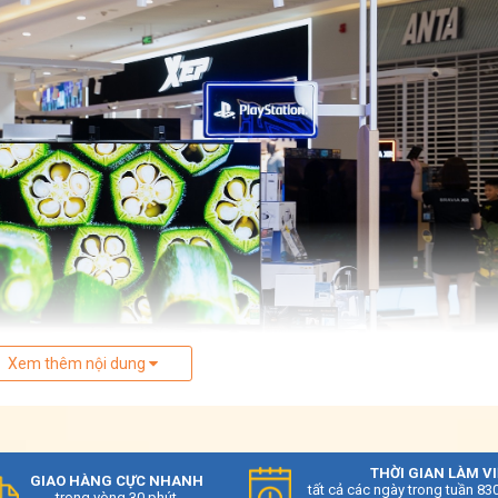
Xem thêm nội dung
THỜI GIAN LÀM V
GIAO HÀNG CỰC NHANH
tất cả các ngày trong tuần 83
trong vòng 30 phút