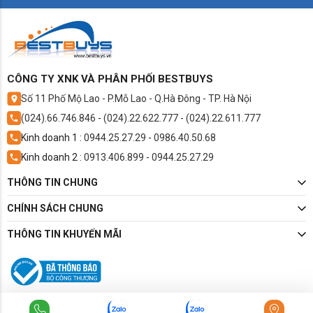
hình – âm
Thiết kế viền siêu mỏng, tối ưu không gian sống
Tivi TCL thế hệ 2025 đang được đánh giá là đáng mua
hàng đầu trong tầm giá 6–30 triệu đồng.
CÔNG TY XNK VÀ PHÂN PHỐI BESTBUYS
Số 11 Phố Mộ Lao - P.Mỗ Lao - Q.Hà Đông - TP. Hà Nội
(024).66.746.846
-
(024).22.622.777
-
(024).22.611.777
Kinh doanh 1 :
0944.25.27.29
-
0986.40.50.68
Kinh doanh 2 :
0913.406.899
-
0944.25.27.29
THÔNG TIN CHUNG
CHÍNH SÁCH CHUNG
THÔNG TIN KHUYẾN MÃI
🔍 Tivi TCL có tốt không ?
Đây là câu hỏi được rất nhiều người dùng quan tâm.