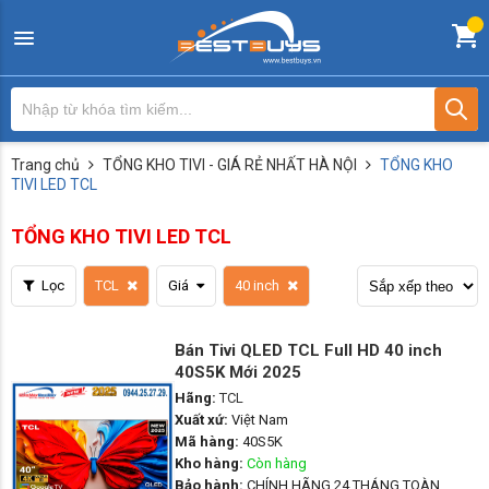
Trang chủ
TỔNG KHO TIVI - GIÁ RẺ NHẤT HÀ NỘI
TỔNG KHO
TIVI LED TCL
TỔNG KHO TIVI LED TCL
Lọc
TCL
Giá
40 inch
Bán Tivi QLED TCL Full HD 40 inch
40S5K Mới 2025
Hãng:
TCL
Xuất xứ:
Việt Nam
Mã hàng:
40S5K
Kho hàng:
Còn hàng
Bảo hành:
CHÍNH HÃNG 24 THÁNG TOÀN