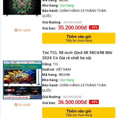
Mã hàng:
98C6K
Kho hàng:
Còn hàng
Bảo hành:
CHÍNH HÃNG 24 THÁNG TOÀN
QUỐC
Giá thường:
49.900.000đ
35.200.000đ
-30%
Giá bán:
So sánh
Thêm vào giỏ
Tiếp tục mua hàng
Tivi TCL 98 inch Qled 4K 98C69B Mới
2024 Có Giá rẻ nhất hà nội
Hãng:
TCL
Xuất xứ:
VIỆT NAM
Mã hàng:
98C69B
Kho hàng:
Còn hàng
Bảo hành:
CHÍNH HÃNG 24 THÁNG TOÀN
QUỐC
Giá thường:
69.990.000đ
36.500.000đ
-48%
Giá bán:
So sánh
Thêm vào giỏ
Tiếp tục mua hàng