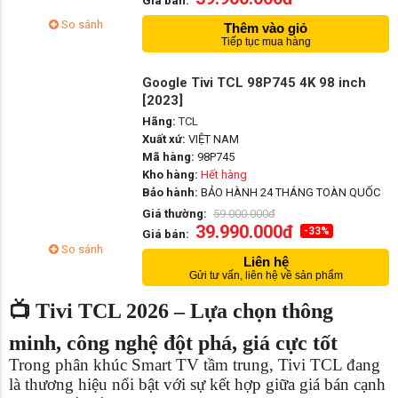
Giá bán:
So sánh
Thêm vào giỏ
Tiếp tục mua hàng
Google Tivi TCL 98P745 4K 98 inch
[2023]
Hãng:
TCL
Xuất xứ:
VIỆT NAM
Mã hàng:
98P745
Kho hàng:
Hết hàng
Bảo hành:
BẢO HÀNH 24 THÁNG TOÀN QUỐC
Giá thường:
59.000.000đ
39.990.000đ
-33%
Giá bán:
So sánh
Liên hệ
Gửi tư vấn, liên hệ về sản phẩm
📺 Tivi TCL 2026 – Lựa chọn thông
minh, công nghệ đột phá, giá cực tốt
Trong phân khúc Smart TV tầm trung, Tivi TCL đang
là thương hiệu nổi bật với sự kết hợp giữa giá bán cạnh