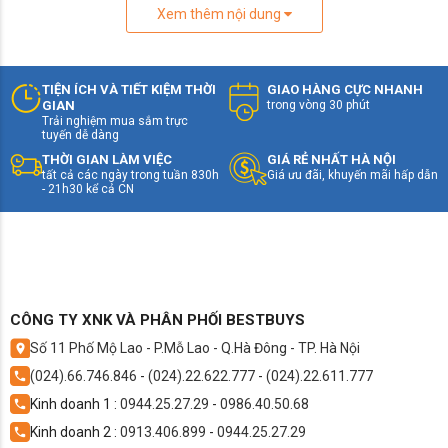
Xem thêm nội dung
Dòng tivi TCL 2026 mang đến loạt nâng cấp đáng giá
cả về phần cứng lẫn trải nghiệm người dùng:
Tấm nền QLED và Mini LED cho độ sáng vượt trội,
màu sắc sống động
TIỆN ÍCH VÀ TIẾT KIỆM THỜI
GIAO HÀNG CỰC NHANH
Hỗ trợ chuẩn hình ảnh Dolby Vision, HDR10+
GIAN
trong vòng 30 phút
Trải nghiệm mua sắm trực
Công nghệ âm thanh Dolby Atmos mạnh mẽ
tuyến dễ dàng
Android TV/Google TV mới nhất, tích hợp kho ứng
THỜI GIAN LÀM VIỆC
GIÁ RẺ NHẤT HÀ NỘI
dụng đa dạng
tất cả các ngày trong tuần 830h
Giá ưu đãi, khuyến mãi hấp dẫn
- 21h30 kể cả CN
AI Picture & AI Sound Engine nâng tầm trải nghiệm
hình – âm
Thiết kế viền siêu mỏng, tối ưu không gian sống
Tivi TCL thế hệ 2025 đang được đánh giá là đáng mua
hàng đầu trong tầm giá 6–30 triệu đồng.
CÔNG TY XNK VÀ PHÂN PHỐI BESTBUYS
Số 11 Phố Mộ Lao - P.Mỗ Lao - Q.Hà Đông - TP. Hà Nội
(024).66.746.846
-
(024).22.622.777
-
(024).22.611.777
Kinh doanh 1 :
0944.25.27.29
-
0986.40.50.68
Kinh doanh 2 :
0913.406.899
-
0944.25.27.29