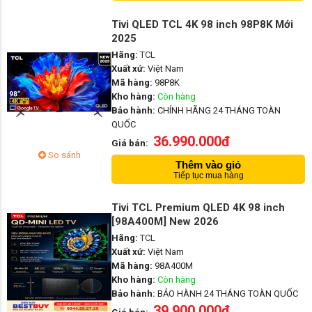
Tivi QLED TCL 4K 98 inch 98P8K Mới
2025
Hãng:
TCL
Xuất xứ:
Việt Nam
Mã hàng:
98P8K
Kho hàng:
Còn hàng
Bảo hành:
CHÍNH HÃNG 24 THÁNG TOÀN
QUỐC
36.990.000đ
Giá bán:
So sánh
Thêm vào giỏ
Tiếp tục mua hàng
Tivi TCL Premium QLED 4K 98 inch
[98A400M] New 2026
Hãng:
TCL
Xuất xứ:
Việt Nam
Mã hàng:
98A400M
Kho hàng:
Còn hàng
Bảo hành:
BẢO HÀNH 24 THÁNG TOÀN QUỐC
39.900.000đ