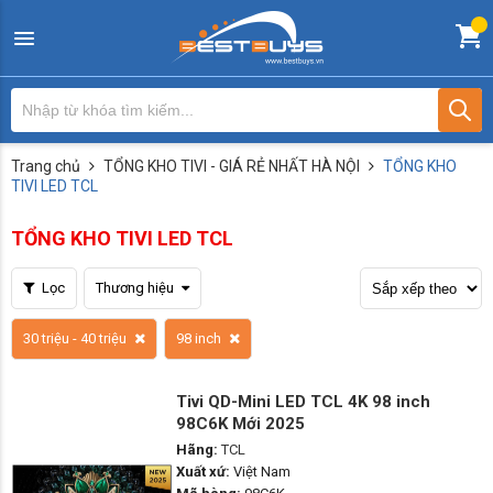
Trang chủ
TỔNG KHO TIVI - GIÁ RẺ NHẤT HÀ NỘI
TỔNG KHO
TIVI LED TCL
TỔNG KHO TIVI LED TCL
Lọc
Thương hiệu
30 triệu - 40 triệu
98 inch
Tivi QD-Mini LED TCL 4K 98 inch
98C6K Mới 2025
Hãng:
TCL
Xuất xứ:
Việt Nam