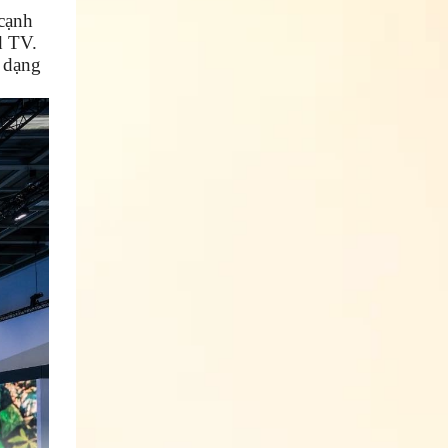
 cạnh
d TV.
a dạng