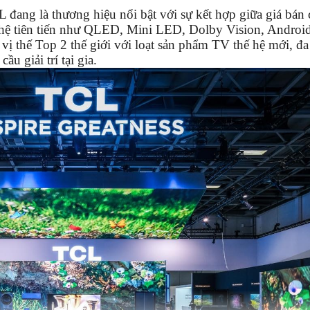
đang là thương hiệu nổi bật với sự kết hợp giữa giá bán
 nghệ tiên tiến như QLED, Mini LED, Dolby Vision, Androi
ị thế Top 2 thế giới với loạt sản phẩm TV thế hệ mới, đ
u giải trí tại gia.