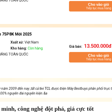
THÁNG TOÀN QUỐC
Cho vào giỏ
Tiếp tục mua hàng
h 75P8K Mới 2025
Xuất xứ:
Việt Nam
13.500.000đ
Giá bán:
Kho hàng:
Còn hàng
THÁNG TOÀN QUỐC
Cho vào giỏ
Tiếp tục mua hàng
từ năm 2009 đến nay ,tất cả
tivi TCL
được Điện Máy Bestbuys phân phối trực t
 100% nguyên đai nguyên kiện.&a
minh, công nghệ đột phá, giá cực tốt