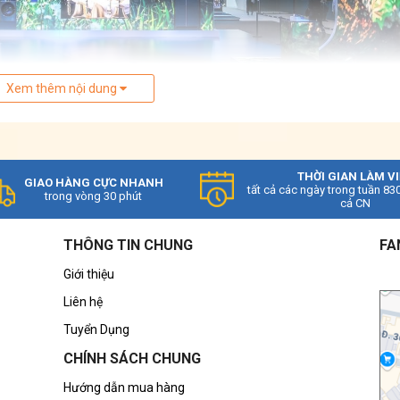
Xem thêm nội dung
THỜI GIAN LÀM V
GIAO HÀNG CỰC NHANH
tất cả các ngày trong tuần 83
trong vòng 30 phút
cả CN
ng giá cả về phần cứng lẫn trải nghiệm người dùng:
THÔNG TIN CHUNG
FA
trội, màu sắc sống động
Giới thiệu
Liên hệ
o ứng dụng đa dạng
Tuyển Dụng
ghiệm hình – âm
ng
CHÍNH SÁCH CHUNG
áng mua hàng đầu trong tầm giá 6–30 triệu đồng.
Hướng dẫn mua hàng