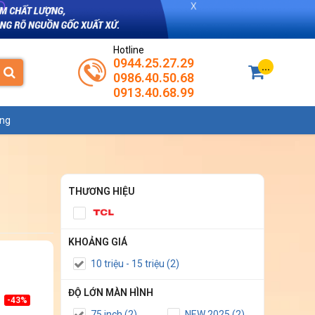
Hotline
0944.25.27.29
...
0986.40.50.68
0913.40.68.99
ụng
THƯƠNG HIỆU
KHOẢNG GIÁ
10 triệu - 15 triệu (2)
ĐỘ LỚN MÀN HÌNH
-43%
75 inch (2)
NEW 2025 (2)