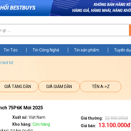
Tin Tức
Tin Công Nghệ
Tin sản phẩm
Tuyển d
i led tcl
GIÁ TĂNG DẦN
GIÁ GIẢM DẦN
TÊN A->Z
inch 75P6K Mới 2025
Xuất xứ:
Việt Nam
Giá thường:
22.900.000đ
13.100.000đ
Kho hàng:
Còn hàng
Giá bán: