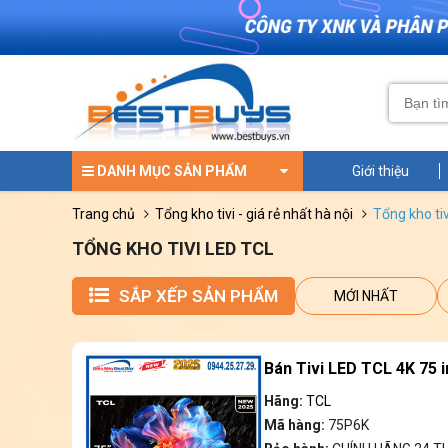
DANH MỤC SẢN PHẨM
Giới thiệu
trang chủ
tổng kho tivi - giá rẻ nhất hà nội
tổng kho tiv
TỔNG KHO TIVI LED TCL
SẮP XẾP SẢN PHẨM
MỚI NHẤT
Bán Tivi LED TCL 4K 75 
Hãng:
TCL
Mã hàng:
75P6K