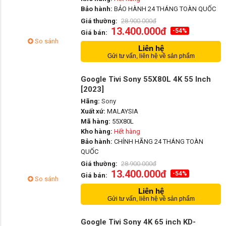
Bảo hành:
BẢO HÀNH 24 THÁNG TOÀN QUỐC
Giá thường:
28.900.000đ
13.400.000đ
-54%
Giá bán:
So sánh
Liên hệ
Gửi tư vấn, liên hệ về sản phẩm
Google Tivi Sony 55X80L 4K 55 Inch
[2023]
Hãng:
Sony
Xuất xứ:
MALAYSIA
Mã hàng:
55X80L
Kho hàng:
Hết hàng
Bảo hành:
CHÍNH HÃNG 24 THÁNG TOÀN
QUỐC
Giá thường:
28.900.000đ
13.400.000đ
-54%
Giá bán:
So sánh
Liên hệ
Gửi tư vấn, liên hệ về sản phẩm
Google Tivi Sony 4K 65 inch KD-