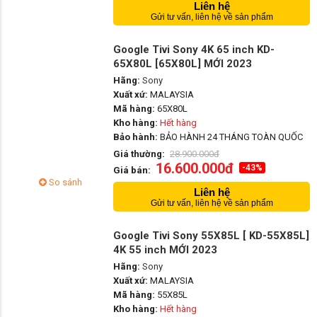
Liên hệ
Gửi tư vấn, liên hệ về sản phẩm
Google Tivi Sony 4K 65 inch KD-
65X80L [65X80L] MỚI 2023
Hãng:
Sony
Xuất xứ:
MALAYSIA
Mã hàng:
65X80L
Kho hàng:
Hết hàng
Bảo hành:
BẢO HÀNH 24 THÁNG TOÀN QUỐC
Giá thường:
28.900.000đ
16.600.000đ
-43%
Giá bán:
So sánh
Liên hệ
Gửi tư vấn, liên hệ về sản phẩm
Google Tivi Sony 55X85L [ KD-55X85L]
4K 55 inch MỚI 2023
Hãng:
Sony
Xuất xứ:
MALAYSIA
Mã hàng:
55X85L
Kho hàng:
Hết hàng