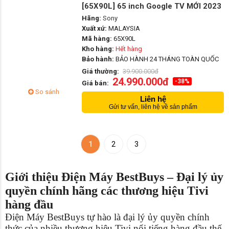
[65X90L] 65 inch Google TV MỚI 2023
Hãng:
Sony
Xuất xứ:
MALAYSIA
Mã hàng:
65X90L
Kho hàng:
Hết hàng
Bảo hành:
BẢO HÀNH 24 THÁNG TOÀN QUỐC
Giá thường:
39.900.000đ
24.990.000đ
-38%
Giá bán:
So sánh
Liên hệ
Gửi tư vấn, liên hệ về sản phẩm
1
2
3
Giới thiệu Điện Máy BestBuys – Đại lý ủy
quyền chính hãng các thương hiệu Tivi
hàng đầu
Điện Máy BestBuys tự hào là đại lý ủy quyền chính
thức của nhiều thương hiệu Tivi nổi tiếng hàng đầu thế