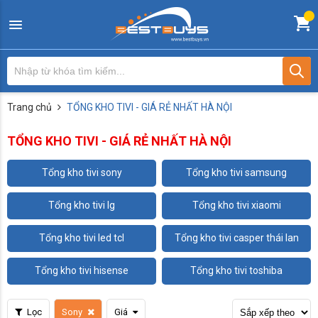
Trang chủ
TỔNG KHO TIVI - GIÁ RẺ NHẤT HÀ NỘI
TỔNG KHO TIVI - GIÁ RẺ NHẤT HÀ NỘI
tổng kho tivi sony
tổng kho tivi samsung
tổng kho tivi lg
tổng kho tivi xiaomi
tổng kho tivi led tcl
tổng kho tivi casper thái lan
tổng kho tivi hisense
tổng kho tivi toshiba
Lọc
Sony
Giá