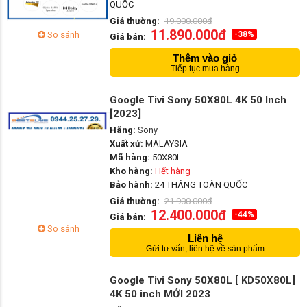
QUỐC
Giá thường:
19.000.000đ
11.890.000đ
So sánh
-38%
Giá bán:
Thêm vào giỏ
Tiếp tục mua hàng
Google Tivi Sony 50X80L 4K 50 Inch
[2023]
Hãng:
Sony
Xuất xứ:
MALAYSIA
Mã hàng:
50X80L
Kho hàng:
Hết hàng
Bảo hành:
24 THÁNG TOÀN QUỐC
Giá thường:
21.900.000đ
12.400.000đ
-44%
Giá bán:
So sánh
Liên hệ
Gửi tư vấn, liên hệ về sản phẩm
Google Tivi Sony 50X80L [ KD50X80L]
4K 50 inch MỚI 2023