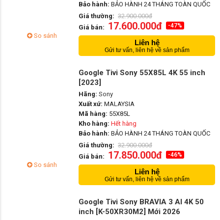
Bảo hành:
BẢO HÀNH 24 THÁNG TOÀN QUỐC
Giá thường:
32.900.000đ
17.600.000đ
-47%
Giá bán:
So sánh
Liên hệ
Gửi tư vấn, liên hệ về sản phẩm
Google Tivi Sony 55X85L 4K 55 inch
[2023]
Hãng:
Sony
Xuất xứ:
MALAYSIA
Mã hàng:
55X85L
Kho hàng:
Hết hàng
Bảo hành:
BẢO HÀNH 24 THÁNG TOÀN QUỐC
Giá thường:
32.900.000đ
17.850.000đ
-46%
Giá bán:
So sánh
Liên hệ
Gửi tư vấn, liên hệ về sản phẩm
Google Tivi Sony BRAVIA 3 AI 4K 50
inch [K-50XR30M2] Mới 2026