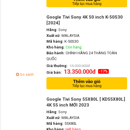
Tiếp tục mua hàng
Google Tivi Sony 4K 50 inch K-50S30
[2024]
Hãng:
Sony
Xuất xứ:
MALAYSIA
Mã hàng:
K-50S30
Kho hàng:
Còn hàng
Bảo hành:
CHÍNH HÃNG 24 THÁNG TOÀN
QUỐC
Giá thường:
15.900.000đ
13.350.000đ
-17%
Giá bán:
So sánh
Thêm vào giỏ
Tiếp tục mua hàng
Google Tivi Sony 55X80L [ KD55X80L]
4K 55 inch MỚI 2023
Hãng:
Sony
Xuất xứ:
MALAYSIA
Mã hàng:
55X80L
Kho hàng:
Hết hàng