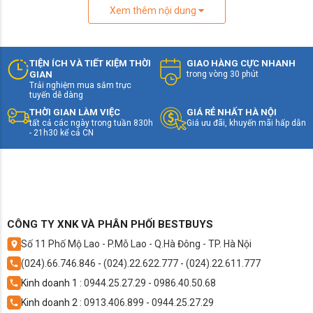
Xem thêm nội dung
TIỆN ÍCH VÀ TIẾT KIỆM THỜI
GIAO HÀNG CỰC NHANH
GIAN
trong vòng 30 phút
Trải nghiệm mua sắm trực
tuyến dễ dàng
THỜI GIAN LÀM VIỆC
GIÁ RẺ NHẤT HÀ NỘI
tất cả các ngày trong tuần 830h
Giá ưu đãi, khuyến mãi hấp dẫn
- 21h30 kể cả CN
CÔNG TY XNK VÀ PHÂN PHỐI BESTBUYS
Số 11 Phố Mộ Lao - P.Mỗ Lao - Q.Hà Đông - TP. Hà Nội
(024).66.746.846
-
(024).22.622.777
-
(024).22.611.777
Kinh doanh 1 :
0944.25.27.29
-
0986.40.50.68
Kinh doanh 2 :
0913.406.899
-
0944.25.27.29