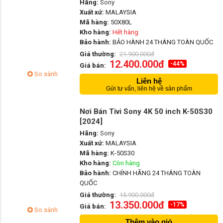
Hãng:
Sony
Xuất xứ:
MALAYSIA
Mã hàng:
50X80L
Kho hàng:
Hết hàng
Bảo hành:
BẢO HÀNH 24 THÁNG TOÀN QUỐC
Giá thường:
21.900.000đ
12.400.000đ
-44%
Giá bán:
So sánh
Liên hệ
Gửi tư vấn, liên hệ về sản phẩm
Nơi Bán Tivi Sony 4K 50 inch K-50S30
[2024]
Hãng:
Sony
Xuất xứ:
MALAYSIA
Mã hàng:
K-50S30
Kho hàng:
Còn hàng
Bảo hành:
CHÍNH HÃNG 24 THÁNG TOÀN
QUỐC
Giá thường:
15.900.000đ
13.350.000đ
-17%
Giá bán:
So sánh
Thêm vào giỏ