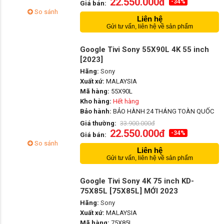
22.550.000đ
-34%
Giá bán:
So sánh
Liên hệ
Gửi tư vấn, liên hệ về sản phẩm
Google Tivi Sony 55X90L 4K 55 inch
[2023]
Hãng:
Sony
Xuất xứ:
MALAYSIA
Mã hàng:
55X90L
Kho hàng:
Hết hàng
Bảo hành:
BẢO HÀNH 24 THÁNG TOÀN QUỐC
Giá thường:
33.900.000đ
22.550.000đ
-34%
Giá bán:
So sánh
Liên hệ
Gửi tư vấn, liên hệ về sản phẩm
Google Tivi Sony 4K 75 inch KD-
75X85L [75X85L] MỚI 2023
Hãng:
Sony
Xuất xứ:
MALAYSIA
Mã hàng:
75X85L