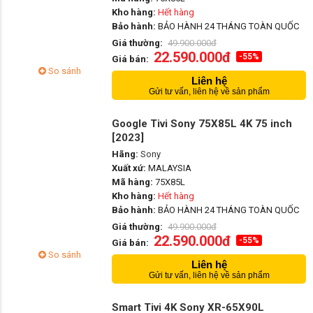
Kho hàng:
Hết hàng
Bảo hành:
BẢO HÀNH 24 THÁNG TOÀN QUỐC
Giá thường:
49.900.000đ
22.590.000đ
-55%
Giá bán:
So sánh
Liên hệ
Gửi tư vấn, liên hệ về sản phẩm
Google Tivi Sony 75X85L 4K 75 inch
[2023]
Hãng:
Sony
Xuất xứ:
MALAYSIA
Mã hàng:
75X85L
Kho hàng:
Hết hàng
Bảo hành:
BẢO HÀNH 24 THÁNG TOÀN QUỐC
Giá thường:
49.900.000đ
22.590.000đ
-55%
Giá bán:
So sánh
Liên hệ
Gửi tư vấn, liên hệ về sản phẩm
Smart Tivi 4K Sony XR-65X90L