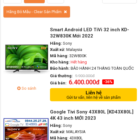
Hãng Bỏ Mẫu - Clear Sản Phẩm
Smart Android LED TiVi 32 inch KD-
32W830K Mới 2022
Hãng:
Sony
Xuất xứ:
Malaysia
Mã hàng:
32W830K
Kho hàng:
Hết hàng
Bảo hành:
BẢO HÀNH 24 THÁNG TOÀN QUỐC
Giá thường:
9.900.000đ
6.400.000đ
-36%
Giá bán:
So sánh
Liên hệ
Gửi tư vấn, liên hệ về sản phẩm
Google Tivi Sony 43X80L [KD43X80L]
4K 43 inch MỚI 2023
Hãng:
Sony
Xuất xứ:
MALAYSIA
Mã hàng:
43X80L