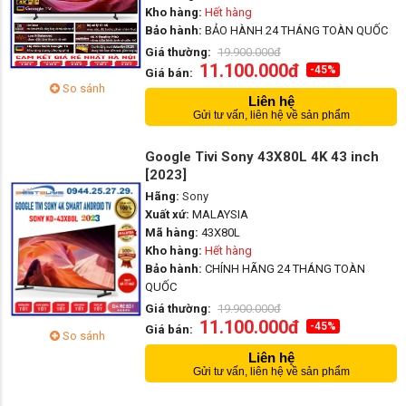
Kho hàng:
Hết hàng
Bảo hành:
BẢO HÀNH 24 THÁNG TOÀN QUỐC
Giá thường:
19.900.000đ
11.100.000đ
-45%
Giá bán:
So sánh
Liên hệ
Gửi tư vấn, liên hệ về sản phẩm
Google Tivi Sony 43X80L 4K 43 inch
[2023]
Hãng:
Sony
Xuất xứ:
MALAYSIA
Mã hàng:
43X80L
Kho hàng:
Hết hàng
Bảo hành:
CHÍNH HÃNG 24 THÁNG TOÀN
QUỐC
Giá thường:
19.900.000đ
11.100.000đ
-45%
Giá bán:
So sánh
Liên hệ
Gửi tư vấn, liên hệ về sản phẩm