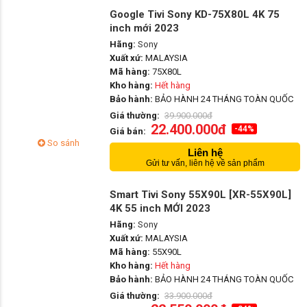
Google Tivi Sony KD-75X80L 4K 75
inch mới 2023
Hãng:
Sony
Xuất xứ:
MALAYSIA
Mã hàng:
75X80L
Kho hàng:
Hết hàng
Bảo hành:
BẢO HÀNH 24 THÁNG TOÀN QUỐC
Giá thường:
39.900.000đ
22.400.000đ
-44%
Giá bán:
So sánh
Liên hệ
Gửi tư vấn, liên hệ về sản phẩm
Smart Tivi Sony 55X90L [XR-55X90L]
4K 55 inch MỚI 2023
Hãng:
Sony
Xuất xứ:
MALAYSIA
Mã hàng:
55X90L
Kho hàng:
Hết hàng
Bảo hành:
BẢO HÀNH 24 THÁNG TOÀN QUỐC
Giá thường:
33.900.000đ