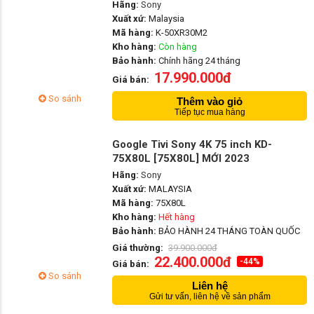
Hãng:
Sony
Xuất xứ:
Malaysia
Mã hàng:
K-50XR30M2
Kho hàng:
Còn hàng
Bảo hành:
Chính hãng 24 tháng
17.990.000đ
Giá bán:
So sánh
Thêm vào giỏ
Tiếp tục mua hàng
Google Tivi Sony 4K 75 inch KD-
75X80L [75X80L] MỚI 2023
Hãng:
Sony
Xuất xứ:
MALAYSIA
Mã hàng:
75X80L
Kho hàng:
Hết hàng
Bảo hành:
BẢO HÀNH 24 THÁNG TOÀN QUỐC
Giá thường:
39.900.000đ
22.400.000đ
-44%
Giá bán:
So sánh
Liên hệ
Gửi tư vấn, liên hệ về sản phẩm