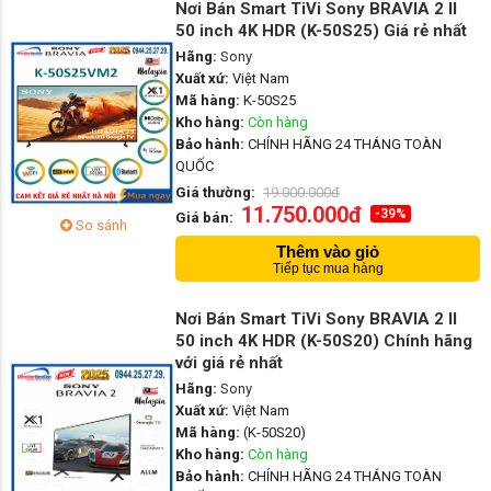
Nơi Bán Smart TiVi Sony BRAVIA 2 II
50 inch 4K HDR (K-50S25) Giá rẻ nhất
Hãng:
Sony
Xuất xứ:
Việt Nam
Mã hàng:
K-50S25
Kho hàng:
Còn hàng
Bảo hành:
CHÍNH HÃNG 24 THÁNG TOÀN
QUỐC
Giá thường:
19.000.000đ
11.750.000đ
-39%
Giá bán:
So sánh
Thêm vào giỏ
Tiếp tục mua hàng
Nơi Bán Smart TiVi Sony BRAVIA 2 II
50 inch 4K HDR (K-50S20) Chính hãng
với giá rẻ nhất
Hãng:
Sony
Xuất xứ:
Việt Nam
Mã hàng:
(K-50S20)
Kho hàng:
Còn hàng
Bảo hành:
CHÍNH HÃNG 24 THÁNG TOÀN