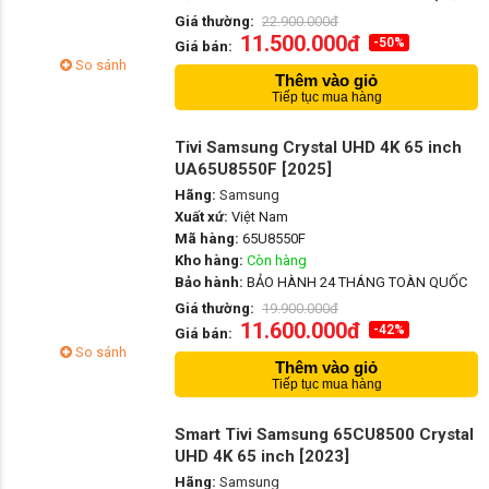
Giá thường:
22.900.000đ
11.500.000đ
-50%
Giá bán:
So sánh
Thêm vào giỏ
Tiếp tục mua hàng
Tivi Samsung Crystal UHD 4K 65 inch
UA65U8550F [2025]
Hãng:
Samsung
Xuất xứ:
Việt Nam
Mã hàng:
65U8550F
Kho hàng:
Còn hàng
Bảo hành:
BẢO HÀNH 24 THÁNG TOÀN QUỐC
Giá thường:
19.900.000đ
11.600.000đ
-42%
Giá bán:
So sánh
Thêm vào giỏ
Tiếp tục mua hàng
Smart Tivi Samsung 65CU8500 Crystal
UHD 4K 65 inch [2023]
Hãng:
Samsung