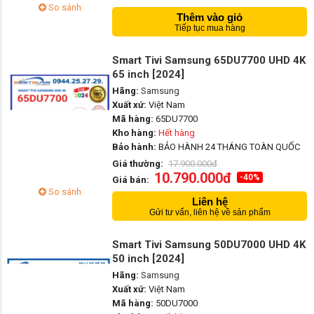
So sánh
Thêm vào giỏ
Tiếp tục mua hàng
Smart Tivi Samsung 65DU7700 UHD 4K
65 inch [2024]
Hãng:
Samsung
Xuất xứ:
Việt Nam
Mã hàng:
65DU7700
Kho hàng:
Hết hàng
Bảo hành:
BẢO HÀNH 24 THÁNG TOÀN QUỐC
Giá thường:
17.900.000đ
10.790.000đ
-40%
Giá bán:
So sánh
Liên hệ
Gửi tư vấn, liên hệ về sản phẩm
Smart Tivi Samsung 50DU7000 UHD 4K
50 inch [2024]
Hãng:
Samsung
Xuất xứ:
Việt Nam
Mã hàng:
50DU7000