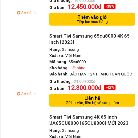
Giá thường:
19.900.000đ
12.450.000đ
-38%
Giá bán:
So sánh
Thêm vào giỏ
Tiếp tục mua hàng
Smart Tivi Samsung 65cu8000 4K 65
inch [2023]
Hãng:
Samsung
Xuất xứ:
Việt Nam
Mã hàng:
65cu8000
Kho hàng:
Hết hàng
Bảo hành:
BẢO HÀNH 24 THÁNG TOÀN QUỐC
Giá thường:
21.900.000đ
12.800.000đ
-42%
Giá bán:
So sánh
Liên hệ
Gửi tư vấn, liên hệ về sản phẩm
Smart Tivi Samsung 4K 65 inch
UA65CU8000 [65CU8000] MỚI 2023
Hãng:
Samsung
Xuất xứ:
Việt Nam