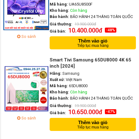
Mã hàng:
UA65U8500F
Kho hàng:
Còn hàng
Bảo hành:
BẢO HÀNH 24 THÁNG TOÀN QUỐC
Giá thường:
19.900.000đ
10.400.000đ
-48%
Giá bán:
So sánh
Thêm vào giỏ
Tiếp tục mua hàng
Smart Tivi Samsung 65DU8000 4K 65
inch [2024]
Hãng:
Samsung
Xuất xứ:
Việt Nam
Mã hàng:
65DU8000
Kho hàng:
Còn hàng
Bảo hành:
BẢO HÀNH 24 THÁNG TOÀN QUỐC
Giá thường:
19.900.000đ
10.650.000đ
-47%
Giá bán:
So sánh
Thêm vào giỏ
Tiếp tục mua hàng