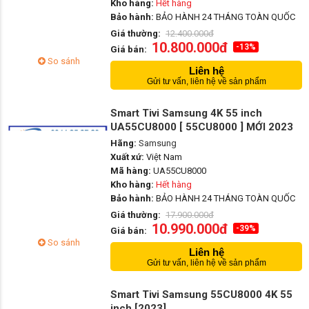
Kho hàng:
Hết hàng
Bảo hành:
BẢO HÀNH 24 THÁNG TOÀN QUỐC
Giá thường:
12.400.000đ
10.800.000đ
-13%
Giá bán:
So sánh
Liên hệ
Gửi tư vấn, liên hệ về sản phẩm
Smart Tivi Samsung 4K 55 inch
UA55CU8000 [ 55CU8000 ] MỚI 2023
Hãng:
Samsung
Xuất xứ:
Việt Nam
Mã hàng:
UA55CU8000
Kho hàng:
Hết hàng
Bảo hành:
BẢO HÀNH 24 THÁNG TOÀN QUỐC
Giá thường:
17.900.000đ
10.990.000đ
-39%
Giá bán:
So sánh
Liên hệ
Gửi tư vấn, liên hệ về sản phẩm
Smart Tivi Samsung 55CU8000 4K 55
inch [2023]