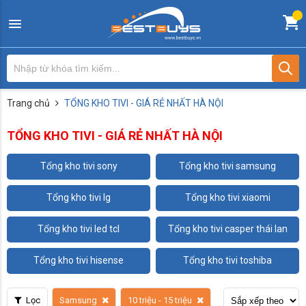
Trang chủ
TỔNG KHO TIVI - GIÁ RẺ NHẤT HÀ NỘI
TỔNG KHO TIVI - GIÁ RẺ NHẤT HÀ NỘI
tổng kho tivi sony
tổng kho tivi samsung
tổng kho tivi lg
tổng kho tivi xiaomi
tổng kho tivi led tcl
tổng kho tivi casper thái lan
tổng kho tivi hisense
tổng kho tivi toshiba
Lọc
Samsung
10 triệu - 15 triệu