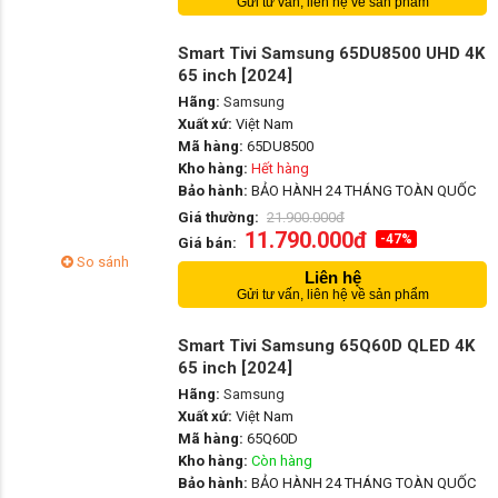
Gửi tư vấn, liên hệ về sản phẩm
Smart Tivi Samsung 65DU8500 UHD 4K
65 inch [2024]
Hãng:
Samsung
Xuất xứ:
Việt Nam
Mã hàng:
65DU8500
Kho hàng:
Hết hàng
Bảo hành:
BẢO HÀNH 24 THÁNG TOÀN QUỐC
Giá thường:
21.900.000đ
11.790.000đ
-47%
Giá bán:
So sánh
Liên hệ
Gửi tư vấn, liên hệ về sản phẩm
Smart Tivi Samsung 65Q60D QLED 4K
65 inch [2024]
Hãng:
Samsung
Xuất xứ:
Việt Nam
Mã hàng:
65Q60D
Kho hàng:
Còn hàng
Bảo hành:
BẢO HÀNH 24 THÁNG TOÀN QUỐC