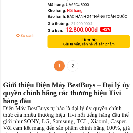
Mã hàng:
UA65CU8000
Kho hàng:
Hết hàng
Bảo hành:
BẢO HÀNH 24 THÁNG TOÀN QUỐC
Giá thường:
21.900.000đ
12.800.000đ
-42%
Giá bán:
So sánh
Liên hệ
Gửi tư vấn, liên hệ về sản phẩm
1
2
Giới thiệu Điện Máy BestBuys – Đại lý ủy
quyền chính hãng các thương hiệu Tivi
hàng đầu
Điện Máy BestBuys tự hào là đại lý ủy quyền chính
thức của nhiều thương hiệu Tivi nổi tiếng hàng đầu thế
giới như SONY, LG, Samsung, TCL, Xiaomi, Casper.
Với cam kết mang đến sản phẩm chính hãng 100%, giá