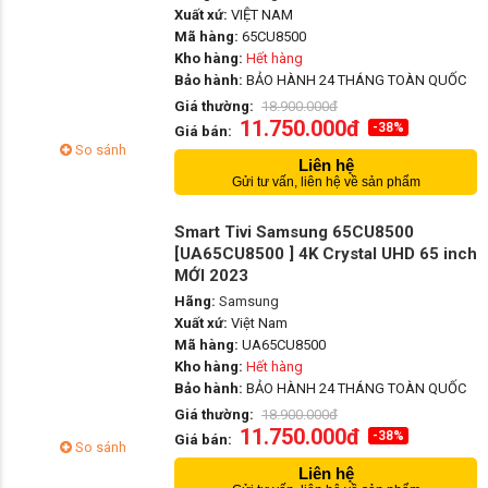
Xuất xứ:
VIỆT NAM
Mã hàng:
65CU8500
Kho hàng:
Hết hàng
Bảo hành:
BẢO HÀNH 24 THÁNG TOÀN QUỐC
Giá thường:
18.900.000đ
11.750.000đ
-38%
Giá bán:
So sánh
Liên hệ
Gửi tư vấn, liên hệ về sản phẩm
Smart Tivi Samsung 65CU8500
[UA65CU8500 ] 4K Crystal UHD 65 inch
MỚI 2023
Hãng:
Samsung
Xuất xứ:
Việt Nam
Mã hàng:
UA65CU8500
Kho hàng:
Hết hàng
Bảo hành:
BẢO HÀNH 24 THÁNG TOÀN QUỐC
Giá thường:
18.900.000đ
11.750.000đ
-38%
Giá bán:
So sánh
Liên hệ