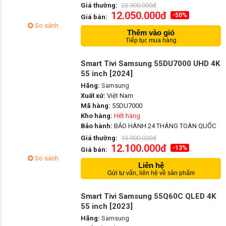
Giá thường:
23.900.000đ
12.050.000đ
-50%
Giá bán:
So sánh
Thêm vào giỏ
Tiếp tục mua hàng
Smart Tivi Samsung 55DU7000 UHD 4K
55 inch [2024]
Hãng:
Samsung
Xuất xứ:
Việt Nam
Mã hàng:
55DU7000
Kho hàng:
Hết hàng
Bảo hành:
BẢO HÀNH 24 THÁNG TOÀN QUỐC
Giá thường:
13.900.000đ
12.100.000đ
-13%
Giá bán:
So sánh
Liên hệ
Gửi tư vấn, liên hệ về sản phẩm
Smart Tivi Samsung 55Q60C QLED 4K
55 inch [2023]
Hãng:
Samsung