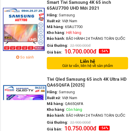
Smart Tivi Samsung 4K 65 inch
65AU7700 UHD Mới 2021
Hãng:
Samsung
Xuất xứ:
Việt Nam
Mã hàng:
65AU7700
Kho hàng:
Hết hàng
Bảo hành:
BẢO HÀNH 24 THÁNG TOÀN QUỐC
Giá thường:
22.900.000đ
10.700.000đ
-54%
Giá bán:
So sánh
Liên hệ
Gửi tư vấn, liên hệ về sản phẩm
Tivi Qled Samsung 65 inch 4K Ultra HD
QA65Q6FA [2025]
Hãng:
Samsung
Xuất xứ:
Việt Nam
Mã hàng:
QA65Q6FA
Kho hàng:
Còn hàng
Bảo hành:
BẢO HÀNH 24 THÁNG TOÀN QUỐC
Giá thường:
22.900.000đ
10.750.000đ
-54%
Giá bán: