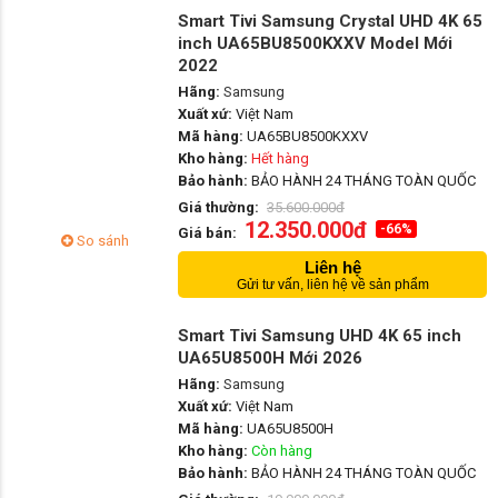
Smart Tivi Samsung Crystal UHD 4K 65
inch UA65BU8500KXXV Model Mới
2022
Hãng:
Samsung
Xuất xứ:
Việt Nam
Mã hàng:
UA65BU8500KXXV
Kho hàng:
Hết hàng
Bảo hành:
BẢO HÀNH 24 THÁNG TOÀN QUỐC
Giá thường:
35.600.000đ
12.350.000đ
-66%
Giá bán:
So sánh
Liên hệ
Gửi tư vấn, liên hệ về sản phẩm
Smart Tivi Samsung UHD 4K 65 inch
UA65U8500H Mới 2026
Hãng:
Samsung
Xuất xứ:
Việt Nam
Mã hàng:
UA65U8500H
Kho hàng:
Còn hàng
Bảo hành:
BẢO HÀNH 24 THÁNG TOÀN QUỐC