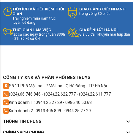
TIỆN ÍCH VÀ TIẾT KIỆM THỜI
GIAO HÀNG CỰC NHANH
GIAN
trong vòng 30 phút
Trải nghiệm mua sắm trực
tuyến dễ dàng
THỜI GIAN LÀM VIỆC
GIÁ RẺ NHẤT HÀ NỘI
tất cả các ngày trong tuần 830h
Giá ưu đãi, khuyến mãi hấp dẫn
- 21h30 kể cả CN
CÔNG TY XNK VÀ PHÂN PHỐI BESTBUYS
Số 11 Phố Mộ Lao - P.Mỗ Lao - Q.Hà Đông - TP. Hà Nội
(024).66.746.846
-
(024).22.622.777
-
(024).22.611.777
Kinh doanh 1 :
0944.25.27.29
-
0986.40.50.68
Kinh doanh 2 :
0913.406.899
-
0944.25.27.29
THÔNG TIN CHUNG
CHÍNH SÁCH CHUNG