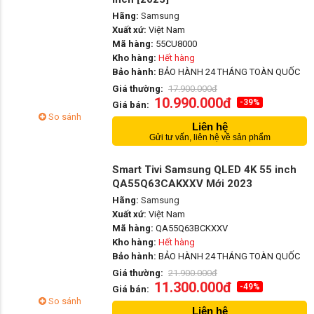
Hãng:
Samsung
Xuất xứ:
Việt Nam
Mã hàng:
55CU8000
Kho hàng:
Hết hàng
Bảo hành:
BẢO HÀNH 24 THÁNG TOÀN QUỐC
Giá thường:
17.900.000đ
10.990.000đ
-39%
Giá bán:
So sánh
Liên hệ
Gửi tư vấn, liên hệ về sản phẩm
Smart Tivi Samsung QLED 4K 55 inch
QA55Q63CAKXXV Mới 2023
Hãng:
Samsung
Xuất xứ:
Việt Nam
Mã hàng:
QA55Q63BCKXXV
Kho hàng:
Hết hàng
Bảo hành:
BẢO HÀNH 24 THÁNG TOÀN QUỐC
Giá thường:
21.900.000đ
11.300.000đ
-49%
Giá bán:
So sánh
Liên hệ