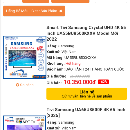
Hãng Bỏ Mẫu - Clear Sản Phẩm
Smart Tivi Samsung Crystal UHD 4K 55
inch UA55BU8500KXXV Model Mới
2022
Hãng:
Samsung
Xuất xứ:
Việt Nam
Mã hàng:
UA55BU8500KXXV
Kho hàng:
Hết hàng
Bảo hành:
BẢO HÀNH 24 THÁNG TOÀN QUỐC
Giá thường:
26.900.000đ
10.350.000đ
-62%
Giá bán:
So sánh
Liên hệ
Gửi tư vấn, liên hệ về sản phẩm
Tivi Samsung UA65U8500F 4K 65 Inch
[2025]
Hãng:
Samsung
Xuất xứ:
Việt Nam