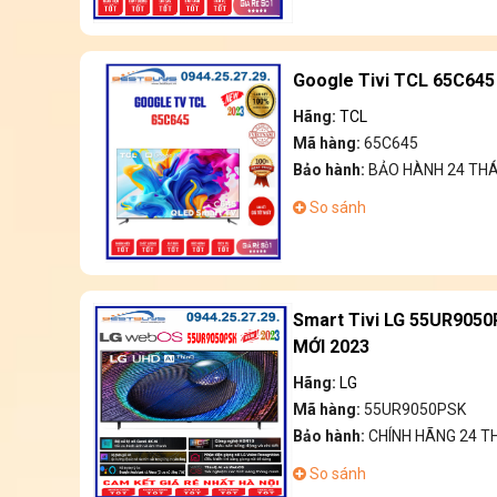
Google Tivi TCL 65C645 
Hãng:
TCL
Mã hàng:
65C645
Bảo hành:
BẢO HÀNH 24 TH
So sánh
Smart Tivi LG 55UR9050
MỚI 2023
Hãng:
LG
Mã hàng:
55UR9050PSK
Bảo hành:
CHÍNH HÃNG 24 
So sánh