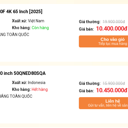
F 4K 65 Inch [2025]
Xuất xứ:
Việt Nam
Giá thường:
19.900.000đ
10.400.000đ
Kho hàng:
Còn hàng
Giá bán:
ÁNG TOÀN QUỐC
Cho vào giỏ
Tiếp tục mua hàng
 50 inch 50QNED80SQA
Xuất xứ:
Indonesia
Giá thường:
15.900.000đ
10.450.000đ
Kho hàng:
Hết hàng
Giá bán:
THÁNG TOÀN QUỐC
Liên hệ
Gửi tư vấn, liên hệ về sả