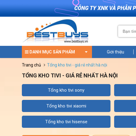
DANH MỤC SẢN PHẨM
Giới thiệu
trang chủ
tổng kho tivi - giá rẻ nhất hà nội
TỔNG KHO TIVI - GIÁ RẺ NHẤT HÀ NỘI
tổng kho tivi sony
tổng kho tivi xiaomi
tổng kho tivi hisense