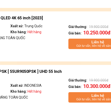
QLED 4K 65 inch [2023]
Xuất xứ:
Trung Quốc
Giá thường:
19.900.000đ
10.250.000đ
Kho hàng:
Hết hàng
Giá bán:
ÁNG TOÀN QUỐC
Liên hệ
Gửi tư vấn, liên hệ về sả
PSK [ 55UR9050PSK ] UHD 55 Inch
Giá thường:
19.900.000đ
10.300.000đ
Xuất xứ:
INDONESIA
Giá bán:
Kho hàng:
Hết hàng
Liên hệ
THÁNG TOÀN QUỐC
Gửi tư vấn, liên hệ về sả