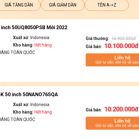
GIÁ TĂNG DẦN
GIÁ GIẢM DẦN
TÊN A->Z
0 inch 50UQ8050PSB Mới 2022
Xuất xứ:
Indonesia
Giá thường:
16.900.000đ
10.100.000đ
Kho hàng:
Hết hàng
Giá bán:
THÁNG TOÀN QUỐC
Liên hệ
Gửi tư vấn, liên hệ về sả
 4K 50 inch 50NANO76SQA
Xuất xứ:
Indonesia
10.200.000đ
Giá bán:
Kho hàng:
Hết hàng
THÁNG TOÀN QUỐC
Liên hệ
Gửi tư vấn, liên hệ về sả