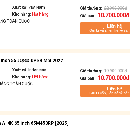
Xuất xứ:
Việt Nam
Giá thường:
22.900.000đ
10.700.000đ
Kho hàng:
Hết hàng
Giá bán:
ÁNG TOÀN QUỐC
Liên hệ
Gửi tư vấn, liên hệ về sả
5 inch 55UQ8050PSB Mới 2022
Xuất xứ:
Indonesia
Giá thường:
19.900.000đ
10.700.000đ
Kho hàng:
Hết hàng
Giá bán:
THÁNG TOÀN QUỐC
Liên hệ
Gửi tư vấn, liên hệ về sả
 AI 4K 65 inch 65M450RP [2025]