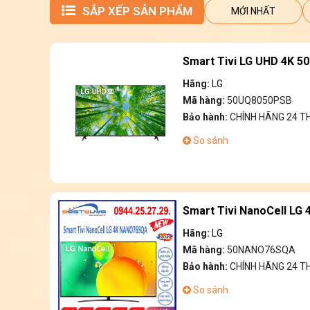
SẮP XẾP SẢN PHẨM
MỚI NHẤT
Smart Tivi LG UHD 4K 5
Hãng:
LG
Mã hàng:
50UQ8050PSB
Bảo hành:
CHÍNH HÃNG 24 
So sánh
Smart Tivi NanoCell LG
Hãng:
LG
Mã hàng:
50NANO76SQA
Bảo hành:
CHÍNH HÃNG 24 
So sánh