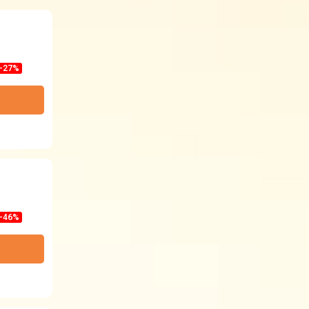
-27%
-46%