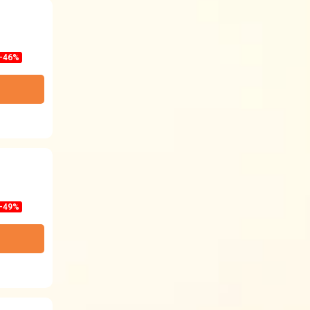
-46%
-49%