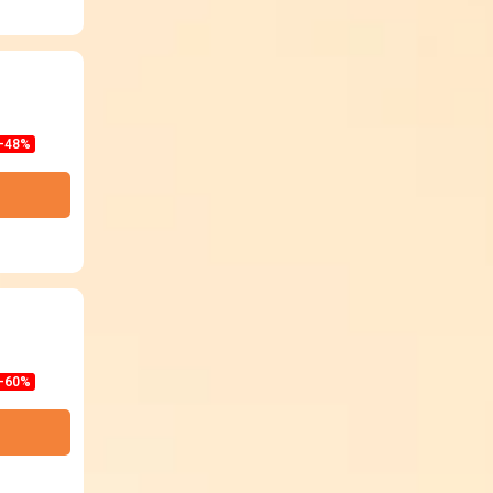
-48%
-60%