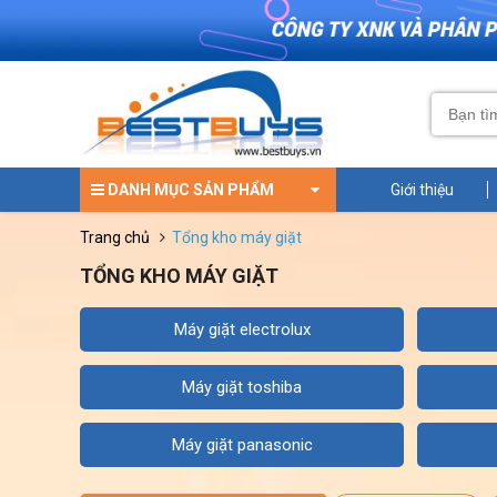
DANH MỤC SẢN PHẨM
Giới thiệu
trang chủ
tổng kho máy giặt
TỔNG KHO MÁY GIẶT
máy giặt electrolux
máy giặt toshiba
máy giặt panasonic