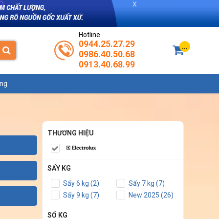
Hotline
0944.25.27.29
...
0986.40.50.68
0913.40.68.99
ụng
THƯƠNG HIỆU
SẤY KG
Sấy 6 kg (2)
Sấy 7 kg (7)
Sấy 9 kg (7)
New 2025 (26)
SỐ KG