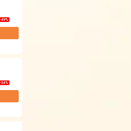
-49%
-54%