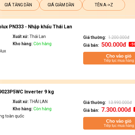
GIÁ TĂNG DẦN
GIÁ GIẢM DẦN
TÊN A->Z
olux PN333 - Nhập khẩu Thái Lan
Xuất xứ:
Thái Lan
Giá thường:
1.200.000đ
500.000đ
Kho hàng:
Còn hàng
-5
Giá bán:
olux
Cho vào giỏ
Tiếp tục mua hàng
F9023P5WC Inverter 9 kg
Xuất xứ:
THÁI LAN
Giá thường:
13.990.000đ
7.300.000đ
Kho hàng:
Còn hàng
Giá bán:
ng toàn quốc
Cho vào giỏ
Tiếp tục mua hàng