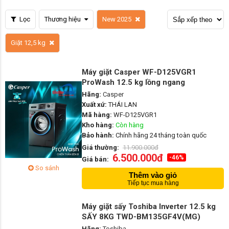
Lọc
Thương hiệu
New 2025
Giặt 12,5 kg
Máy giặt Casper WF-D125VGR1
ProWash 12.5 kg lồng ngang
Hãng:
Casper
Xuất xứ:
THÁI LAN
Mã hàng:
WF-D125VGR1
Kho hàng:
Còn hàng
Bảo hành:
Chính hãng 24 tháng toàn quốc
Giá thường:
11.900.000đ
6.500.000đ
-46%
Giá bán:
So sánh
Thêm vào giỏ
Tiếp tục mua hàng
Máy giặt sấy Toshiba Inverter 12.5 kg
SẤY 8KG TWD-BM135GF4V(MG)
Hãng:
Toshiba