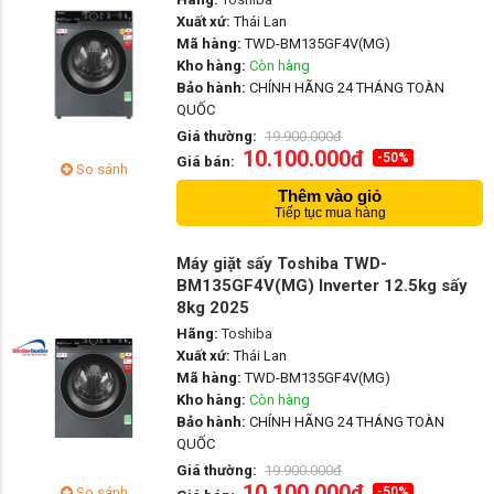
Xuất xứ:
Thái Lan
Mã hàng:
TWD-BM135GF4V(MG)
Kho hàng:
Còn hàng
Bảo hành:
CHÍNH HÃNG 24 THÁNG TOÀN
QUỐC
Giá thường:
19.900.000đ
10.100.000đ
-50%
Giá bán:
So sánh
Thêm vào giỏ
Tiếp tục mua hàng
Máy giặt sấy Toshiba TWD-
BM135GF4V(MG) Inverter 12.5kg sấy
8kg 2025
Hãng:
Toshiba
Xuất xứ:
Thái Lan
Mã hàng:
TWD-BM135GF4V(MG)
Kho hàng:
Còn hàng
Bảo hành:
CHÍNH HÃNG 24 THÁNG TOÀN
QUỐC
Giá thường:
19.900.000đ
10.100.000đ
So sánh
-50%