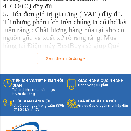
4. CO/CQ đầy đủ ...
5. Hóa đơn giá trị gia tăng ( VAT ) đầy đủ.
Từ những phân tích trên chúng ta có thể kết
luận rằng : Chất lượng hàng hóa tại kho có
nguồn gốc và xuất xứ rõ ràng ràng. Mua
hàng tại Điện máy BestBuys sẽ giúp Quý
khách tiết kiệm từ 25% đến 40% chi phí so
Xem thêm nội dung
với của hàng và Siêu thị điện máy.
TIỆN ÍCH VÀ TIẾT KIỆM THỜI
GIAO HÀNG CỰC NHANH
GIAN
trong vòng 30 phút
Trải nghiệm mua sắm trực
tuyến dễ dàng
THỜI GIAN LÀM VIỆC
GIÁ RẺ NHẤT HÀ NỘI
tất cả các ngày trong tuần 830h
Giá ưu đãi, khuyến mãi hấp dẫn
- 21h30 kể cả CN