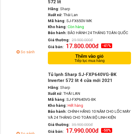
572 lít
Hãng:
Sharp
Xuất xứ:
Thái Lan
Mã hàng:
SJ-FX650V-MK
Kho hàng:
Còn hàng
Bảo hành:
BẢO HÀNH 24 THÁNG TOÀN QUỐC
Giá thường:
29.900.000đ
17.800.000đ
-41%
Giá bán:
So sánh
Thêm vào giỏ
Tiếp tục mua hàng
Tủ lạnh Sharp SJ-FXP640VG-BK
Inverter 572 lít 4 cửa mới 2021
Hãng:
Sharp
Xuất xứ:
THÁI LAN
Mã hàng:
SJ-FXP640VG-BK
Kho hàng:
Hết hàng
Bảo hành:
CHÍNH HÃNG 10 NĂM CHO LỐC MÁY
VÀ 24 THÁNG CHO TOÀN BỘ LINH KIỆN
Giá thường:
35.900.000đ
17.990.000đ
-50%
Giá bán:
So sánh