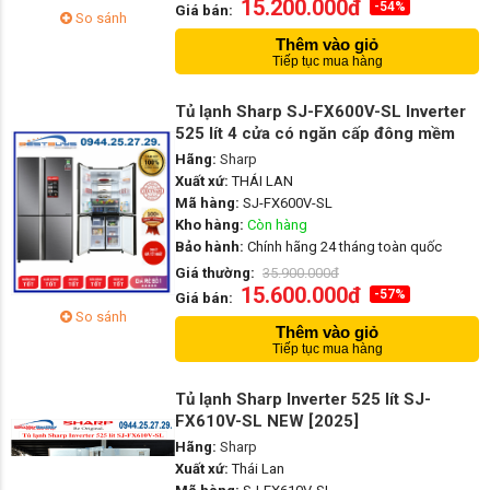
15.200.000đ
-54%
Giá bán:
So sánh
Thêm vào giỏ
Tiếp tục mua hàng
Tủ lạnh Sharp SJ-FX600V-SL Inverter
525 lít 4 cửa có ngăn cấp đông mềm
Hãng:
Sharp
Xuất xứ:
THÁI LAN
Mã hàng:
SJ-FX600V-SL
Kho hàng:
Còn hàng
Bảo hành:
Chính hãng 24 tháng toàn quốc
Giá thường:
35.900.000đ
15.600.000đ
-57%
Giá bán:
So sánh
Thêm vào giỏ
Tiếp tục mua hàng
Tủ lạnh Sharp Inverter 525 lít SJ-
FX610V-SL NEW [2025]
Hãng:
Sharp
Xuất xứ:
Thái Lan