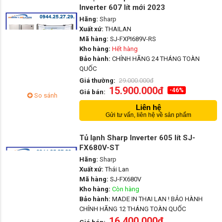
Inverter 607 lít mới 2023
Hãng:
Sharp
Xuất xứ:
THAILAN
Mã hàng:
SJ-FXPI689V-RS
Kho hàng:
Hết hàng
Bảo hành:
CHÍNH HÃNG 24 THÁNG TOÀN
QUỐC
Giá thường:
29.000.000đ
15.900.000đ
-46%
Giá bán:
So sánh
Liên hệ
Gửi tư vấn, liên hệ về sản phẩm
Tủ lạnh Sharp Inverter 605 lít SJ-
FX680V-ST
Hãng:
Sharp
Xuất xứ:
Thái Lan
Mã hàng:
SJ-FX680V
Kho hàng:
Còn hàng
Bảo hành:
MADE IN THAI LAN ! BẢO HÀNH
CHÍNH HÃNG 12 THÁNG TOÀN QUỐC
16.400.000đ