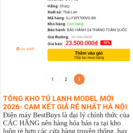
Hãng:
Sharp
Xuất xứ:
Thái Lan
Mã hàng:
SJ-FXPI700VG-BK
Kho hàng:
Còn hàng
Bảo hành:
BẢO HÀNH 24 THÁNG TOÀN QUỐC
Giá thường:
35.900.000đ
23.500.000đ
-35%
Giá bán:
So sánh
Thêm vào giỏ
Tiếp tục mua hàng
1
2
3
TỔNG KHO TỦ LẠNH MODEL MỚI
2026- CAM KẾT GIÁ RẺ NHẤT HÀ NỘI
Điện máy BestBuys là đại lý chính thức của
CÁC HÃNG nên hàng hóa bán ra tại kho
luôn rẻ hơn các cửa hàng truyền thống, hay