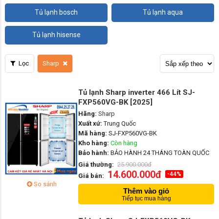
tủ lạnh bosch
tủ lạnh aqua
tủ lạnh hisense
Lọc
Sharp
Tủ lạnh Sharp inverter 466 Lít SJ-
FXP560VG-BK [2025]
Hãng:
Sharp
Xuất xứ:
Trung Quốc
Mã hàng:
SJ-FXP560VG-BK
Kho hàng:
Còn hàng
Bảo hành:
BẢO HÀNH 24 THÁNG TOÀN QUỐC
Giá thường:
25.900.000đ
14.600.000đ
-44%
Giá bán:
So sánh
Thêm vào giỏ
Tiếp tục mua hàng