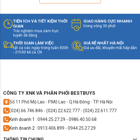
TIỆN ÍCH VÀ TIẾT KIỆM THỜI
GIAO HÀNG CỰC NHANH
GIAN
trong vòng 30 phút
Trải nghiệm mua sắm trực
tuyến dễ dàng
THỜI GIAN LÀM VIỆC
GIÁ RẺ NHẤT HÀ NỘI
tất cả các ngày trong tuần 830h
Giá ưu đãi, khuyến mãi hấp dẫn
- 21h30 kể cả CN
CÔNG TY XNK VÀ PHÂN PHỐI BESTBUYS
Số 11 Phố Mộ Lao - P.Mỗ Lao - Q.Hà Đông - TP. Hà Nội
(024).66.746.846
-
(024).22.622.777
-
(024).22.611.777
Kinh doanh 1 :
0944.25.27.29
-
0986.40.50.68
Kinh doanh 2 :
0913.406.899
-
0944.25.27.29
THÔNG TIN CHUNG