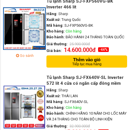
Tủ lạnh Sharp SJ-FXP560VG-BK
Inverter 466 lít
Hãng:
Sharp
Xuất xứ:
Trung Quốc
Mã hàng:
SJ-FXP560VG-BK
Kho hàng:
Còn hàng
Bảo hành:
BẢO HÀNH 24 THÁNG TOÀN QUỐC
Giá thường:
25.900.000đ
14.600.000đ
-44%
Giá bán:
So sánh
Thêm vào giỏ
Tiếp tục mua hàng
Tủ lạnh Sharp SJ-FX640V-SL Inverter
572 lít 4 cửa có ngăn cấp đông mềm
Hãng:
Sharp
Xuất xứ:
THÁI LAN
Mã hàng:
SJ-FX640V-SL
Kho hàng:
Còn hàng
Bảo hành:
CHÍNH HÃNG 10 NĂM CHO LỐC MÁY
VÀ 24 THÁNG CHO TOÀN BỘ LINH KIỆN
Giá thường:
32.900.000đ