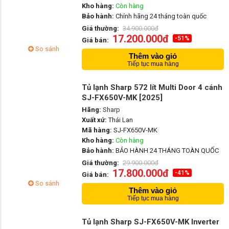
Kho hàng:
Còn hàng
Bảo hành:
Chính hãng 24 tháng toàn quốc
Giá thường:
34.900.000đ
17.200.000đ
-51%
Giá bán:
So sánh
Thêm vào giỏ
Tiếp tục mua hàng
Tủ lạnh Sharp 572 lít Multi Door 4 cánh
SJ-FX650V-MK [2025]
Hãng:
Sharp
Xuất xứ:
Thái Lan
Mã hàng:
SJ-FX650V-MK
Kho hàng:
Còn hàng
Bảo hành:
BẢO HÀNH 24 THÁNG TOÀN QUỐC
Giá thường:
29.900.000đ
17.800.000đ
-41%
Giá bán:
So sánh
Thêm vào giỏ
Tiếp tục mua hàng
Tủ lạnh Sharp SJ-FX650V-MK Inverter