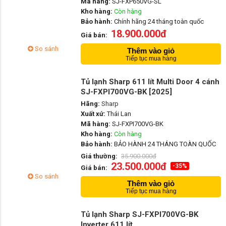
Mã hàng:
SJ-FXP650VG-SL
Kho hàng:
Còn hàng
Bảo hành:
Chính hãng 24 tháng toàn quốc
18.900.000đ
Giá bán:
So sánh
Thêm vào giỏ
Tiếp tục mua hàng
Tủ lạnh Sharp 611 lít Multi Door 4 cánh
SJ-FXPI700VG-BK [2025]
Hãng:
Sharp
Xuất xứ:
Thái Lan
Mã hàng:
SJ-FXPI700VG-BK
Kho hàng:
Còn hàng
Bảo hành:
BẢO HÀNH 24 THÁNG TOÀN QUỐC
Giá thường:
35.900.000đ
23.500.000đ
-35%
Giá bán:
So sánh
Thêm vào giỏ
Tiếp tục mua hàng
Tủ lạnh Sharp SJ-FXPI700VG-BK
Inverter 611 lít