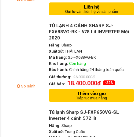
Liên hệ
Gửi tư vấn, liên hệ về sản phẩm
TỦ LẠNH 4 CÁNH SHARP SJ-
FX688VG-BK - 678 Lít INVERTER Mới
2020
Hãng:
Sharp
Xuất xứ:
THÁI LAN
Mã hàng:
SJ-FX688VG-BK
Kho hàng:
Còn hàng
Bảo hành:
Chính hãng 24 tháng toàn quốc
Giá thường:
26.900.000đ
18.400.000đ
-32%
Giá bán:
So sánh
Thêm vào giỏ
Tiếp tục mua hàng
Tủ lạnh Sharp SJ-FXP650VG-SL
Inverter 4 cánh 572 lít
Hãng:
Sharp
Xuất xứ:
Trung Quốc