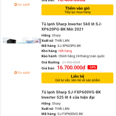
Giá bán:
So sánh
Thêm vào giỏ
Tiếp tục mua hàng
Tủ lạnh Sharp Inverter 560 lít SJ-
XP620PG-BK Mới 2021
Hãng:
Sharp
Xuất xứ:
THÁI LAN
Mã hàng:
SJ-XP620PG-BK
Kho hàng:
Hết hàng
Bảo hành:
Chính hãng 24 tháng toàn quốc
Giá thường:
21.900.000đ
16.700.000đ
-24%
Giá bán:
So sánh
Liên hệ
Gửi tư vấn, liên hệ về sản phẩm
Tủ lạnh Sharp SJ-FXP600VG-BK
Inverter 525 lít 4 cửa hiện đại
Hãng:
Sharp
Xuất xứ:
THÁI LAN
Mã hàng:
SJ-FXP600VG-BK