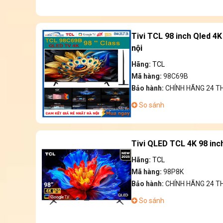
Tivi TCL 98 inch Qled 4
nội
Hãng:
TCL
Mã hàng:
98C69B
Bảo hành:
CHÍNH HÃNG 24 
So sánh
Tivi QLED TCL 4K 98 inc
Hãng:
TCL
Mã hàng:
98P8K
Bảo hành:
CHÍNH HÃNG 24 
So sánh