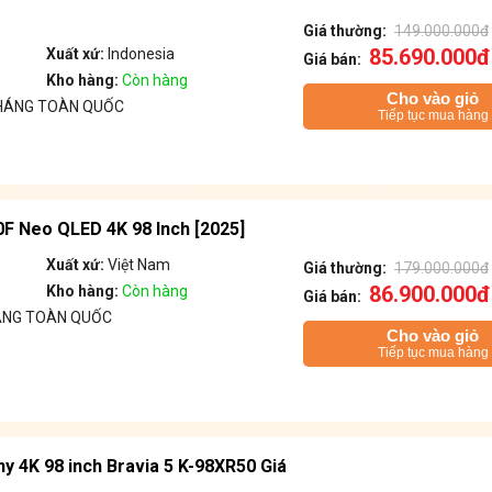
Giá thường:
149.000.000đ
85.690.000đ
Xuất xứ:
Indonesia
Giá bán:
Kho hàng:
Còn hàng
Cho vào giỏ
THÁNG TOÀN QUỐC
Tiếp tục mua hàng
 Neo QLED 4K 98 Inch [2025]
Xuất xứ:
Việt Nam
Giá thường:
179.000.000đ
86.900.000đ
Kho hàng:
Còn hàng
Giá bán:
ÁNG TOÀN QUỐC
Cho vào giỏ
Tiếp tục mua hàng
ny 4K 98 inch Bravia 5 K-98XR50 Giá