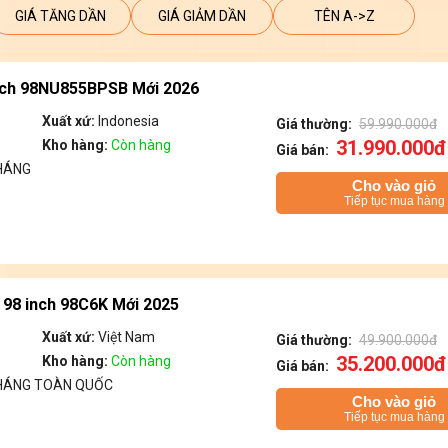
GIÁ TĂNG DẦN
GIÁ GIẢM DẦN
TÊN A->Z
inch 98NU855BPSB Mới 2026
Xuất xứ:
Indonesia
Giá thường:
59.990.000đ
31.990.000đ
Kho hàng:
Còn hàng
Giá bán:
HÁNG
Cho vào giỏ
Tiếp tục mua hàng
 98 inch 98C6K Mới 2025
Xuất xứ:
Việt Nam
Giá thường:
49.900.000đ
35.200.000đ
Kho hàng:
Còn hàng
Giá bán:
THÁNG TOÀN QUỐC
Cho vào giỏ
Tiếp tục mua hàng