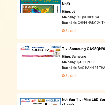
Nhất
Hãng:
LG
Mã hàng:
98QNED89TSA
Bảo hành:
CHÍNH HÃNG 24 
So sánh
Tivi Samsung QA98QN90F
Hãng:
Samsung
Mã hàng:
QA98QN90F
Bảo hành:
BẢO HÀNH 24 TH
So sánh
Nơi Bán Tivi Mini LED So