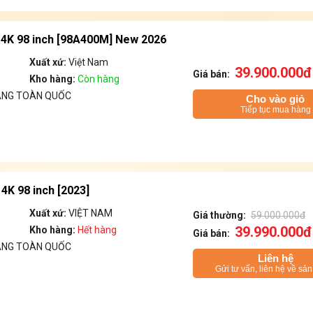
4K 98 inch [98A400M] New 2026
Xuất xứ:
Việt Nam
39.900.000đ
Giá bán:
Kho hàng:
Còn hàng
ÁNG TOÀN QUỐC
Cho vào giỏ
Tiếp tục mua hàng
4K 98 inch [2023]
Xuất xứ:
VIỆT NAM
Giá thường:
59.000.000đ
39.990.000đ
Kho hàng:
Hết hàng
Giá bán:
ÁNG TOÀN QUỐC
Liên hệ
Gửi tư vấn, liên hệ về sả