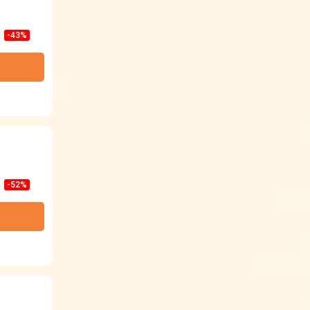
-43%
-52%