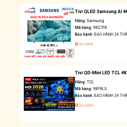
Tivi QLED Samsung AI 4K
Hãng:
Samsung
Mã hàng:
98Q7FA
Bảo hành:
BẢO HÀNH 24 TH
So sánh
Tivi QD-Mini LED TCL 4K
Hãng:
TCL
Mã hàng:
98P8LS
Bảo hành:
BẢO HÀNH 24 TH
So sánh