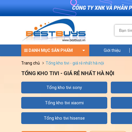
DANH MỤC SẢN PHẨM
Giới thiệu
trang chủ
tổng kho tivi - giá rẻ nhất hà nội
TỔNG KHO TIVI - GIÁ RẺ NHẤT HÀ NỘI
tổng kho tivi sony
tổng kho tivi xiaomi
tổng kho tivi hisense