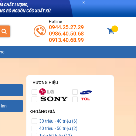
Hotline
0944.25.27.29
...
0986.40.50.68
0913.40.68.99
ụng
THƯƠNG HIỆU
 lan
KHOẢNG GIÁ
30 triệu - 40 triệu (6)
40 triệu - 50 triệu (2)
Trên 50 triệu (11)