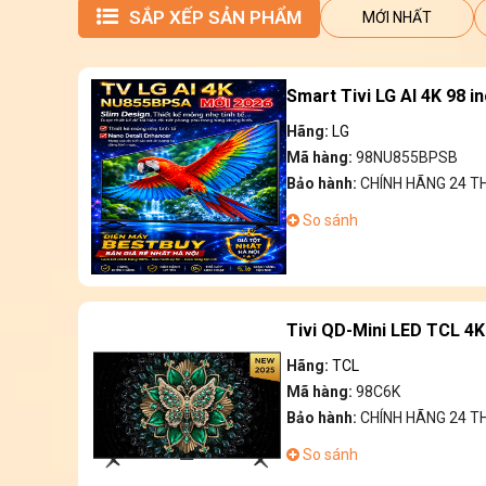
SẮP XẾP SẢN PHẨM
MỚI NHẤT
Smart Tivi LG AI 4K 98 
Hãng:
LG
Mã hàng:
98NU855BPSB
Bảo hành:
CHÍNH HÃNG 24 T
So sánh
Tivi QD-Mini LED TCL 4K
Hãng:
TCL
Mã hàng:
98C6K
Bảo hành:
CHÍNH HÃNG 24 
So sánh