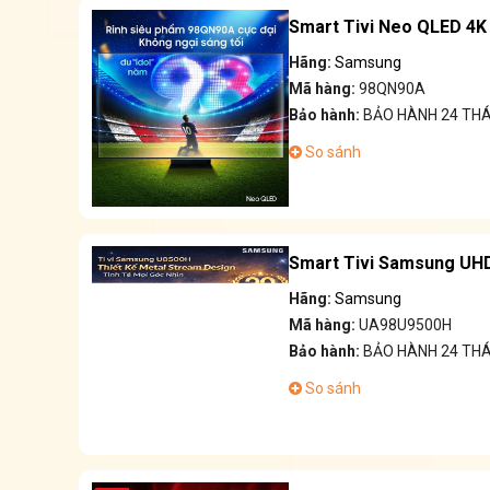
Smart Tivi Neo QLED 4
Hãng:
Samsung
Mã hàng:
98QN90A
Bảo hành:
BẢO HÀNH 24 TH
So sánh
Smart Tivi Samsung UHD
Hãng:
Samsung
Mã hàng:
UA98U9500H
Bảo hành:
BẢO HÀNH 24 TH
So sánh