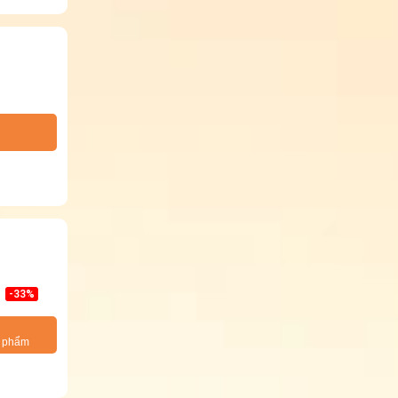
-33%
n phẩm