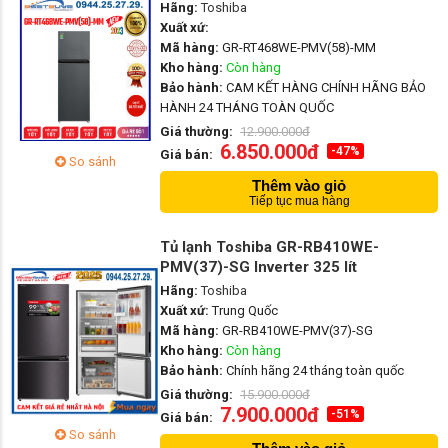
Hãng:
Toshiba
Xuất xứ:
Mã hàng:
GR-RT468WE-PMV(58)-MM
Kho hàng:
Còn hàng
Bảo hành:
CAM KẾT HÀNG CHÍNH HÃNG BẢO
HÀNH 24 THÁNG TOÀN QUỐC
Giá thường:
12.900.000đ
6.850.000đ
-47%
Giá bán:
So sánh
Thêm vào giỏ
Tiếp tục mua hàng
Tủ lạnh Toshiba GR-RB410WE-
PMV(37)-SG Inverter 325 lít
Hãng:
Toshiba
Xuất xứ:
Trung Quốc
Mã hàng:
GR-RB410WE-PMV(37)-SG
Kho hàng:
Còn hàng
Bảo hành:
Chính hãng 24 tháng toàn quốc
Giá thường:
15.900.000đ
7.900.000đ
-51%
Giá bán:
So sánh