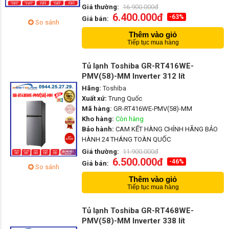
Giá thường:
16.900.000đ
6.400.000đ
-63%
Giá bán:
So sánh
Thêm vào giỏ
Tiếp tục mua hàng
Tủ lạnh Toshiba GR-RT416WE-
PMV(58)-MM Inverter 312 lít
Hãng:
Toshiba
Xuất xứ:
Trung Quốc
Mã hàng:
GR-RT416WE-PMV(58)-MM
Kho hàng:
Còn hàng
Bảo hành:
CAM KẾT HÀNG CHÍNH HÃNG BẢO
HÀNH 24 THÁNG TOÀN QUỐC
Giá thường:
11.900.000đ
6.500.000đ
-46%
Giá bán:
So sánh
Thêm vào giỏ
Tiếp tục mua hàng
Tủ lạnh Toshiba GR-RT468WE-
PMV(58)-MM Inverter 338 lít