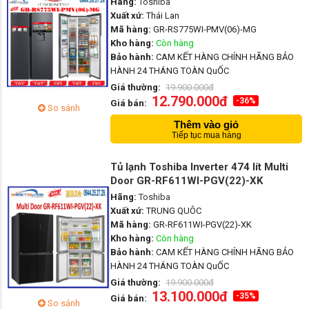
Hãng:
Toshiba
Xuất xứ:
Thái Lan
Mã hàng:
GR-RS775WI-PMV(06)-MG
Kho hàng:
Còn hàng
Bảo hành:
CAM KẾT HÀNG CHÍNH HÃNG BẢO
HÀNH 24 THÁNG TOÀN QuỐC
Giá thường:
19.900.000đ
12.790.000đ
-36%
Giá bán:
So sánh
Thêm vào giỏ
Tiếp tục mua hàng
Tủ lạnh Toshiba Inverter 474 lít Multi
Door GR-RF611WI-PGV(22)-XK
Hãng:
Toshiba
Xuất xứ:
TRUNG QUÔC
Mã hàng:
GR-RF611WI-PGV(22)-XK
Kho hàng:
Còn hàng
Bảo hành:
CAM KẾT HÀNG CHÍNH HÃNG BẢO
HÀNH 24 THÁNG TOÀN QuỐC
Giá thường:
19.900.000đ
13.100.000đ
-35%
Giá bán:
So sánh