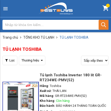
Trang chủ
TỔNG KHO TỦ LẠNH
TỦ LẠNH TOSHIBA
TỦ LẠNH TOSHIBA
Lọc
Thương hiệu
Tủ lạnh Toshiba Inverter 180 lít GR-
RT234WE-PMV(52)
Hãng:
Toshiba
Xuất xứ:
THÁI LAN
Mã hàng:
GR-RT234WE-PMV(52)
Kho hàng:
Còn hàng
Bảo hành:
BẢO HÀNH 24 THÁNG TOÀN QUỐC