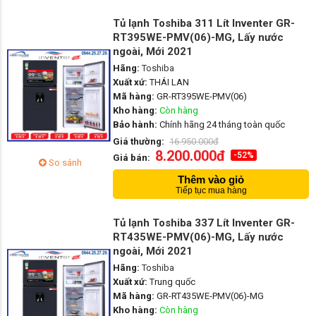
Tủ lạnh Toshiba 311 Lít Inventer GR-
RT395WE-PMV(06)-MG, Lấy nước
ngoài, Mới 2021
Hãng:
Toshiba
Xuất xứ:
THÁI LAN
Mã hàng:
GR-RT395WE-PMV(06)
Kho hàng:
Còn hàng
Bảo hành:
Chính hãng 24 tháng toàn quốc
Giá thường:
16.950.000đ
8.200.000đ
-52%
Giá bán:
So sánh
Thêm vào giỏ
Tiếp tục mua hàng
Tủ lạnh Toshiba 337 Lít Inventer GR-
RT435WE-PMV(06)-MG, Lấy nước
ngoài, Mới 2021
Hãng:
Toshiba
Xuất xứ:
Trung quốc
Mã hàng:
GR-RT435WE-PMV(06)-MG
Kho hàng:
Còn hàng