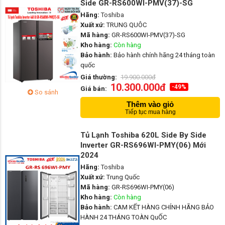
Side GR-RS600WI-PMV(37)-SG
Hãng:
Toshiba
Xuất xứ:
TRUNG QUÔC
Mã hàng:
GR-RS600WI-PMV(37)-SG
Kho hàng:
Còn hàng
Bảo hành:
Bảo hành chính hãng 24 tháng toàn
quốc
Giá thường:
19.900.000đ
10.300.000đ
-49%
Giá bán:
So sánh
Thêm vào giỏ
Tiếp tục mua hàng
Tủ Lạnh Toshiba 620L Side By Side
Inverter GR-RS696WI-PMY(06) Mới
2024
Hãng:
Toshiba
Xuất xứ:
Trung Quốc
Mã hàng:
GR-RS696WI-PMY(06)
Kho hàng:
Còn hàng
Bảo hành:
CAM KẾT HÀNG CHÍNH HÃNG BẢO
HÀNH 24 THÁNG TOÀN QuỐC