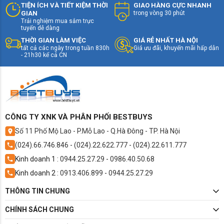
TIỆN ÍCH VÀ TIẾT KIỆM THỜI
GIAO HÀNG CỰC NHANH
GIAN
trong vòng 30 phút
Đại lý Toshiba xuất sắc 2026 - Đại lý Tủ
Trải nghiệm mua sắm trực
tuyến dễ dàng
lạnh Toshiba xuất sắc
THỜI GIAN LÀM VIỆC
GIÁ RẺ NHẤT HÀ NỘI
tất cả các ngày trong tuần 830h
Giá ưu đãi, khuyến mãi hấp dẫn
- 21h30 kể cả CN
Tủ lạnh Toshiba là lựa chọn hàng đầu của
hàng triệu gia đình Việt nhờ vào thiết kế hiện
đại, công nghệ tiên tiến và khả năng tiết kiệm
điện vượt trội. Trong năm 2026, Toshiba tiếp
tục ra mắt nhiều mẫu mã mới với cải tiến đáng
chú ý, đặc biệt phù hợp với nhu cầu bảo quản
CÔNG TY XNK VÀ PHÂN PHỐI BESTBUYS
thực phẩm tươi ngon và tiết kiệm năng lượng.
Số 11 Phố Mộ Lao - P.Mỗ Lao - Q.Hà Đông - TP. Hà Nội
(024).66.746.846
-
(024).22.622.777
-
(024).22.611.777
Kinh doanh 1 :
0944.25.27.29
-
0986.40.50.68
Kinh doanh 2 :
0913.406.899
-
0944.25.27.29
THÔNG TIN CHUNG
CHÍNH SÁCH CHUNG