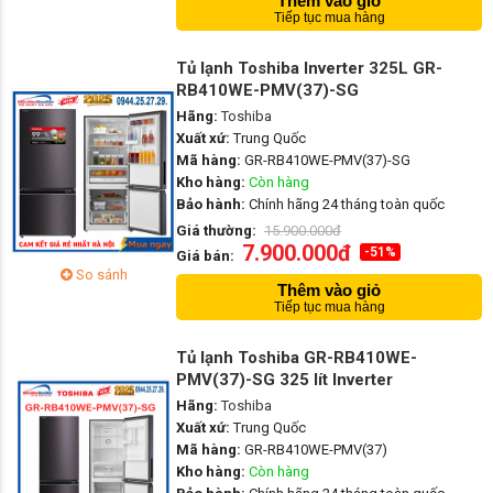
Thêm vào giỏ
Tiếp tục mua hàng
Tủ lạnh Toshiba Inverter 325L GR-
RB410WE-PMV(37)-SG
Hãng:
Toshiba
Xuất xứ:
Trung Quốc
Mã hàng:
GR-RB410WE-PMV(37)-SG
Kho hàng:
Còn hàng
Bảo hành:
Chính hãng 24 tháng toàn quốc
Giá thường:
15.900.000đ
7.900.000đ
-51%
Giá bán:
So sánh
Thêm vào giỏ
Tiếp tục mua hàng
Tủ lạnh Toshiba GR-RB410WE-
PMV(37)-SG 325 lít Inverter
Hãng:
Toshiba
Xuất xứ:
Trung Quốc
Mã hàng:
GR-RB410WE-PMV(37)
Kho hàng:
Còn hàng