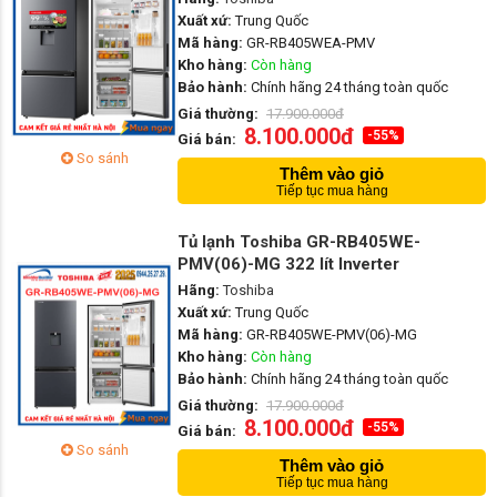
Xuất xứ:
Trung Quốc
Mã hàng:
GR-RB405WEA-PMV
Kho hàng:
Còn hàng
Bảo hành:
Chính hãng 24 tháng toàn quốc
Giá thường:
17.900.000đ
8.100.000đ
-55%
Giá bán:
So sánh
Thêm vào giỏ
Tiếp tục mua hàng
Tủ lạnh Toshiba GR-RB405WE-
PMV(06)-MG 322 lít Inverter
Hãng:
Toshiba
Xuất xứ:
Trung Quốc
Mã hàng:
GR-RB405WE-PMV(06)-MG
Kho hàng:
Còn hàng
Bảo hành:
Chính hãng 24 tháng toàn quốc
Giá thường:
17.900.000đ
8.100.000đ
-55%
Giá bán:
So sánh
Thêm vào giỏ
Tiếp tục mua hàng