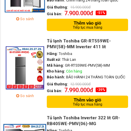
Bảo hành:
Chính hãng 24 tháng toàn quốc
Giá thường:
15.900.000đ
7.900.000đ
-51%
Giá bán:
So sánh
Thêm vào giỏ
Tiếp tục mua hàng
Tủ lạnh Toshiba GR-RT559WE-
PMV(58)-MM Inverter 411 lít
Hãng:
Toshiba
Xuất xứ:
Thái Lan
Mã hàng:
GR-RT559WE-PMV(58)-MM
Kho hàng:
Còn hàng
Bảo hành:
BẢO HÀNH 24 THÁNG TOÀN QUỐC
Giá thường:
12.900.000đ
7.990.000đ
-39%
Giá bán:
So sánh
Thêm vào giỏ
Tiếp tục mua hàng
Tủ lạnh Toshiba Inverter 322 lít GR-
RB405WE-PMV(06)-MG
Hãng:
Toshiba