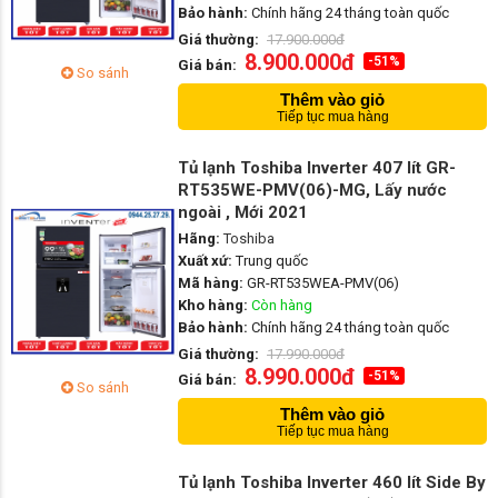
Bảo hành:
Chính hãng 24 tháng toàn quốc
Giá thường:
17.900.000đ
8.900.000đ
-51%
Giá bán:
So sánh
Thêm vào giỏ
Tiếp tục mua hàng
Tủ lạnh Toshiba Inverter 407 lít GR-
RT535WE-PMV(06)-MG, Lấy nước
ngoài , Mới 2021
Hãng:
Toshiba
Xuất xứ:
Trung quốc
Mã hàng:
GR-RT535WEA-PMV(06)
Kho hàng:
Còn hàng
Bảo hành:
Chính hãng 24 tháng toàn quốc
Giá thường:
17.990.000đ
8.990.000đ
-51%
Giá bán:
So sánh
Thêm vào giỏ
Tiếp tục mua hàng
Tủ lạnh Toshiba Inverter 460 lít Side By