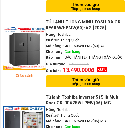
Thêm vào giỏ
Tiếp tục mua hàng
TỦ LẠNH THÔNG MINH TOSHIBA GR-
RF606WI-PMV(60)-AG [2025]
Hãng:
Toshiba
Xuất xứ:
Trung Quốc
Mã hàng:
GR-RF606WI-PMV(60)-AG
Kho hàng:
Còn hàng
Bảo hành:
BẢO HÀNH 24 THÁNG TOÀN QUỐC
Giá thường:
19.900.000đ
13.490.000đ
-33%
Giá bán:
So sánh
Thêm vào giỏ
Tiếp tục mua hàng
Tủ lạnh Toshiba Inverter 515 lít Multi
Door GR-RF675WI-PMV(06)-MG
Hãng:
Toshiba
Xuất xứ:
Trung Quốc
Mã hàng:
GR-RF675WI-PMV(06)-MG
Kho hàng:
Còn hàng