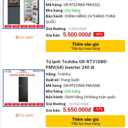
Mã hàng:
GR-RT329WE-PMV(52)
Kho hàng:
Còn hàng
Bảo hành:
CHÍNH HÃNG 24 THÁNG TOÀN
QUỐC
Giá thường:
9.900.000đ
5.500.000đ
-45%
Giá bán:
So sánh
Thêm vào giỏ
Tiếp tục mua hàng
Tủ lạnh Toshiba GR-RT310WE-
PMV(68) Inverter 240 lít
Hãng:
Toshiba
Xuất xứ:
Trung Quốc
Mã hàng:
GR-RT310WE-PMV(68)
Kho hàng:
Còn hàng
Bảo hành:
Chính hãng 24 tháng toàn quốc
Giá thường:
12.900.000đ
5.650.000đ
-57%
Giá bán:
So sánh
Thêm vào giỏ
Tiếp tục mua hàng