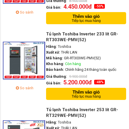
Giá thường:
8.900.000đ
4.450.000đ
-50%
Giá bán:
So sánh
Thêm vào giỏ
Tiếp tục mua hàng
Tủ lạnh Toshiba Inverter 233 lít GR-
RT303WE-PMV(52)
Hãng:
Toshiba
Xuất xứ:
THÁI LAN
Mã hàng:
GR-RT303WE-PMV(52)
Kho hàng:
Còn hàng
Bảo hành:
Chính hãng 24 tháng toàn quốc
Giá thường:
9.900.000đ
5.200.000đ
-48%
Giá bán:
So sánh
Thêm vào giỏ
Tiếp tục mua hàng
Tủ lạnh Toshiba Inverter 253 lít GR-
RT329WE-PMV(52)
Hãng:
Toshiba
Xuất xứ:
THÁI LAN