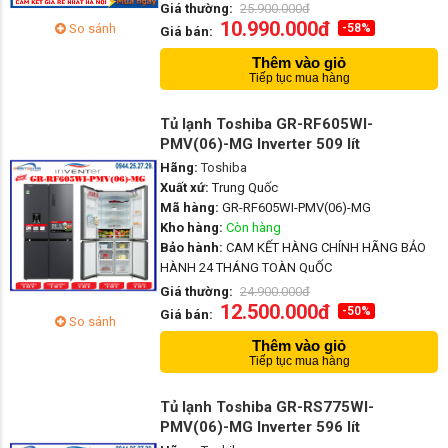
Giá thường:
25.900.000đ
10.990.000đ
So sánh
-58%
Giá bán:
Thêm vào giỏ
Tiếp tục mua hàng
Tủ lạnh Toshiba GR-RF605WI-
PMV(06)-MG Inverter 509 lít
Hãng:
Toshiba
Xuất xứ:
Trung Quốc
Mã hàng:
GR-RF605WI-PMV(06)-MG
Kho hàng:
Còn hàng
Bảo hành:
CAM KẾT HÀNG CHÍNH HÃNG BẢO
HÀNH 24 THÁNG TOÀN QuỐC
Giá thường:
24.900.000đ
12.500.000đ
-50%
Giá bán:
So sánh
Thêm vào giỏ
Tiếp tục mua hàng
Tủ lạnh Toshiba GR-RS775WI-
PMV(06)-MG Inverter 596 lít