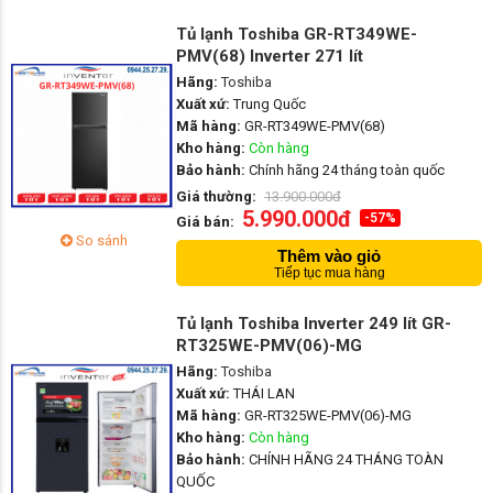
Tủ lạnh Toshiba GR-RT349WE-
PMV(68) Inverter 271 lít
Hãng:
Toshiba
Xuất xứ:
Trung Quốc
Mã hàng:
GR-RT349WE-PMV(68)
Kho hàng:
Còn hàng
Bảo hành:
Chính hãng 24 tháng toàn quốc
Giá thường:
13.900.000đ
5.990.000đ
-57%
Giá bán:
So sánh
Thêm vào giỏ
Tiếp tục mua hàng
Tủ lạnh Toshiba Inverter 249 lít GR-
RT325WE-PMV(06)-MG
Hãng:
Toshiba
Xuất xứ:
THÁI LAN
Mã hàng:
GR-RT325WE-PMV(06)-MG
Kho hàng:
Còn hàng
Bảo hành:
CHÍNH HÃNG 24 THÁNG TOÀN
QUỐC