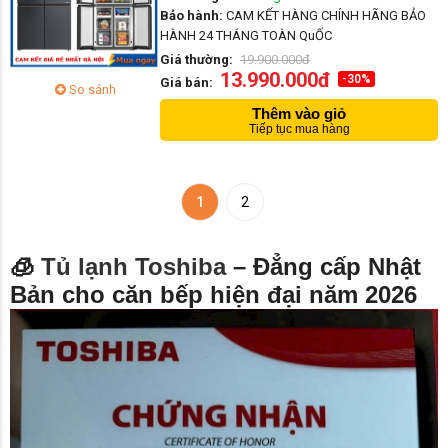
Bảo hành:
CAM KẾT HÀNG CHÍNH HÃNG BẢO
HÀNH 24 THÁNG TOÀN QuỐC
Giá thường:
19.900.000đ
13.990.000đ
-30%
Giá bán:
So sánh
Thêm vào giỏ
Tiếp tục mua hàng
1
2
🧊
Tủ lạnh Toshiba
– Đẳng cấp Nhật
Bản cho căn bếp hiện đại năm 2026