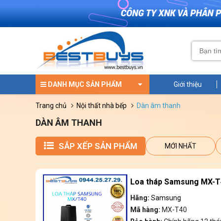
DANH MỤC SẢN PHẨM
Giới thiệu
trang chủ
nội thất nhà bếp
dàn âm thanh
DÀN ÂM THANH
SẮP XẾP SẢN PHẨM
MỚI NHẤT
Loa tháp Samsung MX-T
Hãng:
Samsung
Mã hàng:
MX-T40