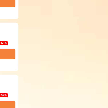
-68%
-52%