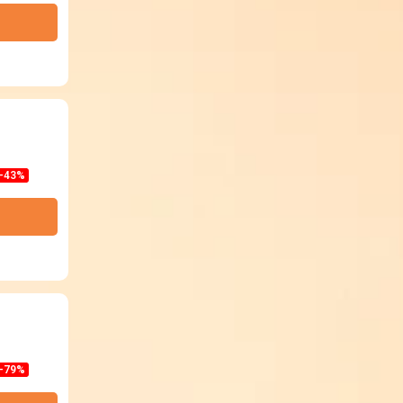
-43%
-79%