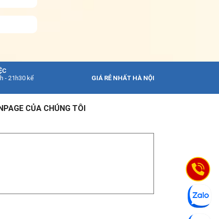
ỆC
0h - 21h30 kể
GIÁ RẺ NHẤT HÀ NỘI
NPAGE CỦA CHÚNG TÔI