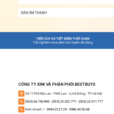
DÀN ÂM THANH
TIỆN ÍCH VÀ TIẾT KIỆM THỜI GIAN
Trải nghiệm mua sắm trực tuyến dễ dàng
CÔNG TY XNK VÀ PHÂN PHỐI BESTBUYS
Số 11 Phố Mộ Lao - P.Mỗ Lao - Q.Hà Đông - TP. Hà Nội
(024).66.746.846
-
(024).22.622.777
-
(024).22.611.777
Kinh doanh 1 :
0944.25.27.29
-
0986.40.50.68