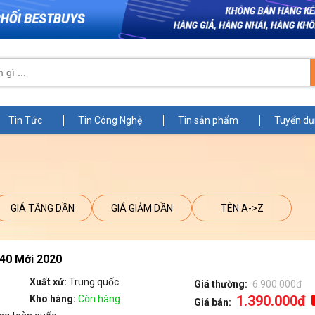
Tin Tức
Tin Công Nghệ
Tin sản phẩm
Tuyển d
GIÁ TĂNG DẦN
GIÁ GIẢM DẦN
TÊN A->Z
40 Mới 2020
Xuất xứ:
Trung quốc
Giá thường:
6.900.000đ
1.390.000đ
Kho hàng:
Còn hàng
Giá bán: