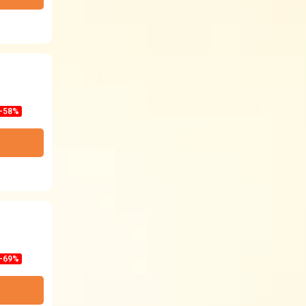
-58%
-69%