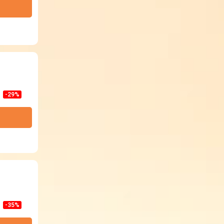
-29%
-35%