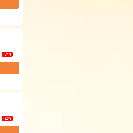
-34%
-28%