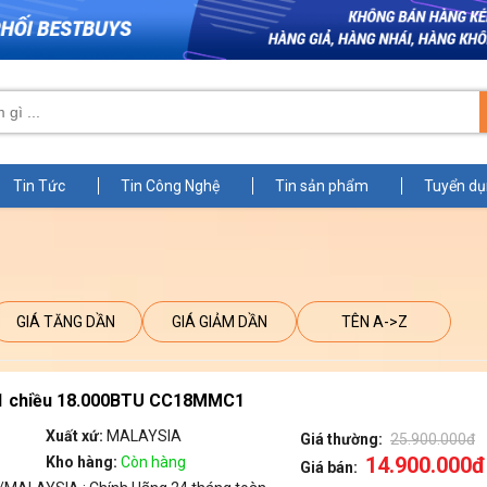
Tin Tức
Tin Công Nghệ
Tin sản phẩm
Tuyển d
GIÁ TĂNG DẦN
GIÁ GIẢM DẦN
TÊN A->Z
i 1 chiều 18.000BTU CC18MMC1
Xuất xứ:
MALAYSIA
Giá thường:
25.900.000đ
14.900.000đ
Kho hàng:
Còn hàng
Giá bán: