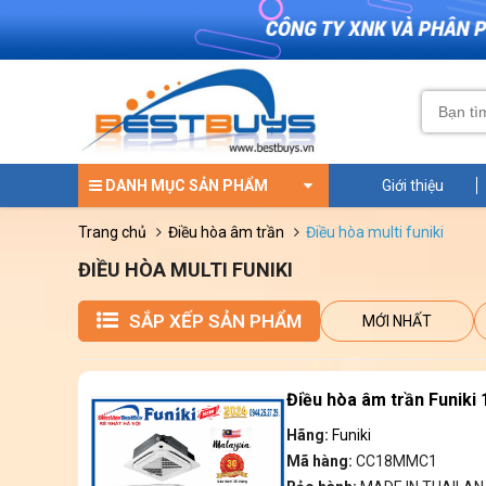
DANH MỤC SẢN PHẨM
Giới thiệu
trang chủ
điều hòa âm trần
điều hòa multi funiki
ĐIỀU HÒA MULTI FUNIKI
SẮP XẾP SẢN PHẨM
MỚI NHẤT
Điều hòa âm trần Funik
Hãng:
Funiki
Mã hàng:
CC18MMC1