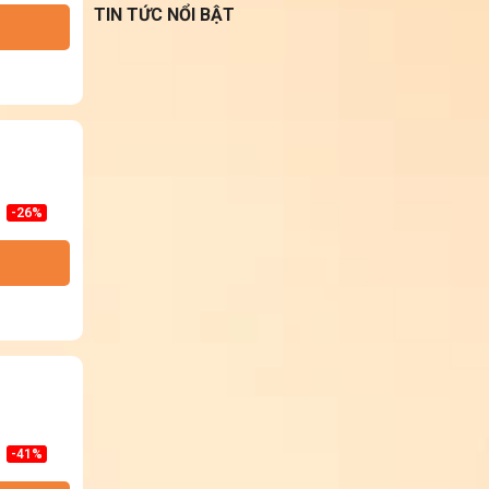
TIN TỨC NỔI BẬT
-26%
-41%