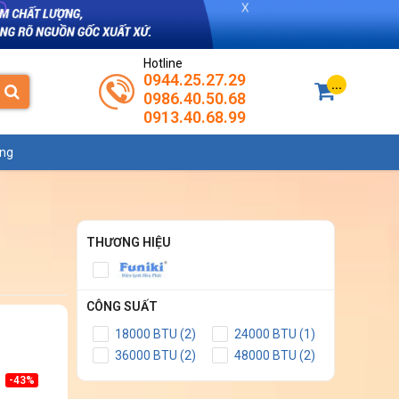
Hotline
0944.25.27.29
...
0986.40.50.68
0913.40.68.99
ụng
THƯƠNG HIỆU
CÔNG SUẤT
18000 BTU (2)
24000 BTU (1)
36000 BTU (2)
48000 BTU (2)
-43%