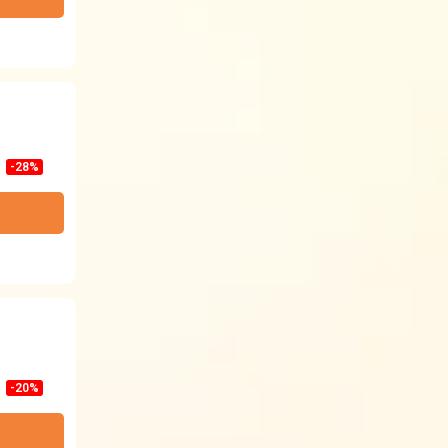
-28%
-20%