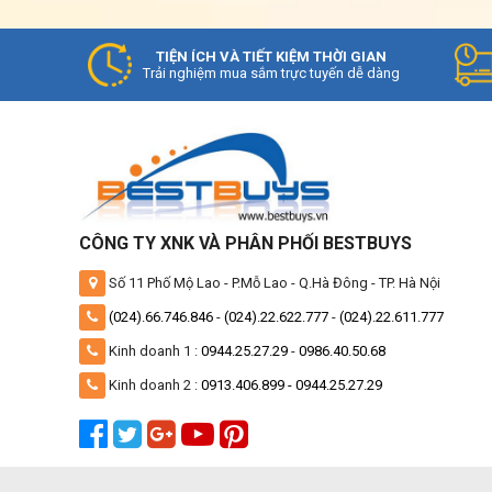
TIỆN ÍCH VÀ TIẾT KIỆM THỜI GIAN
Trải nghiệm mua sắm trực tuyến dễ dàng
CÔNG TY XNK VÀ PHÂN PHỐI BESTBUYS
Số 11 Phố Mộ Lao - P.Mỗ Lao - Q.Hà Đông - TP. Hà Nội
(024).66.746.846
-
(024).22.622.777
-
(024).22.611.777
Kinh doanh 1 :
0944.25.27.29
-
0986.40.50.68
Kinh doanh 2 :
0913.406.899 -
0944.25.27.29