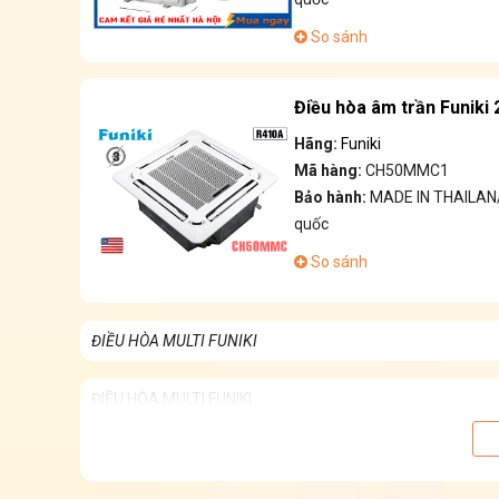
So sánh
Điều hòa âm trần Funik
Hãng:
Funiki
Mã hàng:
CH50MMC1
Bảo hành:
MADE IN THAILAN/
quốc
So sánh
ĐIỀU HÒA MULTI FUNIKI
ĐIỀU HÒA MULTI FUNIKI