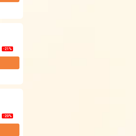
-21%
-20%