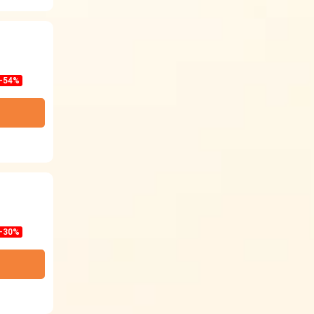
-54%
-30%