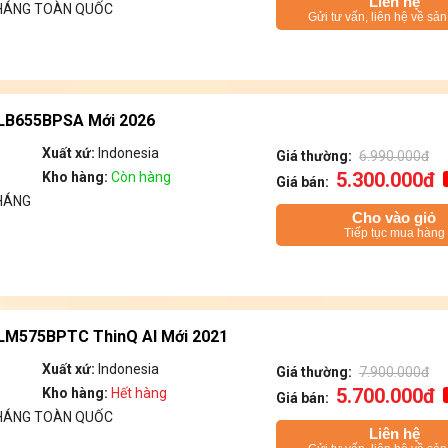
Liên hệ
THÁNG TOÀN QUỐC
Gửi tư vấn, liên hệ về sả
32LB655BPSA Mới 2026
Xuất xứ:
Indonesia
Giá thường:
6.990.000đ
5.300.000đ
Kho hàng:
Còn hàng
Giá bán:
HÁNG
Cho vào giỏ
Tiếp tục mua hàng
32LM575BPTC ThinQ AI Mới 2021
Xuất xứ:
Indonesia
Giá thường:
7.900.000đ
5.700.000đ
Kho hàng:
Hết hàng
Giá bán:
THÁNG TOÀN QUỐC
Liên hệ