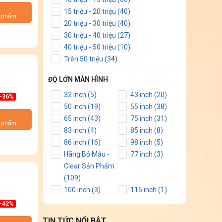
15 triệu - 20 triệu (40)
n phẩm
20 triệu - 30 triệu (40)
30 triệu - 40 triệu (27)
40 triệu - 50 triệu (10)
Trên 50 triệu (34)
ĐỘ LỚN MÀN HÌNH
32 inch (5)
43 inch (20)
-36%
50 inch (19)
55 inch (38)
65 inch (43)
75 inch (31)
n phẩm
83 inch (4)
85 inch (8)
86 inch (16)
98 inch (5)
Hãng Bỏ Mẫu -
77 inch (3)
Clear Sản Phẩm
(109)
100 inch (3)
115 inch (1)
-42%
TIN TỨC NỔI BẬT