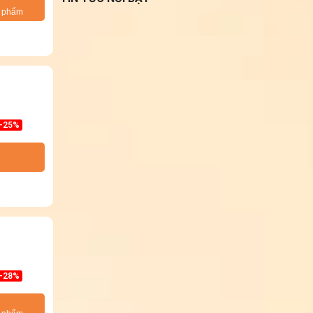
n phẩm
-25%
-28%