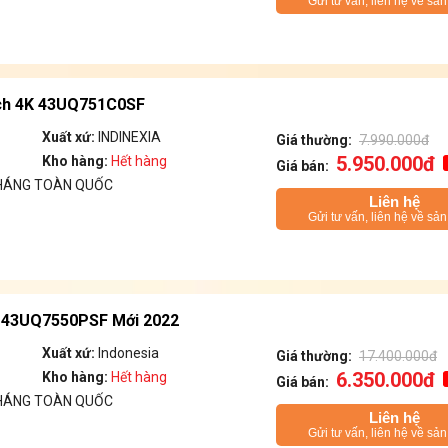
Gửi tư vấn, liên hệ về sả
nch 4K 43UQ751C0SF
Xuất xứ:
INDINEXIA
Giá thường:
7.990.000đ
5.950.000đ
Kho hàng:
Hết hàng
Giá bán:
THÁNG TOÀN QUỐC
Liên hệ
Gửi tư vấn, liên hệ về sả
ch 43UQ7550PSF Mới 2022
Xuất xứ:
Indonesia
Giá thường:
17.400.000đ
6.350.000đ
Kho hàng:
Hết hàng
Giá bán:
THÁNG TOÀN QUỐC
Liên hệ
Gửi tư vấn, liên hệ về sả