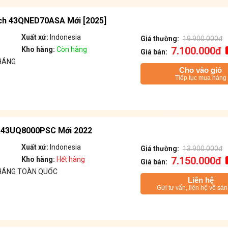
inch 43QNED70ASA Mới [2025]
Xuất xứ:
Indonesia
Giá thường:
19.900.000đ
7.100.000đ
Kho hàng:
Còn hàng
Giá bán:
HÁNG
Cho vào giỏ
Tiếp tục mua hàng
ch 43UQ8000PSC Mới 2022
Xuất xứ:
Indonesia
Giá thường:
13.900.000đ
7.150.000đ
Kho hàng:
Hết hàng
Giá bán:
THÁNG TOÀN QUỐC
Liên hệ
Gửi tư vấn, liên hệ về sả