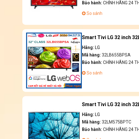
Bảo hành:
CHÍNH HÃNG 24 
So sánh
Smart Tivi LG 32 inch 
Hãng:
LG
Mã hàng:
32LB655BPSA
Bảo hành:
CHÍNH HÃNG 24 T
So sánh
Smart Tivi LG 32 inch 
Hãng:
LG
Mã hàng:
32LM575BPTC
Bảo hành:
CHÍNH HÃNG 24 