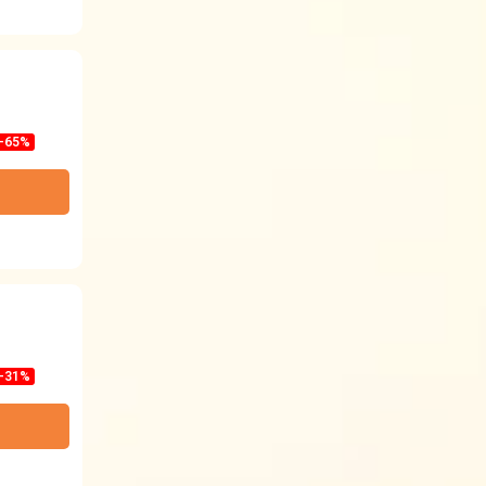
-65%
-31%