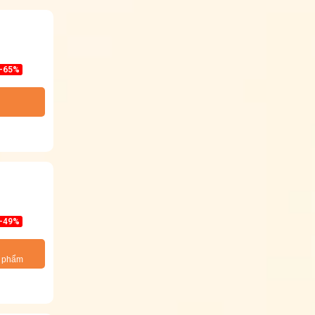
-65%
-49%
n phẩm