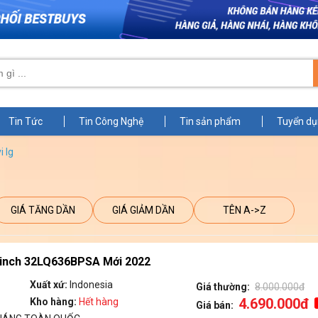
Tin Tức
Tin Công Nghệ
Tin sản phẩm
Tuyển d
i lg
GIÁ TĂNG DẦN
GIÁ GIẢM DẦN
TÊN A->Z
2 inch 32LQ636BPSA Mới 2022
Xuất xứ:
Indonesia
Giá thường:
8.000.000đ
4.690.000đ
Kho hàng:
Hết hàng
Giá bán: