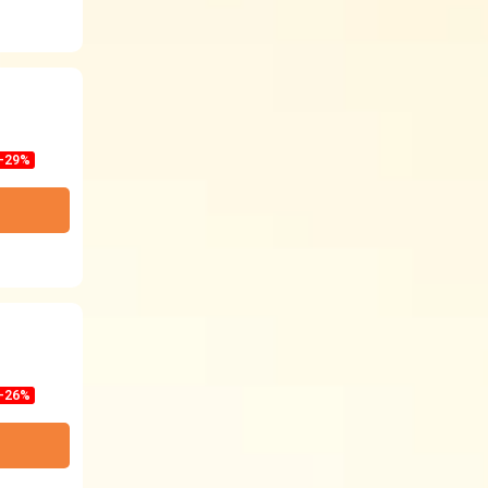
-29%
-26%