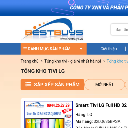
DANH MỤC SẢN PHẨM
Giới thiệu
trang chủ
tổng kho tivi - giá rẻ nhất hà nội
tổng kho tiv
TỔNG KHO TIVI LG
SẮP XẾP SẢN PHẨM
MỚI NHẤT
Smart Tivi LG Full HD 3
Hãng:
LG
Mã hàng:
32LQ636BPSA