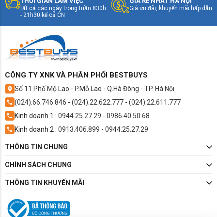
THỜI GIAN LÀM VIỆC
GIÁ RẺ NHẤT HÀ NỘI
tất cả các ngày trong tuần 830h
Giá ưu đãi, khuyến mãi hấp dẫn
- 21h30 kể cả CN
CÔNG TY XNK VÀ PHÂN PHỐI BESTBUYS
Số 11 Phố Mộ Lao - P.Mỗ Lao - Q.Hà Đông - TP. Hà Nội
(024).66.746.846
-
(024).22.622.777
-
(024).22.611.777
Kinh doanh 1 :
0944.25.27.29
-
0986.40.50.68
Kinh doanh 2 :
0913.406.899
-
0944.25.27.29
THÔNG TIN CHUNG
CHÍNH SÁCH CHUNG
THÔNG TIN KHUYẾN MÃI