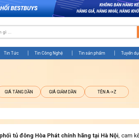
Tin Tức
Tin Công Nghệ
Tin sản phẩm
Tuyển d
GIÁ TĂNG DẦN
GIÁ GIẢM DẦN
TÊN A->Z
phối tủ đông Hòa Phát chính hãng tại Hà Nội
, cam k