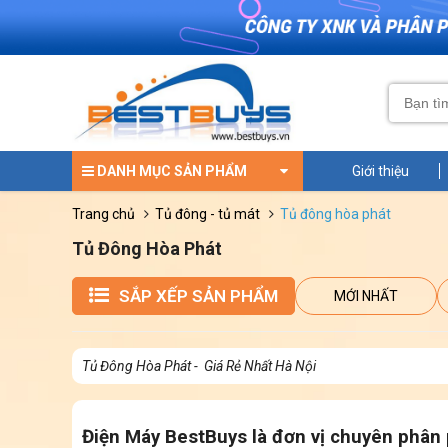
DANH MỤC SẢN PHẨM
Giới thiệu
trang chủ
tủ đông - tủ mát
tủ đông hòa phát
Tủ Đông Hòa Phát
SẮP XẾP SẢN PHẨM
MỚI NHẤT
Tủ Đông Hòa Phát - Giá Rẻ Nhất Hà Nội
Điện Máy BestBuys là đơn vị chuyên phân 