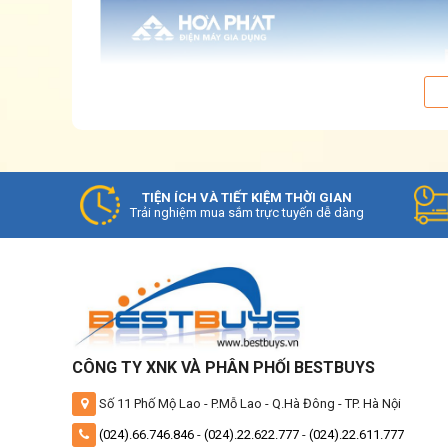
TIỆN ÍCH VÀ TIẾT KIỆM THỜI GIAN
❄️ Tủ đông - Trợ lý đắc lực cho căn bếp hi
Trải nghiệm mua sắm trực tuyến dễ dàng
✔️ Đối với các cửa hàng, quán ăn, siêu thị… t
Tuy nhiên trong thời đại mới, rất nhiều hộ gi
CÔNG TY XNK VÀ PHÂN PHỐI BESTBUYS
Số 11 Phố Mộ Lao - P.Mỗ Lao - Q.Hà Đông - TP. Hà Nội
(024).66.746.846
-
(024).22.622.777
-
(024).22.611.777