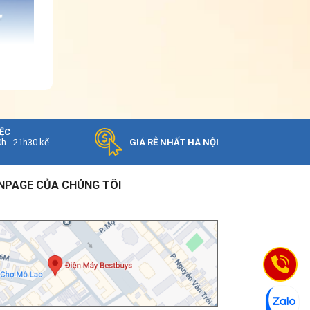
IỆC
0h - 21h30 kể
GIÁ RẺ NHẤT HÀ NỘI
àn cãi.
NPAGE CỦA CHÚNG TÔI