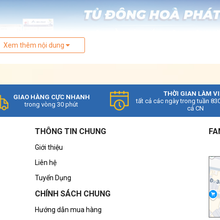
Xem thêm nội dung
THỜI GIAN LÀM V
GIAO HÀNG CỰC NHANH
ện đại
tất cả các ngày trong tuần 83
trong vòng 30 phút
cả CN
hì vai trò của tủ trong lưu trữ thực phẩm là không thể b
a đình sử dụng tủ đông bởi:
THÔNG TIN CHUNG
FA
Giới thiệu
Liên hệ
Tuyển Dụng
CHÍNH SÁCH CHUNG
Hướng dẫn mua hàng