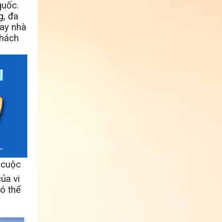
quốc.
g, đa
hay nhà
khách
 cuộc
ủa vi
ó thể