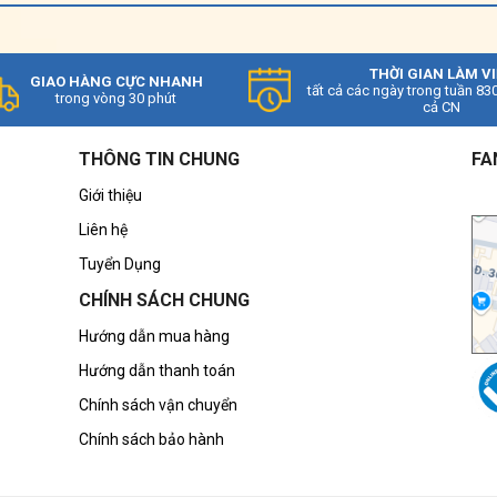
owerBoost được cải tiến trong bếp từ của bạn giúp
nh nấu. Ví dụ: Bạn có thể nấu 2 lít nước sôi nhanh
THỜI GIAN LÀM V
GIAO HÀNG CỰC NHANH
tất cả các ngày trong tuần 83
trong vòng 30 phút
cả CN
THÔNG TIN CHUNG
FA
Giới thiệu
Liên hệ
Tuyển Dụng
CHÍNH SÁCH CHUNG
Hướng dẫn mua hàng
Hướng dẫn thanh toán
Chính sách vận chuyển
Chính sách bảo hành