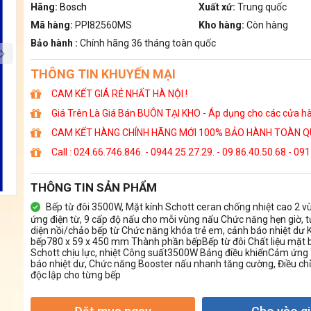
Hãng:
Bosch
Xuất xứ:
Trung quốc
Mã hàng:
PPI82560MS
Kho hàng:
Còn hàng
Bảo hành :
Chính hãng 36 tháng toàn quốc
THÔNG TIN KHUYẾN MẠI
CAM KẾT GIÁ RẺ NHẤT HÀ NỘI !
Giá Trên Là Giá Bán BUÔN TẠI KHO - Áp dụng cho các cửa hàng
CAM KẾT HÀNG CHÍNH HÃNG MỚI 100% BẢO HÀNH TOÀN Q
Call : 024.66.746.846. - 0944.25.27.29. - 09.86.40.50.68.- 091
THÔNG TIN SẢN PHẨM
Bếp từ đôi 3500W, Mặt kính Schott ceran chống nhiệt cao 2 
ứng điện từ, 9 cấp độ nấu cho mỗi vùng nấu Chức năng hẹn giờ, 
diện nồi/chảo bếp từ Chức năng khóa trẻ em, cảnh báo nhiệt dư 
bếp780 x 59 x 450 mm Thành phần bếpBếp từ đôi Chất liệu mặt 
Schott chịu lực, nhiệt Công suất3500W Bảng điều khiểnCảm ứng 
báo nhiệt dư, Chức năng Booster nấu nhanh tăng cường, Điều chỉ
độc lập cho từng bếp