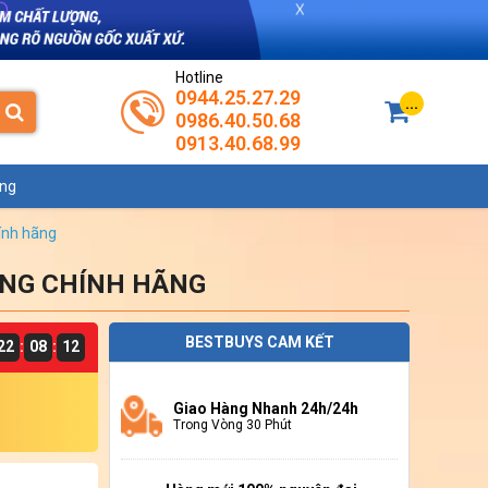
Hotline
0944.25.27.29
...
0986.40.50.68
0913.40.68.99
ụng
hính hãng
 HÀNG CHÍNH HÃNG
Zoom
BESTBUYS CAM KẾT
22
08
11
:
:
Giao Hàng Nhanh 24h/24h
Trong Vòng 30 Phút