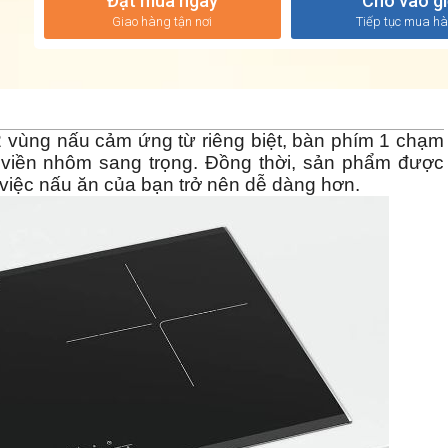
Đặt mua ngay
Cho vào g
Giao hàng tận nơi
Tiếp tục mua h
2 vùng nấu cảm ứng từ riêng biệt, bàn phím 1 chạm
 viền nhôm sang trọng. Đồng thời, sản phẩm được
o việc nấu ăn của bạn trở nên dễ dàng hơn.