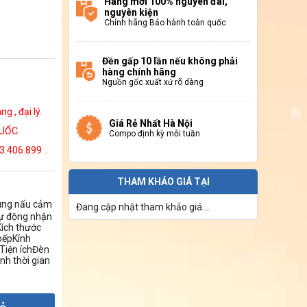
Hàng mới 100% nguyên đai,
nguyên kiện
Chính hãng Bảo hành toàn quốc
Đền gấp 10 lần nếu không phải
hàng chính hãng
Nguồn gốc xuất xứ rõ dàng
 , đại lý.
Giá Rẻ Nhất Hà Nội
UỐC.
Compo định kỳ mỗi tuần
3.406.899 ..
THAM KHẢO GIÁ TẠI
vùng nấu cảm
Đang cập nhật tham khảo giá....
tự động nhận
Kích thước
bếpKính
Tiện íchĐèn
nh thời gian