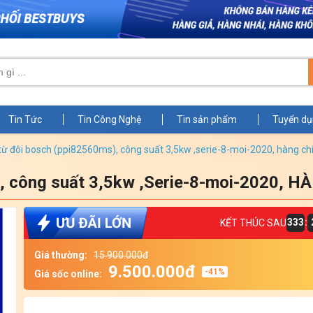
Tin Tức
Tin Công Nghệ
Tin sản phẩm
Tuyển d
2 từ đôi bosch (ppi82560ms), công suất 3,5kw ,serie-8-moi-2020, hàng c
), công suất 3,5kw ,Serie-8-moi-2020,
Zoom
333
:
KẾT THÚC SAU
Giá thường:
15.900.000đ
9.500.000đ
-41%
Giá sốc online: