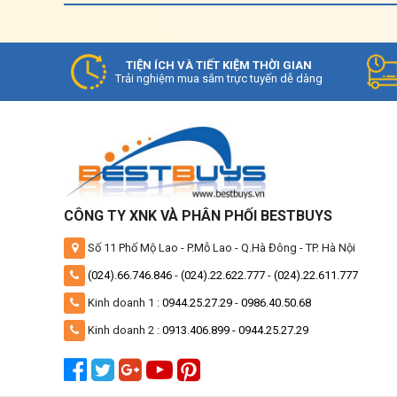
– Thêm công suất vượt trội: Tính năng P
tăng thêm công suất để đẩy nhanh quá trì
gấp 3 lần so với các loại bếp khác.
TIỆN ÍCH VÀ TIẾT KIỆM THỜI GIAN
Trải nghiệm mua sắm trực tuyến dễ dàng
CÔNG TY XNK VÀ PHÂN PHỐI BESTBUYS
Số 11 Phố Mộ Lao - P.Mỗ Lao - Q.Hà Đông - TP. Hà Nội
(024).66.746.846
-
(024).22.622.777
-
(024).22.611.777
Kinh doanh 1 :
0944.25.27.29
-
0986.40.50.68
Kinh doanh 2 :
0913.406.899 -
0944.25.27.29