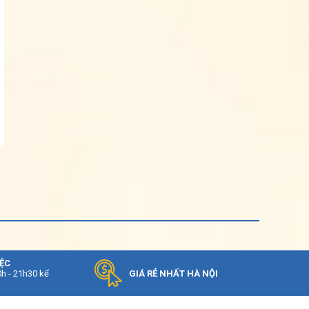
IỆC
0h - 21h30 kể
GIÁ RẺ NHẤT HÀ NỘI