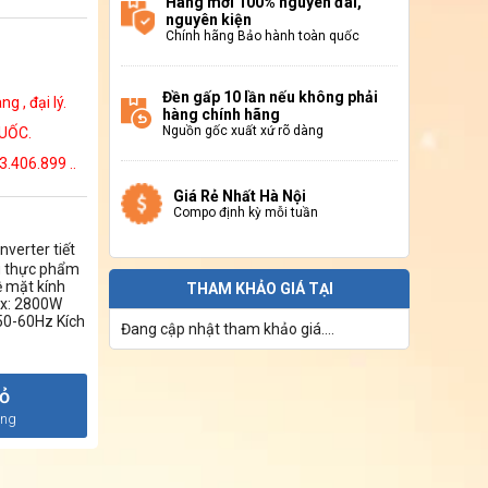
Hàng mới 100% nguyên đai,
nguyên kiện
Chính hãng Bảo hành toàn quốc
Đền gấp 10 lần nếu không phải
 , đại lý.
hàng chính hãng
Nguồn gốc xuất xứ rõ dàng
UỐC.
3.406.899 ..
Giá Rẻ Nhất Hà Nội
Compo định kỳ mỗi tuần
verter tiết
g thực phẩm
ệ mặt kính
THAM KHẢO GIÁ TẠI
ax: 2800W
50-60Hz Kích
Đang cập nhật tham khảo giá....
iỏ
àng