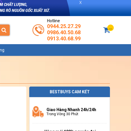
Hotline
0944.25.27.29
...
0986.40.50.68
0913.40.68.99
ụng
Zoom
BESTBUYS CAM KẾT
Zoom
Giao Hàng Nhanh 24h/24h
Trong Vòng 30 Phút