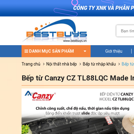
DANH MỤC SẢN PHẨM
Giới thiệu
trang chủ
nội thất nhà bếp
bếp từ nhập khẩu
bếp t
Bếp từ Canzy CZ TL88LQC Made In
Zoom