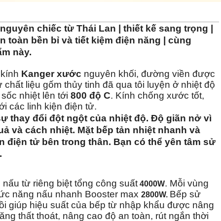
uyên chiếc từ Thái Lan | thiết kế sang trọng |
an toàn bền bỉ và tiết kiệm điện năng | cùng
ẩm này.
 kính
Kanger xước
nguyên khối, đường viền được
ừ chất liệu gốm thủy tinh đã qua tôi luyện ở nhiệt độ
 sốc nhiệt lên tới
800 độ C
. Kính chống xước tốt,
i các linh kiện điện tử.
 thay đổi đột ngột của nhiệt độ. Độ giãn nở vì
uả và cách nhiệt. Mặt bếp tản nhiệt nhanh và
n điện tử bên trong thân. Bạn có thể yên tâm sử
.
g nấu từ riêng biệt tổng công suất
. Mỗi vùng
4000W
hức năng nấu nhanh Booster max
Bếp sử
2800W.
i giúp hiệu suất của bếp từ nhập khẩu được nâng
ng thất thoát, nâng cao độ an toàn, rút ngắn thời