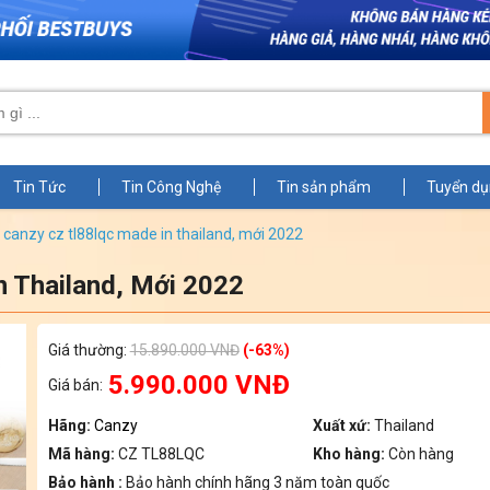
Tin Tức
Tin Công Nghệ
Tin sản phẩm
Tuyển d
ừ canzy cz tl88lqc made in thailand, mới 2022
 Thailand, Mới 2022
Zoom
Giá thường:
15.890.000 VNĐ
(-63%)
5.990.000 VNĐ
Giá bán:
Hãng:
Canzy
Xuất xứ:
Thailand
Mã hàng:
CZ TL88LQC
Kho hàng:
Còn hàng
Bảo hành :
Bảo hành chính hãng 3 năm toàn quốc