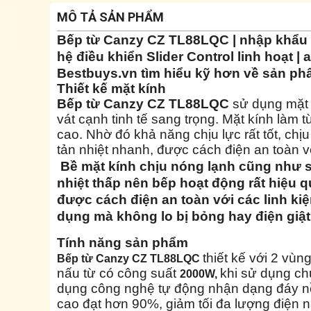
MÔ TẢ SẢN PHẨM
Bếp từ Canzy CZ TL88LQC | nhập khẩu ng
hệ điều khiển Slider Control linh hoạt | 
Bestbuys.vn tìm hiểu kỹ hơn về sản ph
Thiết kế mặt kính
Bếp từ Canzy CZ TL88LQC
sử dụng mặt
vát cạnh tinh tế sang trọng. Mặt kính làm t
cao. Nhờ đó khả năng chịu lực rất tốt, chịu
tản nhiệt nhanh, được cách điện an toàn vớ
Bề mặt kính chịu nóng lạnh cũng như sự
nhiệt thấp nên bếp hoạt động rất hiệu q
được cách điện an toàn với các linh kiệ
dụng mà không lo bị bỏng hay điện giật
Tính năng sản phẩm
thiết kế với 2 vùn
Bếp từ Canzy CZ TL88LQC
nấu từ có công suất
khi sử dụng c
2000W,
dụng công nghệ tự động nhận dạng đáy nồ
cao đạt hơn 90%, giảm tối đa lượng điện nă