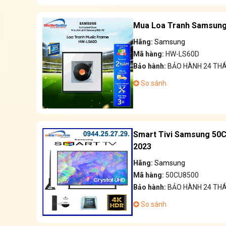
Mua Loa Tranh Samsung
Hãng:
Samsung
Mã hàng:
HW-LS60D
Bảo hành:
BẢO HÀNH 24 TH
So sánh
Smart Tivi Samsung 50C
2023
Hãng:
Samsung
Mã hàng:
50CU8500
Bảo hành:
BẢO HÀNH 24 TH
So sánh