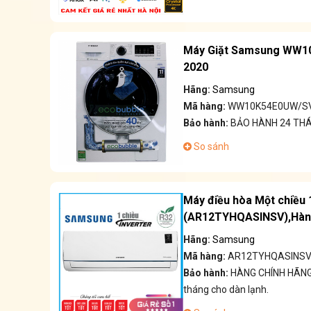
Máy Giặt Samsung WW10
2020
Hãng:
Samsung
Mã hàng:
WW10K54E0UW/S
Bảo hành:
BẢO HÀNH 24 TH
So sánh
Máy điều hòa Một chiều
(AR12TYHQASINSV),Hàng
Hãng:
Samsung
Mã hàng:
AR12TYHQASINS
Bảo hành:
HÀNG CHÍNH HÃNG 
tháng cho dàn lạnh.