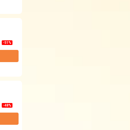
-51%
-48%