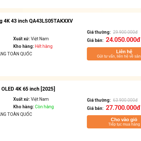
g 4K 43 inch QA43LS05TAKXXV
Giá thường:
29.900.000đ
24.050.000đ
Xuất xứ:
Việt Nam
Giá bán:
Kho hàng:
Hết hàng
Liên hệ
ÁNG TOÀN QUỐC
Gửi tư vấn, liên hệ về sả
OLED 4K 65 inch [2025]
Xuất xứ:
Việt Nam
Giá thường:
63.900.000đ
27.700.000đ
Kho hàng:
Còn hàng
Giá bán:
ÁNG TOÀN QUỐC
Cho vào giỏ
Tiếp tục mua hàng