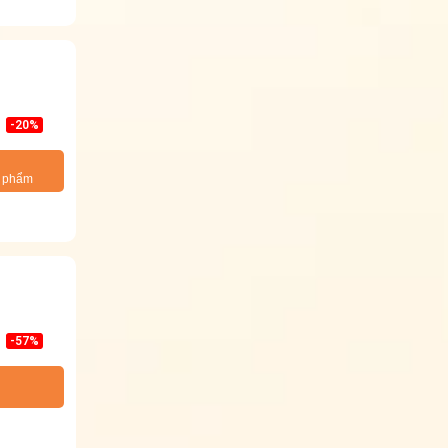
-20%
n phẩm
-57%