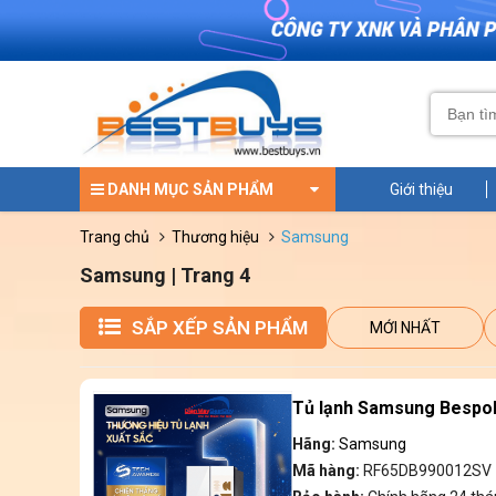
DANH MỤC SẢN PHẨM
Giới thiệu
trang chủ
thương hiệu
samsung
Samsung | Trang 4
SẮP XẾP SẢN PHẨM
MỚI NHẤT
Tủ lạnh Samsung Bespok
Hãng:
Samsung
Mã hàng:
RF65DB990012SV