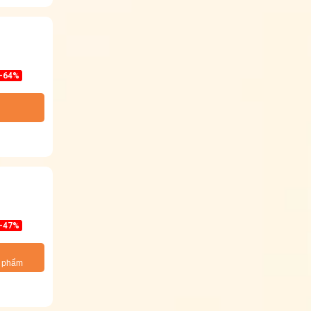
-64%
-47%
n phẩm