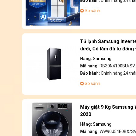
Bảo hành:
Chính hãng 24 thá
So sánh
Tủ lạnh Samsung Invert
dưới, Có làm đá tự độn
Hãng:
Samsung
Mã hàng:
RB30N4190BU/SV
Bảo hành:
Chính hãng 24 thá
So sánh
Máy giặt 9 Kg Samsung
2020
Hãng:
Samsung
Mã hàng:
WW90J54E0BX/S