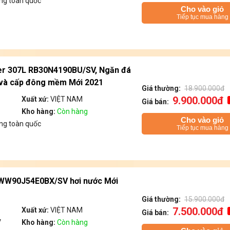
ng toàn quốc
Cho vào giỏ
Tiếp tục mua hàng
er 307L RB30N4190BU/SV, Ngăn đá
g và cấp đông mềm Mới 2021
Giá thường:
18.900.000đ
9.900.000đ
Xuất xứ:
VIỆT NAM
Giá bán:
Kho hàng:
Còn hàng
Cho vào giỏ
ng toàn quốc
Tiếp tục mua hàng
 WW90J54E0BX/SV hơi nước Mới
Giá thường:
15.900.000đ
7.500.000đ
Xuất xứ:
VIỆT NAM
Giá bán:
V
Kho hàng:
Còn hàng