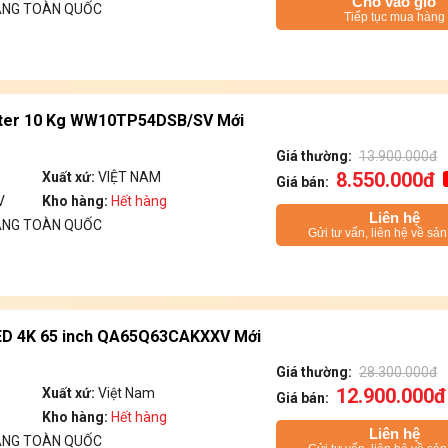
Cho vào giỏ
ÁNG TOÀN QUỐC
Tiếp tục mua hàng
rter 10 Kg WW10TP54DSB/SV Mới
Giá thường:
13.900.000đ
8.550.000đ
Xuất xứ:
VIỆT NAM
Giá bán:
V
Kho hàng:
Hết hàng
Liên hệ
ÁNG TOÀN QUỐC
Gửi tư vấn, liên hệ về sả
ED 4K 65 inch QA65Q63CAKXXV Mới
Giá thường:
28.300.000đ
12.900.000đ
Xuất xứ:
Việt Nam
Giá bán:
Kho hàng:
Hết hàng
Liên hệ
ÁNG TOÀN QUỐC