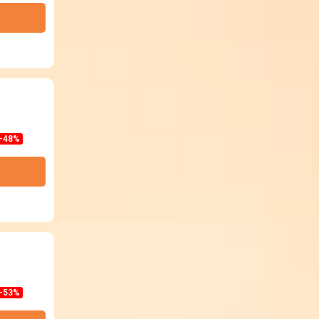
-48%
-53%