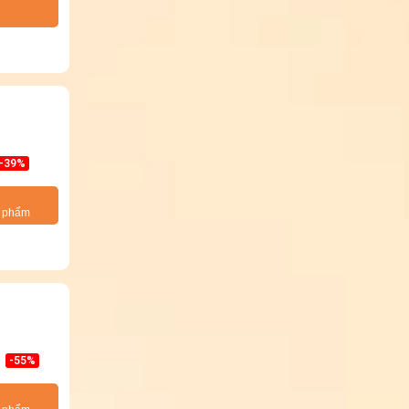
-39%
n phẩm
-55%