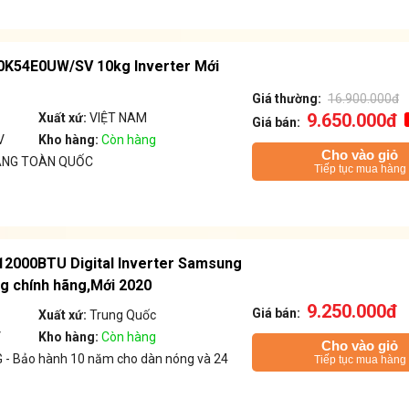
K54E0UW/SV 10kg Inverter Mới
Giá thường:
16.900.000đ
9.650.000đ
Xuất xứ:
VIỆT NAM
Giá bán:
V
Kho hàng:
Còn hàng
Cho vào giỏ
ÁNG TOÀN QUỐC
Tiếp tục mua hàng
 12000BTU Digital Inverter Samsung
 chính hãng,Mới 2020
9.250.000đ
Giá bán:
Xuất xứ:
Trung Quốc
V
Kho hàng:
Còn hàng
Cho vào giỏ
- Bảo hành 10 năm cho dàn nóng và 24
Tiếp tục mua hàng