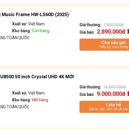
 Music Frame HW-LS60D (2025)
Xuất xứ:
Việt Nam
Giá thường:
7.900.000đ
2.890.000đ
Kho hàng:
Còn hàng
Giá bán:
ÁNG TOÀN QUỐC
Cho vào giỏ
Tiếp tục mua hàng
U8500 50 inch Crystal UHD 4K MỚI
Giá thường:
16.900.000đ
9.000.000đ
Xuất xứ:
Việt Nam
Giá bán:
Kho hàng:
Hết hàng
Liên hệ
ÁNG TOÀN QUỐC
Gửi tư vấn, liên hệ về sả