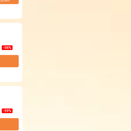
n phẩm
-56%
-59%