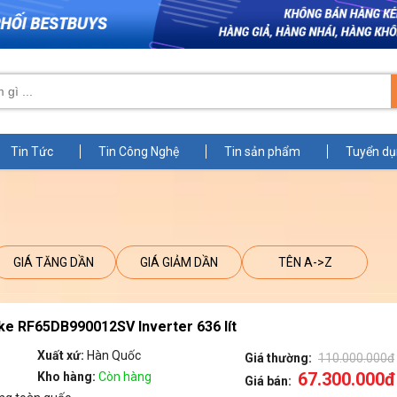
Tin Tức
Tin Công Nghệ
Tin sản phẩm
Tuyển d
GIÁ TĂNG DẦN
GIÁ GIẢM DẦN
TÊN A->Z
e RF65DB990012SV Inverter 636 lít
Xuất xứ:
Hàn Quốc
Giá thường:
110.000.000đ
67.300.000đ
Kho hàng:
Còn hàng
Giá bán: