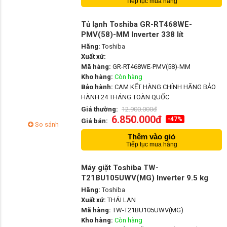
Tiếp tục mua hàng
Tủ lạnh Toshiba GR-RT468WE-
PMV(58)-MM Inverter 338 lít
Hãng:
Toshiba
Xuất xứ:
Mã hàng:
GR-RT468WE-PMV(58)-MM
Kho hàng:
Còn hàng
Bảo hành:
CAM KẾT HÀNG CHÍNH HÃNG BẢO
HÀNH 24 THÁNG TOÀN QUỐC
Giá thường:
12.900.000đ
6.850.000đ
-47%
Giá bán:
So sánh
Thêm vào giỏ
Tiếp tục mua hàng
Máy giặt Toshiba TW-
T21BU105UWV(MG) Inverter 9.5 kg
Hãng:
Toshiba
Xuất xứ:
THÁI LAN
Mã hàng:
TW-T21BU105UWV(MG)
Kho hàng:
Còn hàng