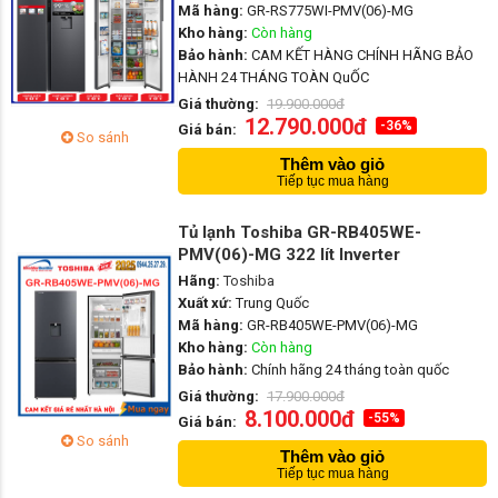
Mã hàng:
GR-RS775WI-PMV(06)-MG
Kho hàng:
Còn hàng
Bảo hành:
CAM KẾT HÀNG CHÍNH HÃNG BẢO
HÀNH 24 THÁNG TOÀN QuỐC
Giá thường:
19.900.000đ
12.790.000đ
-36%
Giá bán:
So sánh
Thêm vào giỏ
Tiếp tục mua hàng
Tủ lạnh Toshiba GR-RB405WE-
PMV(06)-MG 322 lít Inverter
Hãng:
Toshiba
Xuất xứ:
Trung Quốc
Mã hàng:
GR-RB405WE-PMV(06)-MG
Kho hàng:
Còn hàng
Bảo hành:
Chính hãng 24 tháng toàn quốc
Giá thường:
17.900.000đ
8.100.000đ
-55%
Giá bán:
So sánh
Thêm vào giỏ
Tiếp tục mua hàng