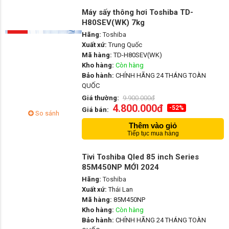
Máy sấy thông hơi Toshiba TD-
H80SEV(WK) 7kg
Hãng:
Toshiba
Xuất xứ:
Trung Quốc
Mã hàng:
TD-H80SEV(WK)
Kho hàng:
Còn hàng
Bảo hành:
CHÍNH HÃNG 24 THÁNG TOÀN
QUỐC
Giá thường:
9.900.000đ
4.800.000đ
-52%
Giá bán:
So sánh
Thêm vào giỏ
Tiếp tục mua hàng
Tivi Toshiba Qled 85 inch Series
85M450NP MỚI 2024
Hãng:
Toshiba
Xuất xứ:
Thái Lan
Mã hàng:
85M450NP
Kho hàng:
Còn hàng
Bảo hành:
CHÍNH HÃNG 24 THÁNG TOÀN