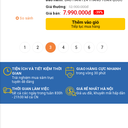
Giá thường:
12.900.000đ
7.990.000đ
-39%
Giá bán:
So sánh
Thêm vào giỏ
Tiếp tục mua hàng
1
2
3
4
5
6
7
TIỆN ÍCH VÀ TIẾT KIỆM THỜI
GIAO HÀNG CỰC NHANH
GIAN
trong vòng 30 phút
Trải nghiệm mua sắm trực
tuyến dễ dàng
THỜI GIAN LÀM VIỆC
GIÁ RẺ NHẤT HÀ NỘI
tất cả các ngày trong tuần 830h
Giá ưu đãi, khuyến mãi hấp dẫn
- 21h30 kể cả CN