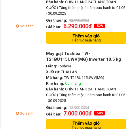
Bảo hành:
CHÍNH HÃNG 24 THÁNG TOÀN
QUỐC ( Tặng thêm một 1 năm bảo hành từ 01.06
- 30.09.2025
Giá thường:
12.900.000đ
6.290.000đ
So sánh
-52%
Giá bán:
Thêm vào giỏ
Tiếp tục mua hàng
Máy giặt Toshiba TW-
T21BU115UWV(MG) Inverter 10.5 kg
Hãng:
Toshiba
Xuất xứ:
THÁI LAN
Mã hàng:
TW-T21BU115UWV(MG)
Kho hàng:
Còn hàng
Bảo hành:
CHÍNH HÃNG 24 THÁNG TOÀN
QUỐC ( Tặng thêm một 1 năm bảo hành từ 01.06
- 30.09.2025
Giá thường:
13.900.000đ
7.000.000đ
So sánh
-50%
Giá bán:
Thêm vào giỏ
Tiếp tục mua hàng