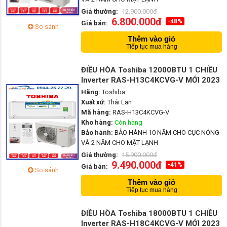
Giá thường:
12.900.000đ
6.800.000đ
-48%
Giá bán:
So sánh
Thêm vào giỏ
Tiếp tục mua hàng
ĐIỀU HÒA Toshiba 12000BTU 1 CHIỀU
Inverter RAS-H13C4KCVG-V MỚI 2023
Hãng:
Toshiba
Xuất xứ:
Thái Lan
Mã hàng:
RAS-H13C4KCVG-V
Kho hàng:
Còn hàng
Bảo hành:
BẢO HÀNH 10 NĂM CHO CỤC NÓNG
VÀ 2 NĂM CHO MẶT LẠNH
Giá thường:
15.900.000đ
9.490.000đ
-41%
Giá bán:
So sánh
Thêm vào giỏ
Tiếp tục mua hàng
ĐIỀU HÒA Toshiba 18000BTU 1 CHIỀU
Inverter RAS-H18C4KCVG-V MỚI 2023