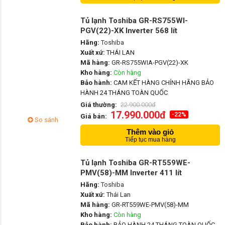
Tủ lạnh Toshiba GR-RS755WI-
PGV(22)-XK Inverter 568 lít
Hãng:
Toshiba
Xuất xứ:
THÁI LAN
Mã hàng:
GR-RS755WIA-PGV(22)-XK
Kho hàng:
Còn hàng
Bảo hành:
CAM KẾT HÀNG CHÍNH HÃNG BẢO
HÀNH 24 THÁNG TOÀN QUỐC
Giá thường:
22.900.000đ
17.990.000đ
-22%
Giá bán:
So sánh
Thêm vào giỏ
Tiếp tục mua hàng
Tủ lạnh Toshiba GR-RT559WE-
PMV(58)-MM Inverter 411 lít
Hãng:
Toshiba
Xuất xứ:
Thái Lan
Mã hàng:
GR-RT559WE-PMV(58)-MM
Kho hàng:
Còn hàng
Bảo hành:
BẢO HÀNH 24 THÁNG TOÀN QUỐC