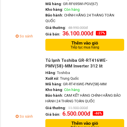
Mã hàng:
GR-RF695WI-PGV(67)
Kho hàng:
Còn hàng
Bảo hành:
CHÍNH HÃNG 24 THÁNG TOÀN
QUỐC
Giá thường:
48.990.000đ
36.100.000đ
-27%
Giá bán:
So sánh
Thêm vào giỏ
Tiếp tục mua hàng
Tủ lạnh Toshiba GR-RT416WE-
PMV(58)-MM Inverter 312 lít
Hãng:
Toshiba
Xuất xứ:
Trung Quốc
Mã hàng:
GR-RT416WE-PMV(58)-MM
Kho hàng:
Còn hàng
Bảo hành:
CAM KẾT HÀNG CHÍNH HÃNG BẢO
HÀNH 24 THÁNG TOÀN QUỐC
Giá thường:
11.900.000đ
6.500.000đ
-46%
Giá bán:
So sánh
Thêm vào giỏ