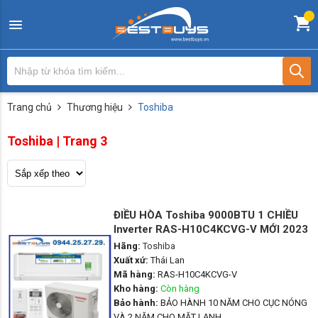
Trang chủ
Thương hiệu
Toshiba
Toshiba | Trang 3
ĐIỀU HÒA Toshiba 9000BTU 1 CHIỀU
Inverter RAS-H10C4KCVG-V MỚI 2023
Hãng:
Toshiba
Xuất xứ:
Thái Lan
Mã hàng:
RAS-H10C4KCVG-V
Kho hàng:
Còn hàng
Bảo hành:
BẢO HÀNH 10 NĂM CHO CỤC NÓNG
VÀ 2 NĂM CHO MẶT LẠNH