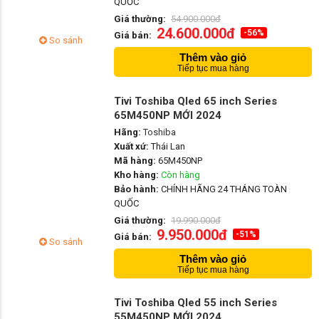
QUỐC
Giá thường:
54.900.000đ
24.600.000đ
-56%
Giá bán:
So sánh
Thêm vào giỏ
Tiếp tục mua hàng
Tivi Toshiba Qled 65 inch Series
65M450NP MỚI 2024
Hãng:
Toshiba
Xuất xứ:
Thái Lan
Mã hàng:
65M450NP
Kho hàng:
Còn hàng
Bảo hành:
CHÍNH HÃNG 24 THÁNG TOÀN
QUỐC
Giá thường:
19.990.000đ
9.950.000đ
-51%
Giá bán:
So sánh
Thêm vào giỏ
Tiếp tục mua hàng
Tivi Toshiba Qled 55 inch Series
55M450NP MỚI 2024