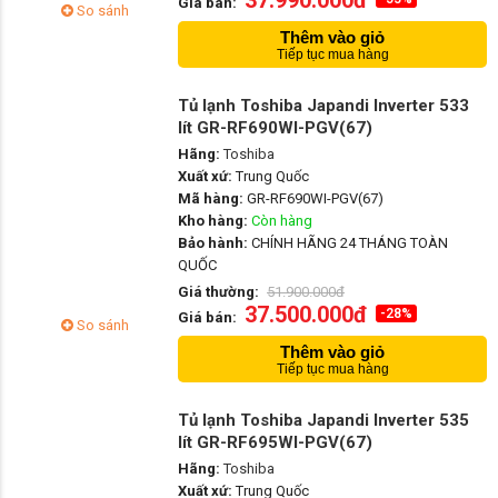
37.990.000đ
Giá bán:
So sánh
Thêm vào giỏ
Tiếp tục mua hàng
Tủ lạnh Toshiba Japandi Inverter 533
lít GR-RF690WI-PGV(67)
Hãng:
Toshiba
Xuất xứ:
Trung Quốc
Mã hàng:
GR-RF690WI-PGV(67)
Kho hàng:
Còn hàng
Bảo hành:
CHÍNH HÃNG 24 THÁNG TOÀN
QUỐC
Giá thường:
51.900.000đ
37.500.000đ
-28%
Giá bán:
So sánh
Thêm vào giỏ
Tiếp tục mua hàng
Tủ lạnh Toshiba Japandi Inverter 535
lít GR-RF695WI-PGV(67)
Hãng:
Toshiba
Xuất xứ:
Trung Quốc