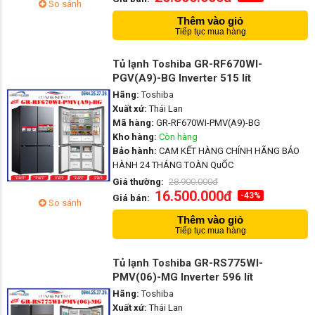
So sánh
Thêm vào giỏ
Tiếp tục mua hàng
Tủ lạnh Toshiba GR-RF670WI-
PGV(A9)-BG Inverter 515 lít
Hãng:
Toshiba
Xuất xứ:
Thái Lan
Mã hàng:
GR-RF670WI-PMV(A9)-BG
Kho hàng:
Còn hàng
Bảo hành:
CAM KẾT HÀNG CHÍNH HÃNG BẢO
HÀNH 24 THÁNG TOÀN QuỐC
Giá thường:
28.900.000đ
16.500.000đ
-43%
Giá bán:
So sánh
Thêm vào giỏ
Tiếp tục mua hàng
Tủ lạnh Toshiba GR-RS775WI-
PMV(06)-MG Inverter 596 lít
Hãng:
Toshiba
Xuất xứ:
Thái Lan