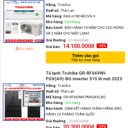
Hãng:
Toshiba
Xuất xứ:
Thái Lan
Mã hàng:
RAS-H18C4KCVG-V
Kho hàng:
Còn hàng
Bảo hành:
BẢO HÀNH 10 NĂM CHO CỤC NÓNG
VÀ 2 NĂM CHO MẶT LẠNH
Giá thường:
21.900.000đ
14.100.000đ
-36%
Giá bán:
So sánh
Thêm vào giỏ
Tiếp tục mua hàng
Tủ lạnh Toshiba GR-RF669WI-
PGV(A9)-BG Inverter 515 lít mới 2023
Hãng:
Toshiba
Xuất xứ:
Thái Lan
Mã hàng:
GR-RF669WI-PMV(A9)-BG
Kho hàng:
Còn hàng
Bảo hành:
CAM KẾT HÀNG CHÍNH HÃNG BẢO
HÀNH 24 THÁNG TOÀN QuỐC
Giá thường:
29.900.000đ
20.300.000đ
-33%
Giá bán: