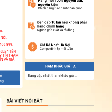
Hàng mới 100% nguyên đai,
nguyên kiện
Chính hãng Bảo hành toàn quốc
Đền gấp 10 lần nếu không phải
hàng chính hãng
Nguồn gốc xuất xứ rõ dàng
m.
NỘI.
.406.899.
Giá Rẻ Nhất Hà Nội
Compo định kỳ mỗi tuần
LE '' TÊN
Y TÍN THAM
ÍN VÀ GIÁ
THAM KHẢO GIÁ TẠI
iỏ
Đang cập nhật tham khảo giá....
àng
BÀI VIẾT NỔI BẬT