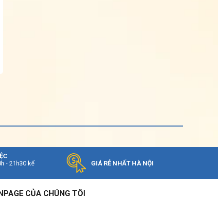
IỆC
0h - 21h30 kể
GIÁ RẺ NHẤT HÀ NỘI
NPAGE CỦA CHÚNG TÔI