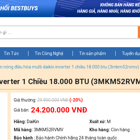
Tin Tức
Tin Công Nghệ
Tin sản phẩm
Tuyển d
àn nóng điều hòa multi daikin inverter 1 chiều 18.000 btu (3mkm52rvmv
Inverter 1 Chiều 18.000 BTU (3MKM52RV
Zoom
Giá thường:
29.900.000 VNĐ
(-20%)
24.200.000 VNĐ
Giá bán:
Hãng:
DaiKin
Xuất xứ:
M
Mã hàng:
3MKM52RVMV
Kho hàng:
Còn hàng
Bảo hành :
Bảo hành Chính hãng 24 tháng toàn quốc