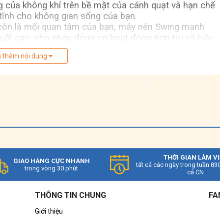
 của không khí trên bề mặt của cánh quạt và hạn chế
 tĩnh cho không gian sống của bạn.
còn là mối quan tâm của bạn, máy nén Swing mạnh
uất cao, cho phép động cơ hoạt động trơn tru và hiệu
 thêm nội dung
hất, tất cả các máy nén Super Multi NX đã được trang
áy nén.
THỜI GIAN LÀM V
GIAO HÀNG CỰC NHANH
tất cả các ngày trong tuần 83
trong vòng 30 phút
cả CN
THÔNG TIN CHUNG
FA
Giới thiệu