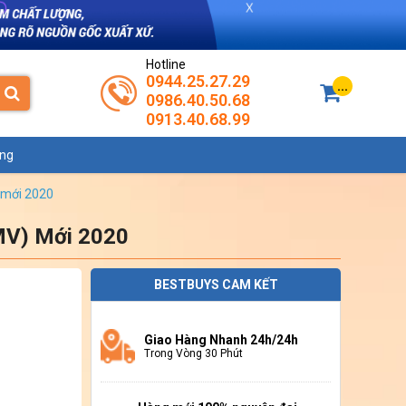
Hotline
0944.25.27.29
...
0986.40.50.68
0913.40.68.99
ụng
) mới 2020
MV) Mới 2020
BESTBUYS CAM KẾT
Giao Hàng Nhanh 24h/24h
Trong Vòng 30 Phút