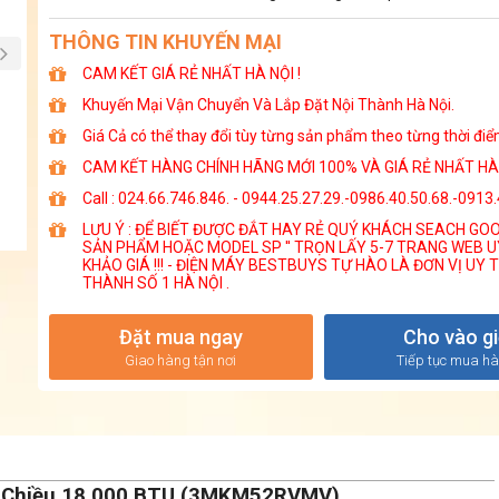
THÔNG TIN KHUYẾN MẠI
CAM KẾT GIÁ RẺ NHẤT HÀ NỘI !
Khuyến Mại Vận Chuyển Và Lắp Đặt Nội Thành Hà Nội.
Giá Cả có thể thay đổi tùy từng sản phẩm theo từng thời điể
CAM KẾT HÀNG CHÍNH HÃNG MỚI 100% VÀ GIÁ RẺ NHẤT HÀ 
Call : 024.66.746.846. - 0944.25.27.29.-0986.40.50.68.-0913
LƯU Ý : ĐỂ BIẾT ĐƯỢC ĐẮT HAY RẺ QUÝ KHÁCH SEACH GOOG
SẢN PHẨM HOẶC MODEL SP '' TRỌN LẤY 5-7 TRANG WEB U
KHẢO GIÁ !!! - ĐIỆN MÁY BESTBUYS TỰ HÀO LÀ ĐƠN VỊ UY T
THÀNH SỐ 1 HÀ NỘI .
Đặt mua ngay
Cho vào g
Giao hàng tận nơi
Tiếp tục mua h
r 1 Chiều 18.000 BTU (3MKM52RVMV)