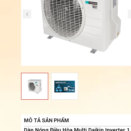
MÔ TẢ SẢN PHẨM
Dàn Nóng Điều Hòa Multi Daikin Inverte