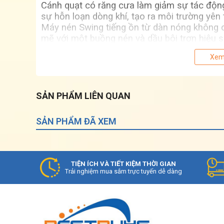
Cánh quạt có răng cưa làm giảm sự tác động
sự hỗn loạn dòng khí, tạo ra môi trường yên
Máy nén Swing tiếng ồn từ dàn nóng không 
mẽ với một buồng nén và dầu bôi trơn hiệu s
quả hơn.
Xem
Tiết kiệm năng lượng
Động cơ DC từ trở với công nghệ tiên tiến n
bị động cơ điện 1 chiều kiểu từ trở cho m
SẢN PHẨM LIÊN QUAN
SẢN PHẨM ĐÃ XEM
TIỆN ÍCH VÀ TIẾT KIỆM THỜI GIAN
Trải nghiệm mua sắm trực tuyến dễ dàng