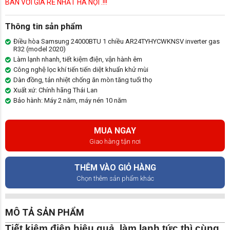
BÁN VỚI GIÁ RẺ NHẤT HÀ NỘI .!!!
Thông tin sản phẩm
Điều hòa Samsung 24000BTU 1 chiều AR24TYHYCWKNSV inverter gas
R32 (model 2020)
Làm lạnh nhanh, tiết kiệm điện, vận hành êm
Công nghệ lọc khí tiến tiến diệt khuẩn khử mùi
Dàn đồng, tản nhiệt chống ăn mòn tăng tuổi thọ
Xuất xứ: Chính hãng Thái Lan
Bảo hành: Máy 2 năm, máy nén 10 năm
MUA NGAY
Giao hàng tận nơi
THÊM VÀO GIỎ HÀNG
Chọn thêm sản phẩm khác
MÔ TẢ SẢN PHẨM
Tiết kiệm điện hiệu quả, làm lạnh tức thì cùng