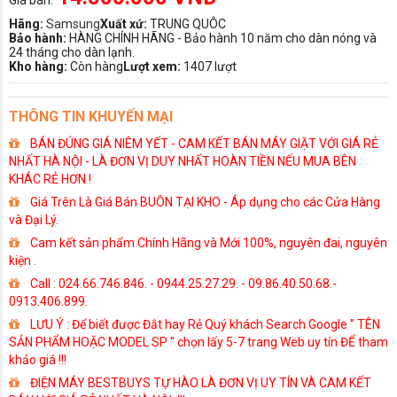
Hãng:
Samsung
Xuất xứ:
TRUNG QUÔC
Bảo hành:
HÀNG CHÍNH HÃNG - Bảo hành 10 năm cho dàn nóng và
24 tháng cho dàn lạnh.
Kho hàng:
Còn hàng
Lượt xem:
1407 lượt
THÔNG TIN KHUYẾN MẠI
BÁN ĐÚNG GIÁ NIÊM YẾT - CAM KẾT BÁN MÁY GIẶT VỚI GIÁ RẺ
NHẤT HÀ NỘI - LÀ ĐƠN VỊ DUY NHẤT HOÀN TIỀN NẾU MUA BÊN
KHÁC RẺ HƠN !
Giá Trên Là Giá Bán BUÔN TẠI KHO - Áp dụng cho các Cửa Hàng
và Đại Lý.
Cam kết sản phẩm Chính Hãng và Mới 100%, nguyên đai, nguyên
kiện .
Call : 024.66.746.846. - 0944.25.27.29. - 09.86.40.50.68.-
0913.406.899.
LƯU Ý : Để biết được Đắt hay Rẻ Quý khách Search Google '' TÊN
SẢN PHẨM HOẶC MODEL SP '' chọn lấy 5-7 trang Web uy tín ĐỂ tham
khảo giá !!!
ĐIỆN MÁY BESTBUYS TỰ HÀO LÀ ĐƠN VỊ UY TÍN VÀ CAM KẾT