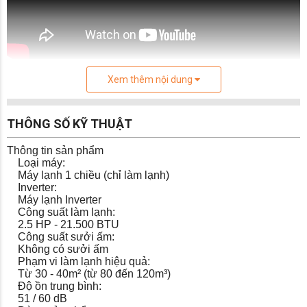
Xem thêm nội dung
Không gian thoáng đãng, khô ráo trong
những ngày ẩm ướt nhờ chế độ hút ẩm
Với chế độ hút ẩm, sức khỏe người dùng được
THÔNG SỐ KỸ THUẬT
bảo vệ tối ưu khi có khả năng hút bớt hơi ẩm từ
trong không khí, mang lại không gian thoáng
Thông tin sản phẩm
đãng, khô ráo cho căn phòng, thích hợp cho
Loại máy:
những đối tượng có sức khỏe nhạy cảm như trẻ
Máy lạnh 1 chiều (chỉ làm lạnh)
nhỏ và người lớn tuổi trong những ngày trời ẩm
Inverter:
Máy lạnh Inverter
ướt.
Công suất làm lạnh:
2.5 HP - 21.500 BTU
Công suất sưởi ấm:
Không có sưởi ấm
Phạm vi làm lạnh hiệu quả:
Từ 30 - 40m² (từ 80 đến 120m³)
Độ ồn trung bình:
51 / 60 dB