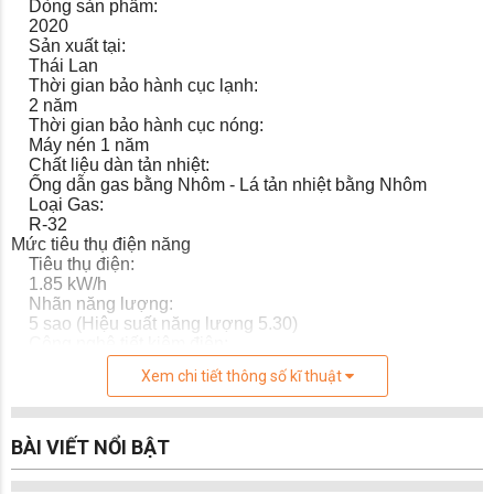
Dòng sản phẩm:
2020
Sản xuất tại:
Thái Lan
Thời gian bảo hành cục lạnh:
2 năm
Dễ dàng vệ sinh với lưới lọc bụi Easy Filter
Thời gian bảo hành cục nóng:
Ngoài được trang bị màn lọc kháng khuẩn
Máy nén 1 năm
Ag+, máy lạnh Samsung AR24TYHYCWKNSV
Chất liệu dàn tản nhiệt:
Ống dẫn gas bằng Nhôm - Lá tản nhiệt bằng Nhôm
còn sở hữu thêm lưới lọc Easy Filter với kiểu thiết
Loại Gas:
kế thân thiện, dễ dàng tháo lắp và vệ sinh một
R-32
cách nhanh chóng, để mang lại luồng khí tươi
Mức tiêu thụ điện năng
mát cho căn phòng.
Tiêu thụ điện:
1.85 kW/h
Nhãn năng lượng:
5 sao (Hiệu suất năng lượng 5.30)
Công nghệ tiết kiệm điện:
Digital Inverter
Eco
Xem chi tiết thông số kĩ thuật
Khả năng lọc không khí
Lọc bụi, kháng khuẩn, khử mùi:
Bộ lọc thô Easy Filter Màng lọc kháng khuẩn Ag+
Công nghệ làm lạnh
BÀI VIẾT NỔI BẬT
Chế độ gió:
Tuỳ chỉnh điều khiển lên xuống trái phải tự động