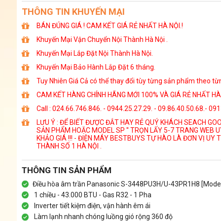
THÔNG TIN KHUYẾN MẠI
BÁN ĐÚNG GIÁ ! CAM KẾT GIÁ RẺ NHẤT HÀ NỘI.!
Khuyến Mại Vận Chuyển Nội Thành Hà Nội .
Khuyến Mại Lắp Đặt Nội Thành Hà Nội.
Khuyến Mại Bảo Hành Lắp Đặt 6 tháng.
Tuy Nhiên Giá Cả có thể thay đổi tùy từng sản phẩm theo từn
CAM KẾT HÀNG CHÍNH HÃNG MỚI 100% VÀ GIÁ RẺ NHẤT HÀ 
Call : 024.66.746.846. - 0944.25.27.29. - 09.86.40.50.68.- 09
LƯU Ý : ĐỂ BIẾT ĐƯỢC ĐẮT HAY RẺ QUÝ KHÁCH SEACH GOOG
SẢN PHẨM HOẶC MODEL SP '' TRỌN LẤY 5-7 TRANG WEB U
KHẢO GIÁ !!! - ĐIỆN MÁY BESTBUYS TỰ HÀO LÀ ĐƠN VỊ UY T
THÀNH SỐ 1 HÀ NỘI .
THÔNG TIN SẢN PHẨM
Điều hòa âm trần Panasonic S-3448PU3H/U-43PR1H8 [Model
1 chiều - 43.000 BTU - Gas R32 - 1 Pha
Inverter tiết kiệm điện, vận hành êm ái
Làm lạnh nhanh chóng luồng gió rộng 360 độ