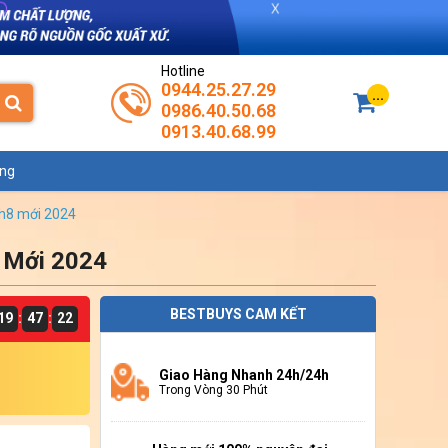
Hotline
0944.25.27.29
...
0986.40.50.68
0913.40.68.99
ụng
1h8 mới 2024
 Mới 2024
BESTBUYS CAM KẾT
19
47
22
:
:
Giao Hàng Nhanh 24h/24h
Trong Vòng 30 Phút