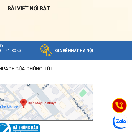
Chênh lệch
độ cao (tối
30 m
BÀI VIẾT NỔI BẬT
đa) (m)
Hiệu suất
năng lượng
5.8
CSPF
IỆC
Dàn Lạnh
0h - 21h30 kể
GIÁ RẺ NHẤT HÀ NỘI
Model dàn
S-3448PU3H
lạnh
NPAGE CỦA CHÚNG TÔI
Kích thước
dàn lạnh
319 x 840 x 840 mm
(mm)
Trọng
lượng dàn
24 Kg
lạnh (Kg)
Mặt Nạ