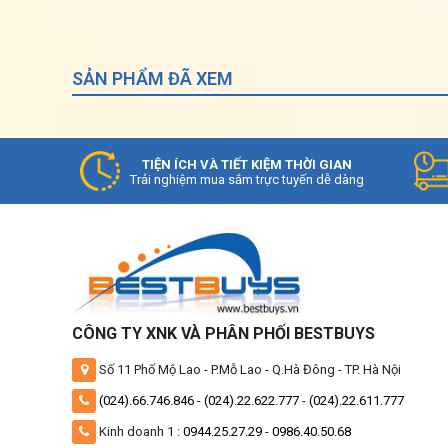
SẢN PHẨM ĐÃ XEM
TIỆN ÍCH VÀ TIẾT KIỆM THỜI GIAN
Trải nghiệm mua sắm trực tuyến dễ dàng
CÔNG TY XNK VÀ PHÂN PHỐI BESTBUYS
Số 11 Phố Mộ Lao - P.Mỗ Lao - Q.Hà Đông - TP. Hà Nội
Ưu Điểm Vượt Trội Của Điều Hòa Âm Trần
Thiết Kế Hiện Đại và Tiện Lợi
(024).66.746.846
-
(024).22.622.777
-
(024).22.611.777
Điều hòa âm trần Panasonic mới được thiết kế 
Kinh doanh 1 :
0944.25.27.29
-
0986.40.50.68
phòng, nhà hàng, đến khách sạn và các không gia