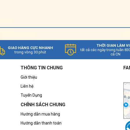
THỜI GIAN LÀM V
GIAO HÀNG CỰC NHANH
tất cả các ngày trong tuần 83
trong vòng 30 phút
cả CN
THÔNG TIN CHUNG
FA
Giới thiệu
Liên hệ
Tuyển Dụng
CHÍNH SÁCH CHUNG
 Panasonic 43.000 Inverter S-3448PU3H/U-43PR1H8
Hướng dẫn mua hàng
để phù hợp với nhiều không gian khác nhau, từ văn
Hướng dẫn thanh toán
n lớn khác. Đặc biệt, thiết kế âm trần giúp tiết kiệm