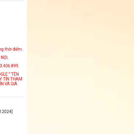
g thời điểm.
NỘI.
13.406.899.
LE '' TÊN
Y TÍN THAM
ÍN VÀ GIÁ
 2024]