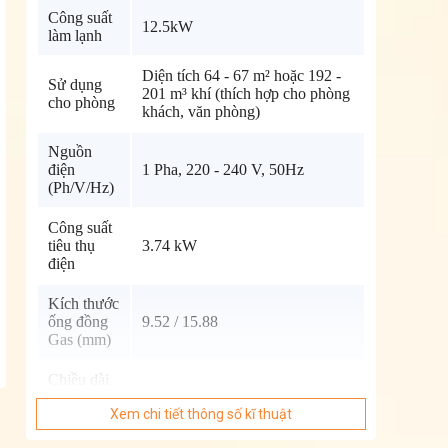
Công suất
12.5kW
làm lạnh
Diện tích 64 - 67 m² hoặc 192 -
Sử dụng
201 m³ khí (thích hợp cho phòng
cho phòng
khách, văn phòng)
Nguồn
điện
1 Pha, 220 - 240 V, 50Hz
(Ph/V/Hz)
Công suất
tiêu thụ
3.74 kW
điện
Kích thước
ống đồng
9.52 / 15.88
Gas (mm)
Chiều dài
ống gas tối
50 m
Xem chi tiết thông số kĩ thuật
đa (m)