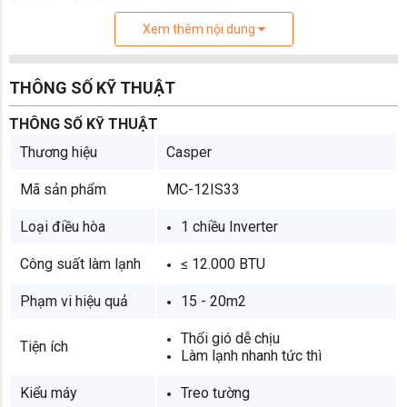
Công nghệ Inverter tiên tiến
Điều hòa Casper 1 chiều Inverter 12000BTU MC-
Xem thêm nội dung
12IS33 sở hữu công nghệ inverter i-Saving mang lại
những ưu điểm vượt trội cho người dùng như: Tiết
kiệm điện năng, vận hành êm ái, tăng tuổi thọ cho
THÔNG SỐ KỸ THUẬT
máy nén, tạo cảm giác dễ chịu khi sử dụng...
THÔNG SỐ KỸ THUẬT
Thương hiệu
Casper
Mã sản phẩm
MC-12IS33
Loại điều hòa
1 chiều Inverter
Công suất làm lạnh
≤ 12.000 BTU
Phạm vi hiệu quả
15 - 20m2
Thổi gió dễ chịu
Tiện ích
Ngoài ra, với công nghệ i-Saving này sẽ giúp điều
Làm lạnh nhanh tức thì
hòa Casper giá rẻ giảm điện năng tiêu thụ xuống
Kiểu máy
Treo tường
còn 0.3W khi nhiệt độ phòng đạt tới nhiệt độ cài đặt