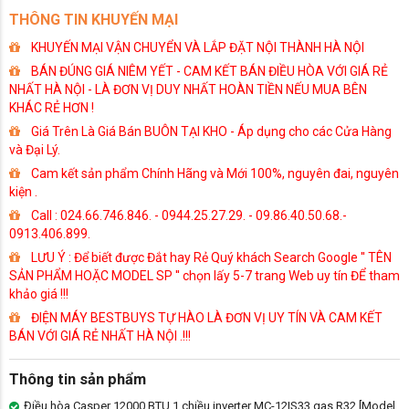
THÔNG TIN KHUYẾN MẠI
KHUYẾN MẠI VẬN CHUYỂN VÀ LẮP ĐẶT NỘI THÀNH HÀ NỘI
BÁN ĐÚNG GIÁ NIÊM YẾT - CAM KẾT BÁN ĐIỀU HÒA VỚI GIÁ RẺ
NHẤT HÀ NỘI - LÀ ĐƠN VỊ DUY NHẤT HOÀN TIỀN NẾU MUA BÊN
KHÁC RẺ HƠN !
Giá Trên Là Giá Bán BUÔN TẠI KHO - Áp dụng cho các Cửa Hàng
và Đại Lý.
Cam kết sản phẩm Chính Hãng và Mới 100%, nguyên đai, nguyên
kiện .
Call : 024.66.746.846. - 0944.25.27.29. - 09.86.40.50.68.-
0913.406.899.
LƯU Ý : Để biết được Đắt hay Rẻ Quý khách Search Google '' TÊN
SẢN PHẨM HOẶC MODEL SP '' chọn lấy 5-7 trang Web uy tín ĐỂ tham
khảo giá !!!
ĐIỆN MÁY BESTBUYS TỰ HÀO LÀ ĐƠN VỊ UY TÍN VÀ CAM KẾT
BÁN VỚI GIÁ RẺ NHẤT HÀ NỘI .!!!
Thông tin sản phẩm
Điều hòa Casper 12000 BTU 1 chiều inverter MC-12IS33 gas R32 [Model