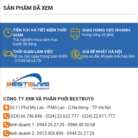
SẢN PHẨM ĐÃ XEM
TIỆN ÍCH VÀ TIẾT KIỆM THỜI
GIAO HÀNG CỰC NHANH
GIAN
trong vòng 30 phút
Môi chất lạnh R32
Trải nghiệm mua sắm trực
R32 là môi chất lạnh mới mà các thương hiệu điều
tuyến dễ dàng
hòa lớn như Đaikin, Panasonic, LG, Samsung... sử
THỜI GIAN LÀM VIỆC
GIÁ RẺ NHẤT HÀ NỘI
dụng cho các sản phẩm của mình. Với môi chất mới
tất cả các ngày trong tuần 830h
Giá ưu đãi, khuyến mãi hấp dẫn
- 21h30 kể cả CN
R32 này giúp máy tăng hiệu suất làm lạnh, thân
thiện với môi trường giảm khí thải.
CÔNG TY XNK VÀ PHÂN PHỐI BESTBUYS
Số 11 Phố Mộ Lao - P.Mỗ Lao - Q.Hà Đông - TP. Hà Nội
(024).66.746.846
-
(024).22.622.777
-
(024).22.611.777
Kinh doanh 1 :
0944.25.27.29
-
0986.40.50.68
Kinh doanh 2 :
0913.406.899
-
0944.25.27.29