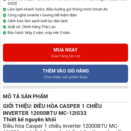
2022]
Làm lạnh nhanh Turbo, điều hướng gió thông minh Smart Air
Công nghệ inverter i-Saving tiết kiệm điện
Cảnh báo làm sạch lưới lọc dàn lạnh
Xuất xứ: Chính hãng Thái Lan
Bảo hành: Máy 3 năm, máy nén 5 năm
MUA NGAY
Giao hàng tận nơi
THÊM VÀO GIỎ HÀNG
Chọn thêm sản phẩm khác
MÔ TẢ SẢN PHẨM
GIỚI THIỆU: ĐIỀU HÒA CASPER 1 CHIỀU
INVERTER 12000BTU MC-12IS33
Thiết kế nguyên khối
Điều hòa Casper 1 chiều Inverter 12000BTU MC-