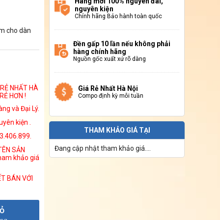
Hàng mới 100% nguyên đai,
nguyên kiện
Chính hãng Bảo hành toàn quốc
ăm cho dàn
Đền gấp 10 lần nếu không phải
hàng chính hãng
Nguồn gốc xuất xứ rõ dàng
 RẺ NHẤT HÀ
Giá Rẻ Nhất Hà Nội
RẺ HƠN !
Compo định kỳ mỗi tuần
ng và Đại Lý.
yên kiện .
THAM KHẢO GIÁ TẠI
13.406.899.
Đang cập nhật tham khảo giá....
 TÊN SẢN
ham khảo giá
ẾT BÁN VỚI
iỏ