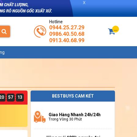
Hotline
0944.25.27.29
...
0986.40.50.68
0913.40.68.99
ụng
BESTBUYS CAM KẾT
20
57
12
:
:
Giao Hàng Nhanh 24h/24h
Trong Vòng 30 Phút