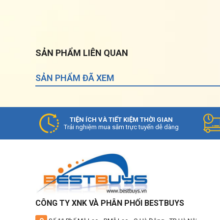
SẢN PHẨM LIÊN QUAN
SẢN PHẨM ĐÃ XEM
TIỆN ÍCH VÀ TIẾT KIỆM THỜI GIAN
Trải nghiệm mua sắm trực tuyến dễ dàng
CÔNG TY XNK VÀ PHÂN PHỐI BESTBUYS