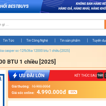
Tin Tức
Tin Công Nghệ
Tin sản phẩm
Tuyển d
 hòa casper sc-12fb36a 12000 btu 1 chiều [2025]
0 BTU 1 chiều [2025]
160
:
KẾT THÚC SAU
Giá thường:
10.900.000đ
4.990.000đ
-55%
Giá sốc online: