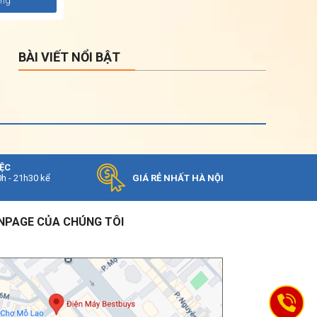
àng
BÀI VIẾT NỔI BẬT
IỆC
0h - 21h30 kể
GIÁ RẺ NHẤT HÀ NỘI
NPAGE CỦA CHÚNG TÔI