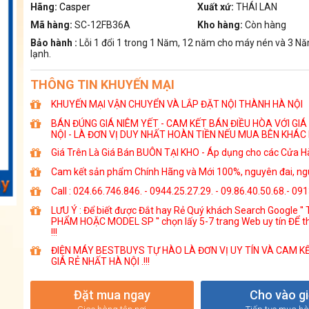
Hãng:
Casper
Xuất xứ:
THÁI LAN
Mã hàng:
SC-12FB36A
Kho hàng:
Còn hàng
Bảo hành :
Lỗi 1 đổi 1 trong 1 Năm, 12 năm cho máy nén và 3 N
lạnh.
THÔNG TIN KHUYẾN MẠI
KHUYẾN MẠI VẬN CHUYỂN VÀ LẮP ĐẶT NỘI THÀNH HÀ NỘI
BÁN ĐÚNG GIÁ NIÊM YẾT - CAM KẾT BÁN ĐIỀU HÒA VỚI GIÁ
NỘI - LÀ ĐƠN VỊ DUY NHẤT HOÀN TIỀN NẾU MUA BÊN KHÁC 
Giá Trên Là Giá Bán BUÔN TẠI KHO - Áp dụng cho các Cửa Hà
Cam kết sản phẩm Chính Hãng và Mới 100%, nguyên đai, ngu
Call : 024.66.746.846. - 0944.25.27.29. - 09.86.40.50.68.- 09
LƯU Ý : Để biết được Đắt hay Rẻ Quý khách Search Google ''
PHẨM HOẶC MODEL SP '' chọn lấy 5-7 trang Web uy tín ĐỂ t
!!!
ĐIỆN MÁY BESTBUYS TỰ HÀO LÀ ĐƠN VỊ UY TÍN VÀ CAM K
GIÁ RẺ NHẤT HÀ NỘI .!!!
Đặt mua ngay
Cho vào g