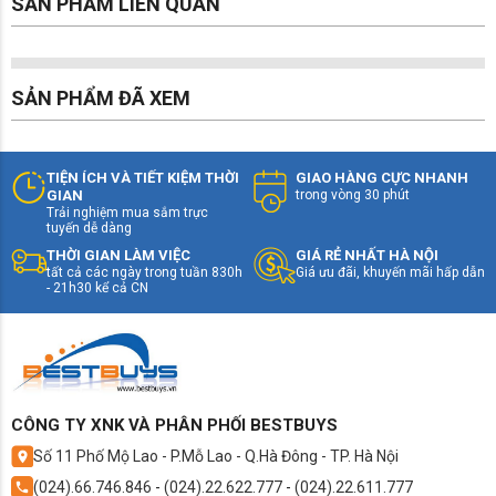
SẢN PHẨM LIÊN QUAN
Điều hòa Dàn lạnh LG AMNQ12GSJA0 là loại
điều
hòa 1 chiều lạnh
, không có chiều sưởi. Đây là tính
năng cơ bản của tất cả các loại điều hòa được kinh
SẢN PHẨM ĐÃ XEM
doanh trên thị trường. Loại 1 chiều lạnh cũng là lựa
chọn của khoảng 90% khách hàng khi quyết định
mua điều hòa. Ưu thế là giá rẻ hơn khá nhiều so với
TIỆN ÍCH VÀ TIẾT KIỆM THỜI
GIAO HÀNG CỰC NHANH
loại điều hòa 2 chiều.
GIAN
trong vòng 30 phút
Công suất 12000Btu (diện tích dưới 20m²)
Trải nghiệm mua sắm trực
tuyến dễ dàng
THỜI GIAN LÀM VIỆC
GIÁ RẺ NHẤT HÀ NỘI
tất cả các ngày trong tuần 830h
Giá ưu đãi, khuyến mãi hấp dẫn
- 21h30 kể cả CN
Với công suất lạnh 12000Btu (1.5 HP), tối ưu trong
diện tích từ 15 - 20m², điều hòa 12000BTU
Dàn lạnh
LG AMNQ12GSJA0
rất phù hợp lắp đặt trong không
gian như phòng khách, phòng làm việc hoặc phòng
CÔNG TY XNK VÀ PHÂN PHỐI BESTBUYS
ngủ lớn. Nếu phòng có diện tích lớn hơn hoặc có
Số 11 Phố Mộ Lao - P.Mỗ Lao - Q.Hà Đông - TP. Hà Nội
khả năng thất thoát nhiệt, bạn có thể cân nhắc lựa
(024).66.746.846
-
(024).22.622.777
-
(024).22.611.777
chọn công suất lớn hơn.