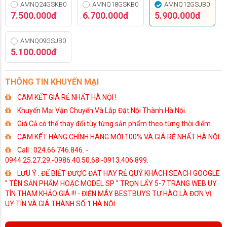
AMNQ24GSKB0
AMNQ18GSKB0
AMNQ12GSJB0
7.500.000đ
6.700.000đ
5.900.000đ
AMNQ09GSJB0
5.100.000đ
THÔNG TIN KHUYẾN MẠI
CAM KẾT GIÁ RẺ NHẤT HÀ NỘI !
Khuyến Mại Vận Chuyển Và Lắp Đặt Nội Thành Hà Nội.
Giá Cả có thể thay đổi tùy từng sản phẩm theo từng thời điểm.
CAM KẾT HÀNG CHÍNH HÃNG MỚI 100% VÀ GIÁ RẺ NHẤT HÀ NỘI.
Call : 024.66.746.846. -
0944.25.27.29.-0986.40.50.68.-0913.406.899.
LƯU Ý : ĐỂ BIẾT ĐƯỢC ĐẮT HAY RẺ QUÝ KHÁCH SEACH GOOGLE
'' TÊN SẢN PHẨM HOẶC MODEL SP '' TRỌN LẤY 5-7 TRANG WEB UY
TÍN THAM KHẢO GIÁ !!! - ĐIỆN MÁY BESTBUYS TỰ HÀO LÀ ĐƠN VỊ
UY TÍN VÀ GIÁ THÀNH SỐ 1 HÀ NỘI .