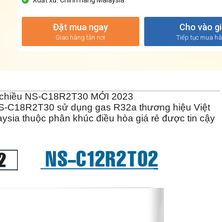
Đặt mua ngay
Cho vào g
Giao hàng tận nơi
Tiếp tục mua h
 chiều
NS-C18R2T30
MỚI 2023
S-C18R2T30
sử dụng gas R32a thương hiệu Việt
sia thuộc phân khúc điều hòa giá rẻ được tin cậy