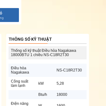
iỏ
àng
THÔNG SỐ KỸ THUẬT
Thống số kỹ thuật Điều hòa Nagakawa
18000BTU 1 chiều NS-C18R2T30
Điều hòa
NS-C18R2T30
Nagakawa
Công suất
kW
5,28
làm lạnh
Btu/h
18000
Điện năng
W
1600