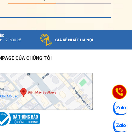
mm
920 x 306 x 195
(RxCxS)
Khối lượng
kg
10
DÀN NÓNG
IỆC
Độ ồn
dB(A)
55
0h - 21h30 kể
GIÁ RẺ NHẤT HÀ NỘI
Kích thước
mm
853 x 602 x 349
(RxCxS)
NPAGE CỦA CHÚNG TÔI
Khối lượng
kg
29
Môi chất
lạnh/ Lượng
kg
R32/0.52
nạp gas
Đường kính
ống dẫn
mm
Φ6.35 / Φ12.7
lỏng/ gas
Chiều dài
ống tiêu
m
5/15
chuẩn/ tối đa