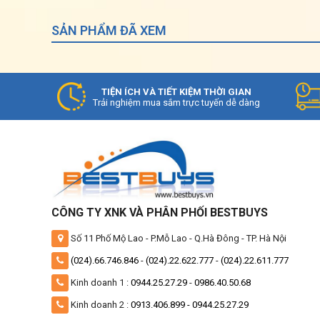
SẢN PHẨM ĐÃ XEM
TIỆN ÍCH VÀ TIẾT KIỆM THỜI GIAN
Trải nghiệm mua sắm trực tuyến dễ dàng
CÔNG TY XNK VÀ PHÂN PHỐI BESTBUYS
Số 11 Phố Mộ Lao - P.Mỗ Lao - Q.Hà Đông - TP. Hà Nội
(024).66.746.846
-
(024).22.622.777
-
(024).22.611.777
Kinh doanh 1 :
0944.25.27.29
-
0986.40.50.68
Kinh doanh 2 :
0913.406.899 -
0944.25.27.29
Nhưng: Điều hòa Nagakawa 18000BTU
N