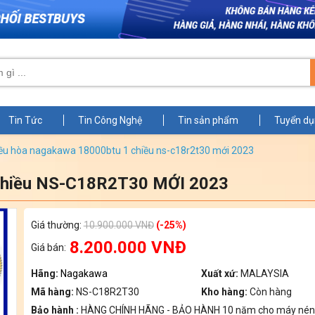
Tin Tức
Tin Công Nghệ
Tin sản phẩm
Tuyển d
điều hòa nagakawa 18000btu 1 chiều ns-c18r2t30 mới 2023
chiều NS-C18R2T30 MỚI 2023
Zoom
Giá thường:
10.900.000 VNĐ
(-25%)
8.200.000 VNĐ
Giá bán:
Hãng:
Nagakawa
Xuất xứ:
MALAYSIA
Mã hàng:
NS-C18R2T30
Kho hàng:
Còn hàng
Bảo hành :
HÀNG CHÍNH HÃNG - BẢO HÀNH 10 năm cho máy nén 