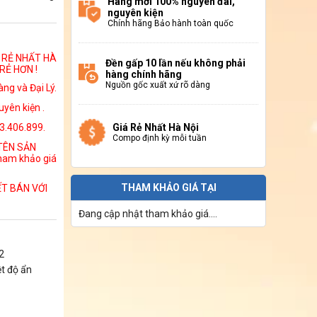
Hàng mới 100% nguyên đai,
nguyên kiện
Chính hãng Bảo hành toàn quốc
Á RẺ NHẤT HÀ
Đền gấp 10 lần nếu không phải
RẺ HƠN !
hàng chính hãng
Nguồn gốc xuất xứ rõ dàng
ng và Đại Lý.
yên kiện .
13.406.899.
Giá Rẻ Nhất Hà Nội
Compo định kỳ mỗi tuần
 TÊN SẢN
ham khảo giá
THAM KHẢO GIÁ TẠI
ẾT BÁN VỚI
Đang cập nhật tham khảo giá....
2
ệt độ ẩn