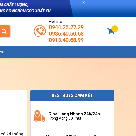
Hotline
0944.25.27.29
...
0986.40.50.68
0913.40.68.99
ụng
BESTBUYS CAM KẾT
Giao Hàng Nhanh 24h/24h
Trong Vòng 30 Phút
và 24 tháng