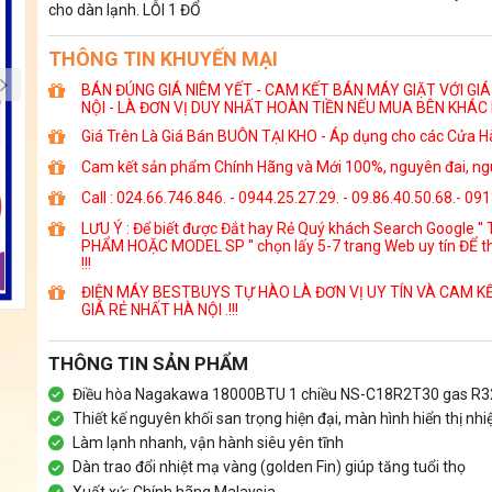
cho dàn lạnh. LỖI 1 ĐỔ
THÔNG TIN KHUYẾN MẠI
BÁN ĐÚNG GIÁ NIÊM YẾT - CAM KẾT BÁN MÁY GIẶT VỚI GI
NỘI - LÀ ĐƠN VỊ DUY NHẤT HOÀN TIỀN NẾU MUA BÊN KHÁC 
Giá Trên Là Giá Bán BUÔN TẠI KHO - Áp dụng cho các Cửa Hà
Cam kết sản phẩm Chính Hãng và Mới 100%, nguyên đai, ngu
Call : 024.66.746.846. - 0944.25.27.29. - 09.86.40.50.68.- 09
LƯU Ý : Để biết được Đắt hay Rẻ Quý khách Search Google ''
PHẨM HOẶC MODEL SP '' chọn lấy 5-7 trang Web uy tín ĐỂ t
!!!
ĐIỆN MÁY BESTBUYS TỰ HÀO LÀ ĐƠN VỊ UY TÍN VÀ CAM K
GIÁ RẺ NHẤT HÀ NỘI .!!!
THÔNG TIN SẢN PHẨM
Điều hòa Nagakawa 18000BTU 1 chiều NS-C18R2T30 gas R3
Thiết kế nguyên khối san trọng hiện đại, màn hình hiển thị nhi
Làm lạnh nhanh, vận hành siêu yên tĩnh
Dàn trao đổi nhiệt mạ vàng (golden Fin) giúp tăng tuổi thọ
Xuất xứ: Chính hãng Malaysia