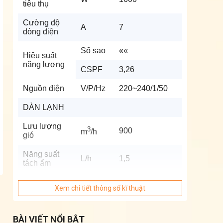
tiêu thụ
Cường độ
A
7
dòng điện
Số sao
««
Hiệu suất
năng lượng
CSPF
3,26
Nguồn điện
V/P/Hz
220~240/1/50
DÀN LẠNH
Lưu lượng
3
900
m
/h
gió
Năng suất
L/h
1,5
tách ẩm
Độ ồn
Xem chi tiết thông số kĩ thuật
Cao/Trung
dB(A)
42/37/33
bình/Thấp
BÀI VIẾT NỔI BẬT
Kích thước