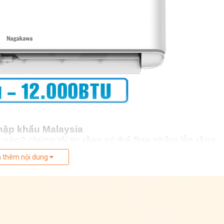
hập khẩu Malaysia
nào? chúng tôi tin rằng có thể Bạn nhầm lẫn rằng
 thêm nội dung
a thương hiệu của Tập Đoàn Nagakawa Việt Nam
t đến với rất nhiều dòng sản phẩm khác nhau: Điều
ã khẳng định được uy tín về độ tin cậy của chất