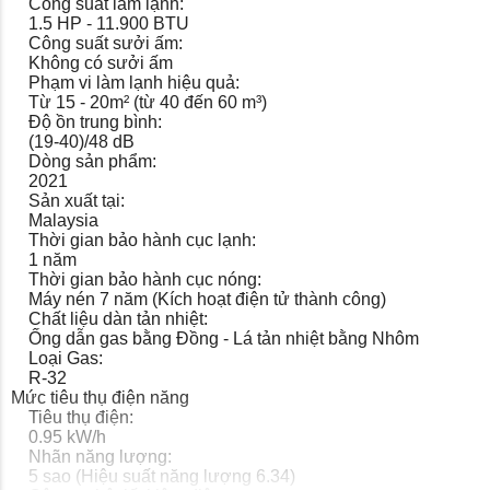
Công suất làm lạnh:
để đánh giá trong không gian sống không được
1.5 HP - 11.900 BTU
kiểm soát.
Công suất sưởi ấm:
Dưới đây là kết quả kiểm nghiệm và giấy
Không có sưởi ấm
chứng nhận công nghệ Nanoe™️ X có khả
Phạm vi làm lạnh hiệu quả:
Từ 15 - 20m² (từ 40 đến 60 m³)
năng ức chế vi-rút Corona trong điều kiện
Độ ồn trung bình:
phòng thí nghiệm.
(19-40)/48 dB
Dòng sản phẩm:
2021
Sản xuất tại:
Malaysia
Thời gian bảo hành cục lạnh:
1 năm
Thời gian bảo hành cục nóng:
Máy nén 7 năm (Kích hoạt điện tử thành công)
Chất liệu dàn tản nhiệt:
Ống dẫn gas bằng Đồng - Lá tản nhiệt bằng Nhôm
Loại Gas:
R-32
Mức tiêu thụ điện năng
Tiêu thụ điện:
0.95 kW/h
Nhãn năng lượng:
5 sao (Hiệu suất năng lượng 6.34)