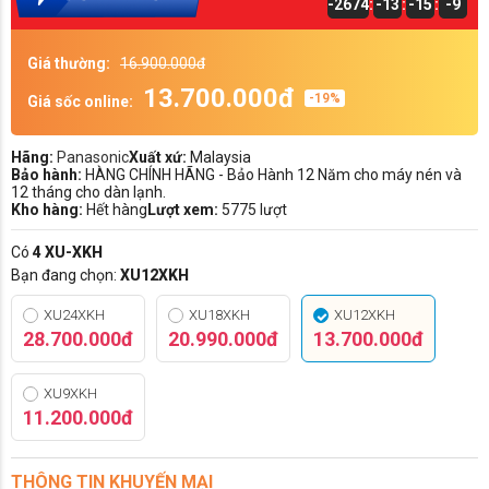
-2674
:
-13
:
-15
:
-9
Giá thường:
16.900.000đ
13.700.000đ
-19%
Giá sốc online:
Hãng:
Panasonic
Xuất xứ:
Malaysia
Bảo hành:
HÀNG CHÍNH HÃNG - Bảo Hành 12 Năm cho máy nén và
12 tháng cho dàn lạnh.
Kho hàng:
Hết hàng
Lượt xem:
5775 lượt
Có
4 XU-XKH
Bạn đang chọn:
XU12XKH
XU24XKH
XU18XKH
XU12XKH
28.700.000đ
20.990.000đ
13.700.000đ
XU9XKH
11.200.000đ
THÔNG TIN KHUYẾN MẠI