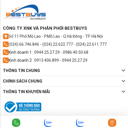
Tối đa 20 m
Chiều cao lắp đặt tối đa giữa cục nóng-lạnh:
15m
Dòng điện vào:
Dàn lạnh
Kích thước ống đồng:
CÔNG TY XNK VÀ PHÂN PHỐI BESTBUYS
6/10
Số 11 Phố Mộ Lao - P.Mỗ Lao - Q.Hà Đông - TP. Hà Nội
Số lượng kết nối dàn lạnh tối đa:
1
(024).66.746.846
-
(024).22.622.777
-
(024).22.611.777
Kinh doanh 1 :
0944.25.27.29
-
0986.40.50.68
Kinh doanh 2 :
0913.406.899
-
0944.25.27.29
* Hình ảnh chỉ mang tính chất minh họa
THÔNG TIN CHUNG
Giữ độ ẩm ở mức dưới 60% với chức năng
CHÍNH SÁCH CHUNG
khử ẩm
Dòng máy lạnh Panasonic này đã được trang bị
THÔNG TIN KHUYẾN MÃI
chức năng khử ẩm giúp theo dõi và điều chỉnh độ
ẩm trong phòng xuống dưới
60%
, tạo ra môi
trường lý tưởng, thoải mái để sinh hoạt, làm việc,
nghỉ ngơi cũng như ngăn chặn sự phát triển của
vi khuẩn.