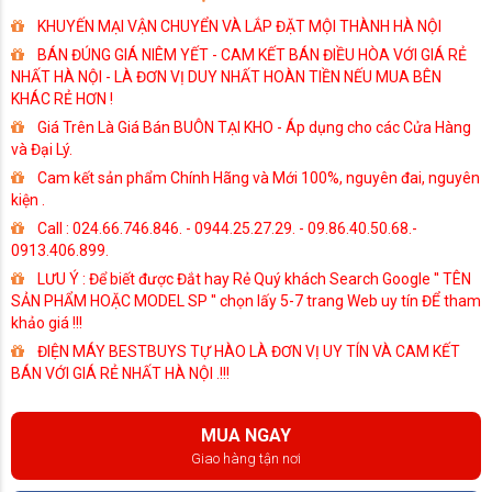
KHUYẾN MẠI VẬN CHUYỂN VÀ LẮP ĐẶT MỘI THÀNH HÀ NỘI
BÁN ĐÚNG GIÁ NIÊM YẾT - CAM KẾT BÁN ĐIỀU HÒA VỚI GIÁ RẺ
NHẤT HÀ NỘI - LÀ ĐƠN VỊ DUY NHẤT HOÀN TIỀN NẾU MUA BÊN
KHÁC RẺ HƠN !
Giá Trên Là Giá Bán BUÔN TẠI KHO - Áp dụng cho các Cửa Hàng
và Đại Lý.
Cam kết sản phẩm Chính Hãng và Mới 100%, nguyên đai, nguyên
kiện .
Call : 024.66.746.846. - 0944.25.27.29. - 09.86.40.50.68.-
0913.406.899.
LƯU Ý : Để biết được Đắt hay Rẻ Quý khách Search Google '' TÊN
SẢN PHẨM HOẶC MODEL SP '' chọn lấy 5-7 trang Web uy tín ĐỂ tham
khảo giá !!!
ĐIỆN MÁY BESTBUYS TỰ HÀO LÀ ĐƠN VỊ UY TÍN VÀ CAM KẾT
BÁN VỚI GIÁ RẺ NHẤT HÀ NỘI .!!!
MUA NGAY
Giao hàng tận nơi