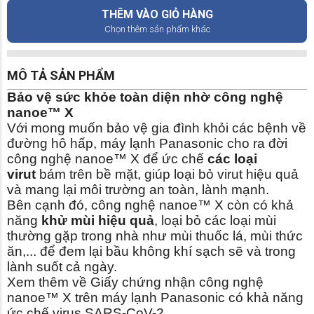
THÊM VÀO GIỎ HÀNG
Chọn thêm sản phẩm khác
MÔ TẢ SẢN PHẨM
Bảo vệ sức khỏe toàn diện nhờ công nghệ
nanoe™ X
Với mong muốn bảo vệ gia đình khỏi các bệnh về
đường hô hấp, máy lạnh Panasonic cho ra đời
công nghệ nanoe™ X để ức chế
các loại
virut
bám trên bề mặt, giúp loại bỏ virut hiệu quả
và mang lại môi trường an toàn, lành mạnh.
Bên cạnh đó, công nghệ nanoe™ X còn có khả
năng
khử mùi hiệu quả
, loại bỏ các loại mùi
thường gặp trong nhà như mùi thuốc lá, mùi thức
ăn,... để đem lại bầu không khí sạch sẽ và trong
lành suốt cả ngày.
Xem thêm về Giấy chứng nhận công nghệ
nanoe™ X trên máy lạnh Panasonic có khả năng
ức chế virus SARS-CoV-2