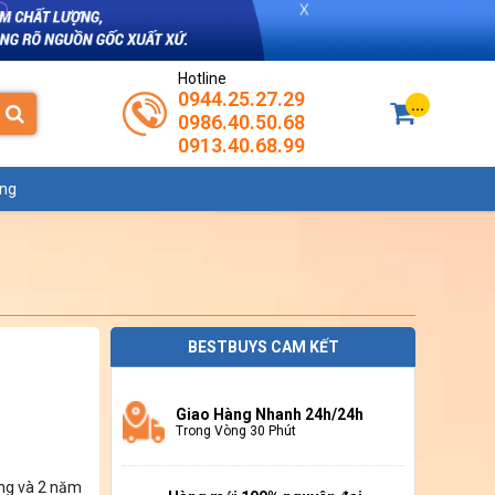
Hotline
0944.25.27.29
...
0986.40.50.68
0913.40.68.99
ụng
BESTBUYS CAM KẾT
Giao Hàng Nhanh 24h/24h
Trong Vòng 30 Phút
ng và 2 năm