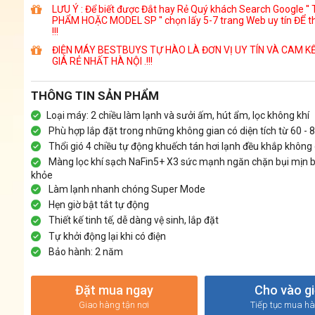
LƯU Ý : Để biết được Đắt hay Rẻ Quý khách Search Google ''
PHẨM HOẶC MODEL SP '' chọn lấy 5-7 trang Web uy tín ĐỂ t
!!!
ĐIỆN MÁY BESTBUYS TỰ HÀO LÀ ĐƠN VỊ UY TÍN VÀ CAM K
GIÁ RẺ NHẤT HÀ NỘI .!!!
THÔNG TIN SẢN PHẨM
Loại máy: 2 chiều làm lạnh và sưởi ấm, hút ẩm, lọc không khí
Phù hợp lắp đặt trong những không gian có diện tích từ 60 - 
Thổi gió 4 chiều tự động khuếch tán hơi lạnh đều khắp không
Màng lọc khí sạch NaFin5+ X3 sức mạnh ngăn chặn bụi mịn b
khỏe
Làm lạnh nhanh chóng Super Mode
Hẹn giờ bật tắt tự động
Thiết kế tinh tế, dễ dàng vệ sinh, lắp đặt
Tự khởi động lại khi có điện
Bảo hành: 2 năm
Đặt mua ngay
Cho vào g
Giao hàng tận nơi
Tiếp tục mua h