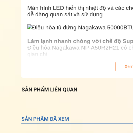
Màn hình LED hiển thị nhiệt độ và các ch
dễ dàng quan sát và sử dụng.
Làm lạnh nhanh chóng với chế độ Su
Điều hòa Nagakawa
NP-A50R2H21
có c
gian chỉ
trong chốc lát, ổn định và duy trì được nh
được cài đặt. Khi kích hoạt chế độ này, n
Xem
độ C
và cửa gió sẽ hướng luồng gió lên phía tr
Bảo vệ sức khỏe toàn diện với hệ thốn
SẢN PHẨM LIÊN QUAN
Lưới lọc bụi mịn đa lớp sẽ giúp loại bỏ v
có
ở trong không khí như lông vật nuôi, phấn
được những phần tử siêu nhỏ không thể 
SẢN PHẨM ĐÃ XEM
Hệ thống lọc không khí bằng công ng
Màng lọc HD – lọc bụi thô có tác dụng lọc