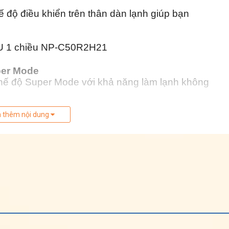
ế độ điều khiển trên thân dàn lạnh giúp bạn
per Mode
hế độ Super Mode với khả năng làm lạnh không
iệt độ lý tưởng thích hợp nhất so với nhiệt độ
hiệt độ sẽ được điều chỉnh ở mức lý tưởng là 18
 thêm nội dung
ên, tránh gây cảm giác lạnh ê buốt.
g lọc khí đa năng 5 trong 1
à vô hiệu hóa các tác nhân gây hại và gây dị ứng
 hoa, vi khuẩn,...Tấm lọc vi bụi này còn có thể lọc
thấy được ở khoảng 3 micromet.
hệ Nano
 sạch các tạp chất như lông thú, bụi bẩn,