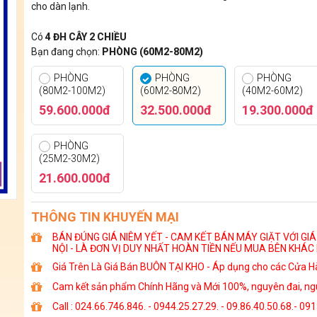
cho dàn lạnh.
Có
4 ĐH CÂY 2 CHIỀU
Bạn đang chọn:
PHÒNG (60M2-80M2)
PHÒNG
PHÒNG
PHÒNG
(80M2-100M2)
(60M2-80M2)
(40M2-60M2)
59.600.000đ
32.500.000đ
19.300.000đ
PHÒNG
(25M2-30M2)
21.600.000đ
THÔNG TIN KHUYẾN MẠI
BÁN ĐÚNG GIÁ NIÊM YẾT - CAM KẾT BÁN MÁY GIẶT VỚI GI
NỘI - LÀ ĐƠN VỊ DUY NHẤT HOÀN TIỀN NẾU MUA BÊN KHÁC 
Giá Trên Là Giá Bán BUÔN TẠI KHO - Áp dụng cho các Cửa Hà
Cam kết sản phẩm Chính Hãng và Mới 100%, nguyên đai, ngu
Call : 024.66.746.846. - 0944.25.27.29. - 09.86.40.50.68.- 09