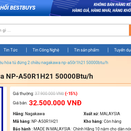
Tin Tức
Tin Công Nghệ
Tin sản phẩm
Tuyển d
điều hòa tủ đứng 2 chiều nagakawa np-a50r1h21 50000btu/h
awa NP-A50R1H21 50000Btu/h
Giá thường:
37.900.000 VNĐ
(-15%)
32.500.000 VNĐ
Giá bán:
Hãng:
Nagakawa
Xuất xứ:
MALAYSIA
Mã hàng:
NP-A50R1H21
Kho hàng:
Còn hàng
Bảo hành :
MADE IN MALAYSIA : Chính Hãng 10 năm cho dàn nó