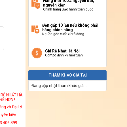
Hàng mới 100% nguyên đai,
nguyên kiện
Chính hãng Bảo hành toàn quốc
Đền gấp 10 lần nếu không phải
hàng chính hãng
Nguồn gốc xuất xứ rõ dàng
Giá Rẻ Nhất Hà Nội
Compo định kỳ mỗi tuần
THAM KHẢO GIÁ TẠI
Đang cập nhật tham khảo giá....
Á RẺ NHẤT HÀ
RẺ HƠN !
ng và Đại Lý.
yên kiện .
13.406.899.