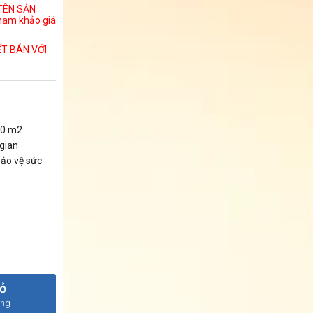
 TÊN SẢN
ham khảo giá
ẾT BÁN VỚI
80 m2
 gian
ảo vệ sức
iỏ
àng