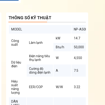
THÔNG SỐ KỸ THUẬT
MODEL
NP-A50R2H21
kW
14.7
Công
Làm lạnh
suất
Btu/h
50,000
Điện năng tiêu
W
4,550
thụ lạnh
Dữ liệu
điện
Cường độ
A
7.5
dòng điện lạnh
Hiệu
suất
EER/COP
W/W
3.22
năng
lượng
DÀN