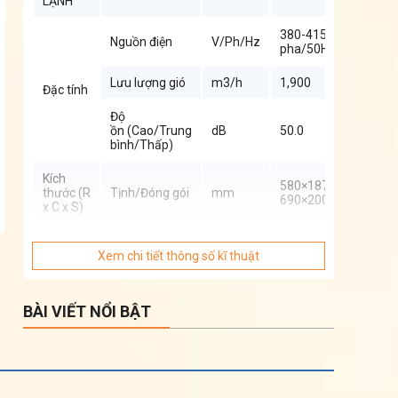
LẠNH
380-415/3
Nguồn điện
V/Ph/Hz
pha/50Hz
Lưu lượng gió
m3/h
1,900
Đặc tính
Độ
ồn (Cao/Trung
dB
50.0
bình/Thấp)
Kích
580×1870×380
thước (R
Tịnh/Đóng gói
mm
690×2000×480
x C x S)
Trọng
Tịnh/ Phủ bì
kg
50/62
lượng
Xem chi tiết thông số kĩ thuật
DÀN
NÓNG
BÀI VIẾT NỔI BẬT
380-415/3
Nguồn điện
V/Ph/Hz
pha/50Hz
Đặc tính
Độ ồn
dB
56