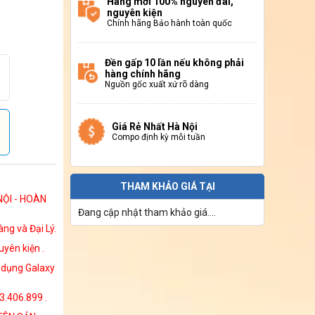
Hàng mới 100% nguyên đai,
nguyên kiện
Chính hãng Bảo hành toàn quốc
Đền gấp 10 lần nếu không phải
hàng chính hãng
Nguồn gốc xuất xứ rõ dàng
Giá Rẻ Nhất Hà Nội
Compo định kỳ mỗi tuần
THAM KHẢO GIÁ TẠI
NỘI - HOÀN
Đang cập nhật tham khảo giá....
ng và Đại Lý.
yên kiện .
g dụng Galaxy
13.406.899 .