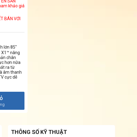
 TÊN SẢN
ham khảo giá
ẾT BÁN VỚI
nh lớn 85"
lý X1™ nâng
phản chân
hực hơn nữa
át ra từ
 và âm thanh
TV cực dễ
iỏ
àng
THÔNG SỐ KỸ THUẬT