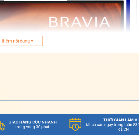
 thêm nội dung
THỜI GIAN LÀM V
GIAO HÀNG CỰC NHANH
tất cả các ngày trong tuần 83
trong vòng 30 phút
cả CN