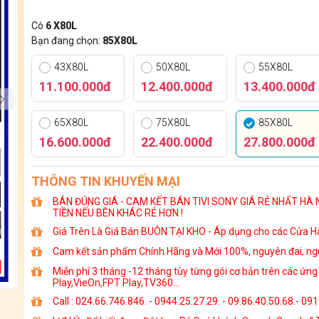
Có
6 X80L
Bạn đang chọn:
85X80L
43X80L
50X80L
55X80L
11.100.000đ
12.400.000đ
13.400.000đ
65X80L
75X80L
85X80L
16.600.000đ
22.400.000đ
27.800.000đ
THÔNG TIN KHUYẾN MẠI
BÁN ĐÚNG GIÁ - CAM KẾT BÁN TIVI SONY GIÁ RẺ NHẤT HÀ 
TIỀN NẾU BÊN KHÁC RẺ HƠN !
Giá Trên Là Giá Bán BUÔN TẠI KHO - Áp dụng cho các Cửa Hà
Cam kết sản phẩm Chính Hãng và Mới 100%, nguyên đai, ngu
Miễn phí 3 tháng -12 tháng tùy từng gói cơ bản trên các ứn
Play,VieOn,FPT Play,TV360...
Call : 024.66.746.846. - 0944.25.27.29. - 09.86.40.50.68.- 09