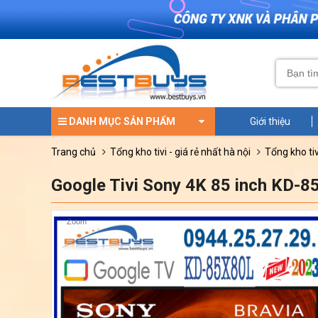
DANH MỤC SẢN PHẨM
Giới thiệu
trang chủ
tổng kho tivi - giá rẻ nhất hà nội
tổng kho ti
Google Tivi Sony 4K 85 inch KD-
Zoom