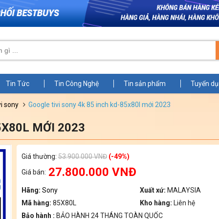
Tin Tức
Tin Công Nghệ
Tin sản phẩm
Tuyển d
vi sony
google tivi sony 4k 85 inch kd-85x80l mới 2023
85X80L MỚI 2023
Zoom
Giá thường:
53.900.000 VNĐ
(-49%)
27.800.000 VNĐ
Giá bán:
Hãng:
Sony
Xuất xứ:
MALAYSIA
Mã hàng:
85X80L
Kho hàng:
Liên hệ
Bảo hành :
BẢO HÀNH 24 THÁNG TOÀN QUỐC