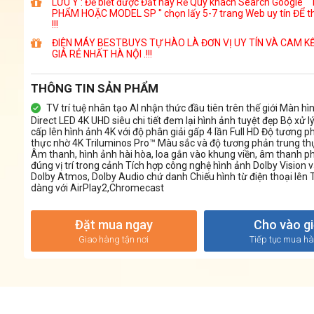
LƯU Ý : Để biết được Đắt hay Rẻ Quý khách Search Google ''
PHẨM HOẶC MODEL SP '' chọn lấy 5-7 trang Web uy tín ĐỂ t
!!!
ĐIỆN MÁY BESTBUYS TỰ HÀO LÀ ĐƠN VỊ UY TÍN VÀ CAM K
GIÁ RẺ NHẤT HÀ NỘI .!!!
THÔNG TIN SẢN PHẨM
TV trí tuệ nhân tạo AI nhận thức đầu tiên trên thế giới Màn hì
Direct LED 4K UHD siêu chi tiết đem lại hình ảnh tuyệt đẹp Bộ xử 
cấp lên hình ảnh 4K với độ phân giải gấp 4 lần Full HD Độ tương 
thực nhờ 4K Triluminos Pro™ Màu sắc và độ tương phản trung t
Âm thanh, hình ảnh hài hòa, loa gắn vào khung viền, âm thanh ph
đúng vị trí trong cảnh Tích hợp công nghệ hình ảnh Dolby Vision
Dolby Atmos, Dolby Audio chứ danh Chiếu hình từ điện thoại lên 
dàng với AirPlay2,Chromecast
Đặt mua ngay
Cho vào g
Giao hàng tận nơi
Tiếp tục mua h