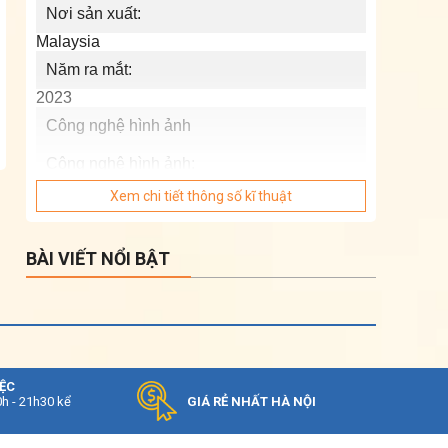
Nơi sản xuất:
Malaysia
Năm ra mắt:
2023
Công nghệ hình ảnh
Công nghệ hình ảnh:
Xem chi tiết thông số kĩ thuật
Chuyển động mượt Motionflow XR 200
Dolby Vision
BÀI VIẾT NỔI BẬT
HDR10
HLG
Nâng cấp hình ảnh 4K X-Reality PRO
IỆC
Tăng cường màu sắc Triluminos Pro
0h - 21h30 kể
GIÁ RẺ NHẤT HÀ NỘI
Tinh năng Game Menu