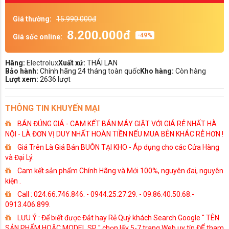
Giá thường:
15.990.000đ
8.200.000đ
-49%
Giá sốc online:
Hãng:
Electrolux
Xuất xứ:
THÁI LAN
Bảo hành:
Chính hãng 24 tháng toàn quốc
Kho hàng:
Còn hàng
Lượt xem:
2636 lượt
THÔNG TIN KHUYẾN MẠI
BÁN ĐÚNG GIÁ - CAM KẾT BÁN MÁY GIẶT VỚI GIÁ RẺ NHẤT HÀ
NỘI - LÀ ĐƠN VỊ DUY NHẤT HOÀN TIỀN NẾU MUA BÊN KHÁC RẺ HƠN !
Giá Trên Là Giá Bán BUÔN TẠI KHO - Áp dụng cho các Cửa Hàng
và Đại Lý.
Cam kết sản phẩm Chính Hãng và Mới 100%, nguyên đai, nguyên
kiện .
Call : 024.66.746.846. - 0944.25.27.29. - 09.86.40.50.68.-
0913.406.899.
LƯU Ý : Để biết được Đắt hay Rẻ Quý khách Search Google '' TÊN
SẢN PHẨM HOẶC MODEL SP '' chọn lấy 5-7 trang Web uy tín ĐỂ tham