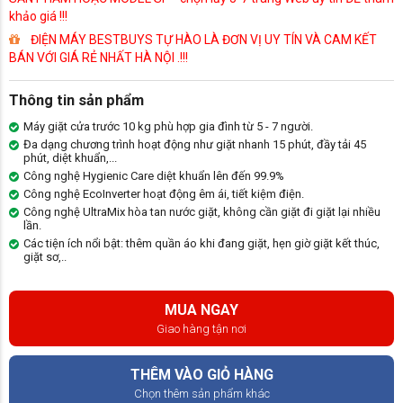
khảo giá !!!
ĐIỆN MÁY BESTBUYS TỰ HÀO LÀ ĐƠN VỊ UY TÍN VÀ CAM KẾT
BÁN VỚI GIÁ RẺ NHẤT HÀ NỘI .!!!
Thông tin sản phẩm
Máy giặt cửa trước 10 kg phù hợp gia đình từ 5 - 7 người.
Đa dạng chương trình hoạt động như giặt nhanh 15 phút, đầy tải 45
phút, diệt khuẩn,...
Công nghệ Hygienic Care diệt khuẩn lên đến 99.9%
Công nghệ EcoInverter hoạt động êm ái, tiết kiệm điện.
Công nghệ UltraMix hòa tan nước giặt, không cần giặt đi giặt lại nhiều
lần.
Các tiện ích nổi bật: thêm quần áo khi đang giặt, hẹn giờ giặt kết thúc,
giặt sơ,..
MUA NGAY
Giao hàng tận nơi
THÊM VÀO GIỎ HÀNG
Chọn thêm sản phẩm khác