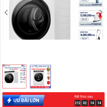
Kết thúc sau
212
:
02
:
14
:
14