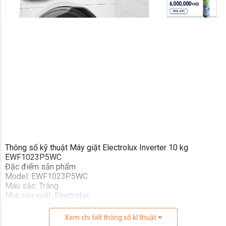
Anh Việt để tất cả người dùng dễ điều khiển,
kiểm soát, cài đặt các chương trình giặt chỉ trong
vài thao tác đơn giản.
Trong đó nổi bật nhất là những chương trình sau:
Công nghệ FullWash hỗ trợ giặt nhanh trong
vòng 15 phút dành cho số lượng quần áo nhỏ, ít
vết bẩn và giặt đầy tải trong 45 phút, rất phù hợp
sử dụng cho những gia đình bận rộn.
Chương trình giặt diệt khuẩn chuyên sâu với
chứng nhận Swissatest có khả năng loại bỏ hơn
99.9% vi khuẩn, các tác nhân dị ứng, góp phần
bảo vệ an toàn mọi nhà, nhất là những gia đình
có trẻ nhỏ, người lớn tuổi.
Thông số kỹ thuật Máy giặt Electrolux Inverter 10 kg
EWF1023P5WC
Đặc điểm sản phẩm
Model: EWF1023P5WC
Màu sắc: Trắng
Nhà sản xuất: Electrolux
Xuất xứ sản phẩm: Thái Lan
Năm ra mắt : 2024
Xem chi tiết thông số kĩ thuật
Thời gian bảo hành: 24 tháng