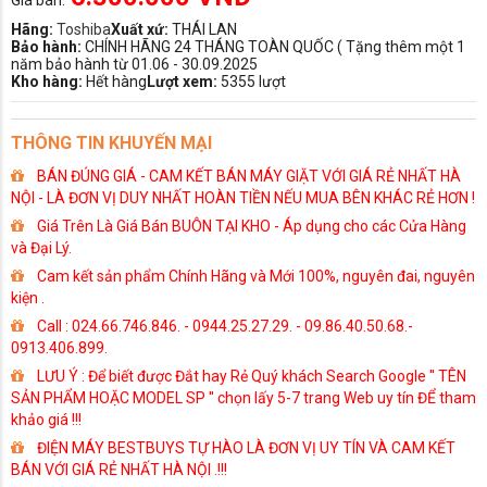
Hãng:
Toshiba
Xuất xứ:
THÁI LAN
Bảo hành:
CHÍNH HÃNG 24 THÁNG TOÀN QUỐC ( Tặng thêm một 1
năm bảo hành từ 01.06 - 30.09.2025
Kho hàng:
Hết hàng
Lượt xem:
5355 lượt
THÔNG TIN KHUYẾN MẠI
BÁN ĐÚNG GIÁ - CAM KẾT BÁN MÁY GIẶT VỚI GIÁ RẺ NHẤT HÀ
NỘI - LÀ ĐƠN VỊ DUY NHẤT HOÀN TIỀN NẾU MUA BÊN KHÁC RẺ HƠN !
Giá Trên Là Giá Bán BUÔN TẠI KHO - Áp dụng cho các Cửa Hàng
và Đại Lý.
Cam kết sản phẩm Chính Hãng và Mới 100%, nguyên đai, nguyên
kiện .
Call : 024.66.746.846. - 0944.25.27.29. - 09.86.40.50.68.-
0913.406.899.
LƯU Ý : Để biết được Đắt hay Rẻ Quý khách Search Google '' TÊN
SẢN PHẨM HOẶC MODEL SP '' chọn lấy 5-7 trang Web uy tín ĐỂ tham
khảo giá !!!
ĐIỆN MÁY BESTBUYS TỰ HÀO LÀ ĐƠN VỊ UY TÍN VÀ CAM KẾT
BÁN VỚI GIÁ RẺ NHẤT HÀ NỘI .!!!