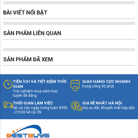
Vận hành êm ái với động cơ nam châm vĩnh cửu
BÀI VIẾT NỔI BẬT
truyền động dây Curoa
Máy giặt Toshiba 9.5 kg TW-BK105S2V(WS) vận
hành vô cùng êm ái nhờ sử dụng động cơ nam
SẢN PHẨM LIÊN QUAN
châm vĩnh cửu truyền động dây Curoa, bên cạnh tiết
kiệm năng lượng hiệu quả và hoạt động bền bỉ.
SẢN PHẨM ĐÃ XEM
TIỆN ÍCH VÀ TIẾT KIỆM THỜI
GIAO HÀNG CỰC NHANH
GIAN
trong vòng 30 phút
Trải nghiệm mua sắm trực
tuyến dễ dàng
THỜI GIAN LÀM VIỆC
GIÁ RẺ NHẤT HÀ NỘI
tất cả các ngày trong tuần 830h
Giá ưu đãi, khuyến mãi hấp dẫn
- 21h30 kể cả CN
Diệt khuẩn, giặt sạch hiệu quả bởi công nghệ
nước nóng
Công nghệ giặt nước nóng giúp giặt sạch các vết