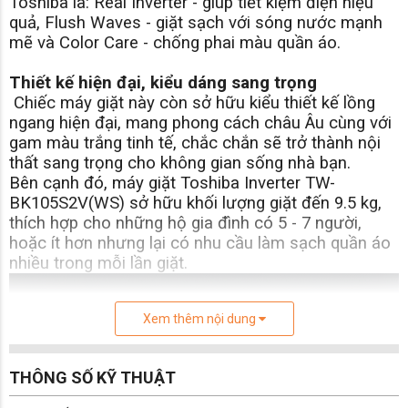
Toshiba là: Real Inverter - giúp tiết kiệm điện hiệu
quả, Flush Waves - giặt sạch với sóng nước mạnh
mẽ và Color Care - chống phai màu quần áo.
Thiết kế hiện đại, kiểu dáng sang trọng
Chiếc máy giặt này còn sở hữu kiểu thiết kế lồng
ngang hiện đại, mang phong cách châu Âu cùng với
gam màu trắng tinh tế, chắc chắn sẽ trở thành nội
thất sang trọng cho không gian sống nhà bạn.
Bên cạnh đó, máy giặt Toshiba Inverter TW-
BK105S2V(WS) sở hữu khối lượng giặt đến 9.5 kg,
thích hợp cho những hộ gia đình có 5 - 7 người,
hoặc ít hơn nhưng lại có nhu cầu làm sạch quần áo
nhiều trong mỗi lần giặt.
Xem thêm nội dung
THÔNG SỐ KỸ THUẬT