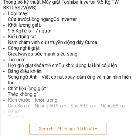
Thông số kỹ thuật Máy giặt Toshiba Inverter 9.5 Kg TW-
BK105S2V(WS)
Loại máy:
Cửa trước
Lồng ngang
Có Inverter
Khối lượng giặt:
Tiết kiệm điện hiệu quả với công nghệ Inverter
9.5 Kg
Từ 5 - 7 người
Kiểu động cơ:
Nhờ có công nghệ Inverter, máy giặt Toshiba TW-
Nam châm vĩnh cửu truyền động dây Curoa
BK105S2V(WS) sử dụng điện và nước hiệu quả khi
Công nghệ giặt:
có khả năng điều chỉnh vòng quay của động cơ để
Greatwaves sức mạnh siêu sóng
đưa lồng giặt vào những trạng thái hoạt động tối ưu
Tiện ích:
nhất.
Hẹn giờ giặt
Khóa trẻ em
Tự khởi động lại khi có điện
Bảng điều khiển:
Song ngữ Anh - Việt có nút xoay, cảm ứng và màn hình hiển
thị
Chất liệu lồng giặt
Thép không gỉ
Kích thước - Khối lượng:
Cao 85 cm - Ngang 60.5 cm - Sâu 59.5 cm - Nặng 68 kg
Hãng
Toshiba.
Xem chi tiết thông số kĩ thuật