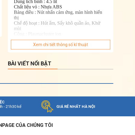
Dung tích bình : 4.5 lít
Chất liệu vỏ : Nhựa ABS
Bảng điều : Nút nhấn cảm ứng, màn hình hiển
thị
Chế độ hoạt : Hút ẩm, Sấy khô quần áo, Khử
mùi
Công : Plasmacluster ion
Tiện : Cảm biến độ ẩm
Cảnh báo đầy : Hẹn giờ lên đến 12h
Xem chi tiết thông số kĩ thuật
Sấy khô bên : Khóa trẻ em
Bánh xe di chuyển dễ dàng 360 : Đảo gió lên
xuống linh hoạt tự động (trái phải chỉnh tay)
BÀI VIẾT NỔI BẬT
Kích : Rộng 35.9 cm - Cao 66.5 cm - Sâu
24.8 cm
Khối : Nặng 17.2 kg
Hãng sản : Sharp
Xuất xứ : Thái Lan
Năm ra : 2025
Bảo hành chính : 12 tháng
IỆC
Địa điểm bảo : Các trung tâm bảo hành trên toàn
0h - 21h30 kể
GIÁ RẺ NHẤT HÀ NỘI
quốc
NPAGE CỦA CHÚNG TÔI