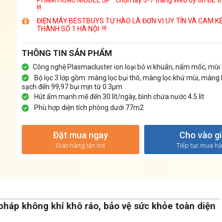
!!!
ĐIỆN MÁY BESTBUYS TỰ HÀO LÀ ĐƠN VỊ UY TÍN VÀ CAM KẾ
THÀNH SỐ 1 HÀ NỘI .!!!
THÔNG TIN SẢN PHẨM
Công nghệ Plasmacluster ion loại bỏ vi khuẩn, nấm mốc, mùi 
Bộ lọc 3 lớp gồm: màng lọc bụi thô, màng lọc khử mùi, màng 
sạch đến 99,97 bụi mịn từ 0.3µm
Hút ẩm mạnh mẽ đến 30 lít/ngày, bình chứa nước 4.5 lít
Phù hợp diện tích phòng dưới 77m2
Đặt mua ngay
Cho vào g
Giao hàng tận nơi
Tiếp tục mua h
háp không khí khô ráo, bảo vệ sức khỏe toàn diện