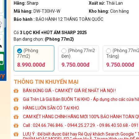
Hãng:
Sharp
Xuất xứ:
Thái Lan
Mã hàng:
DW-T30HV-W
Kho hàng:
Còn hàng
Bảo hành :
BẢO HÀNH 12 THÁNG TOÀN QUỐC
Có
3 LỌC KHÍ +HÚT ẨM SHARP 2025
Bạn đang chọn:
(Phòng 77m2)
(Phòng
(Phòng 77m2
(Phòng 77m
77m2)
Đen)
Trắng)
8.990.000đ
9.750.000đ
9.750.000đ
THÔNG TIN KHUYẾN MẠI
BÁN ĐÚNG GIÁ - CAM KẾT GIÁ RẺ NHẤT HÀ NỘI !
Giá Trên Là Giá Bán BUÔN TẠI KHO - Áp dụng cho các cửa hàng
HÀNG LUÔN SẴN CÓ TẠI KHO.
CAM KẾT HÀNG CHÍNH HÃNG MỚI 100% BẢO HÀNH TOÀN Q
Call : 024.66.746.846. - 0944.25.27.29. - 09.86.40.50.68.- 09
LƯU Ý : Để biết được Đắt hay Rẻ Quý khách Search Google ''
PHẨM HOẶC MODEL SP '' chọn lấy 5-7 trang Web uy tín ĐỂ t