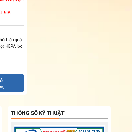
T GIÁ
hôi hiệu quả
lọc HEPA lọc
iỏ
àng
THÔNG SỐ KỸ THUẬT