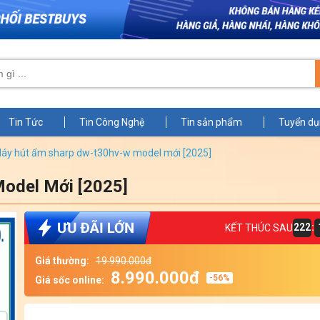
Tin Tức
Tin Công Nghệ
Tin sản phẩm
Tuyển d
máy hút ẩm sharp dw-t30hv-w model mới [2025]
odel Mới [2025]
Zoom
222
:
KẾT THÚC SAU
Giá thường:
19.990.000đ
8.990.000đ
-56%
Giá sốc online: