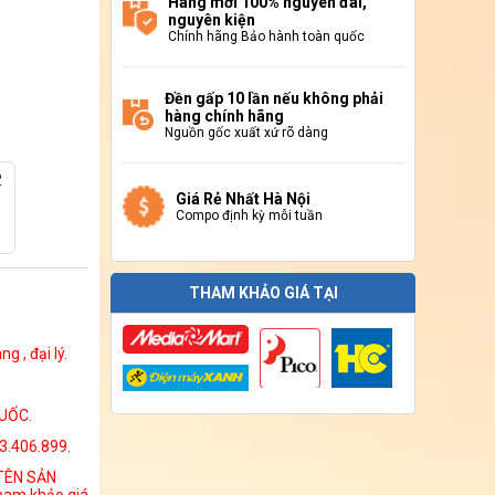
Hàng mới 100% nguyên đai,
nguyên kiện
Chính hãng Bảo hành toàn quốc
Đền gấp 10 lần nếu không phải
hàng chính hãng
Nguồn gốc xuất xứ rõ dàng
2
Giá Rẻ Nhất Hà Nội
Compo định kỳ mỗi tuần
THAM KHẢO GIÁ TẠI
 , đại lý.
UỐC.
13.406.899.
 TÊN SẢN
ham khảo giá