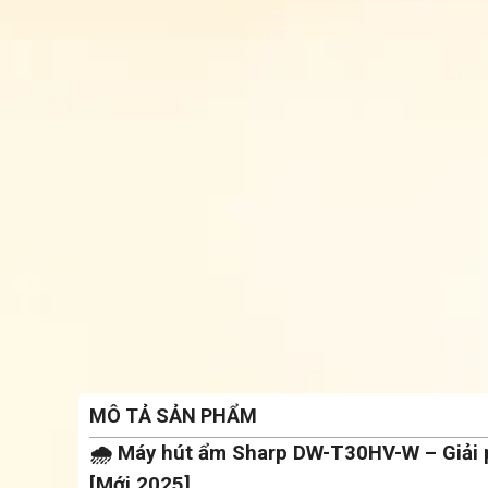
MÔ TẢ SẢN PHẨM
🌧️ Máy hút ẩm Sharp DW-T30HV-W – Giải p
[Mới 2025]