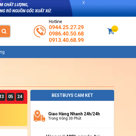
Hotline
0944.25.27.29
...
0986.40.50.68
0913.40.68.99
ụng
Zoom
BESTBUYS CAM KẾT
13
05
24
:
:
Giao Hàng Nhanh 24h/24h
Trong Vòng 30 Phút