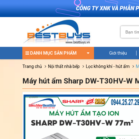
DANH MỤC SẢN PHẨM
Giới thiệu
trang chủ
nội thất nhà bếp
lọc không khí - hút ẩm
Máy hút ẩm Sharp DW-T30HV-W M
Zoom