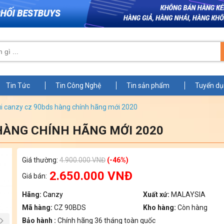
Tin Tức
Tin Công Nghệ
Tin sản phẩm
Tuyển d
ùi canzy cz 90bds hàng chính hãng mới 2020
HÀNG CHÍNH HÃNG MỚI 2020
Zoom
Giá thường:
4.900.000 VNĐ
(-46%)
2.650.000 VNĐ
Giá bán:
Hãng:
Canzy
Xuất xứ:
MALAYSIA
Mã hàng:
CZ 90BDS
Kho hàng:
Còn hàng
Bảo hành :
Chính hãng 36 tháng toàn quốc