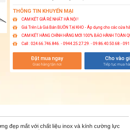
THÔNG TIN KHUYẾN MẠI
CAM KẾT GIÁ RẺ NHẤT HÀ NỘI !
Giá Trên Là Giá Bán BUÔN TẠI KHO - Áp dụng cho các cửa hàng
CAM KẾT HÀNG CHÍNH HÃNG MỚI 100% BẢO HÀNH TOÀN Q
Call : 024.66.746.846. - 0944.25.27.29. - 09.86.40.50.68.- 091
Đặt mua ngay
Cho vào g
Giao hàng tận nơi
Tiếp tục mua h
ng đẹp mắt với chất liệu inox và kính cường lực