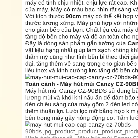
máy có tính chịu nhiệt, chịu lực rất cao. 
của máy. Máy có màu bạc nhìn rất sáng và
Với kích thước
90cm
máy có thể kết hợp vớ
thước tương xứng. Máy phù hợp với những 
cho gian bếp của bạn. Chất liệu của máy 
tăng độ bền cho máy và độ an toàn cho n
Đây là dòng sản phẩm gắn tường của
Ca
vật liệu hạng nhất giúp làm sạch không kh
thẩm mỹ cũng như tính bền bỉ theo thời g
đại, tăng thêm vẻ sang trọng cho gian bế
liệu inox và kính cường lực tăng độ bền 
Toàn cảnh - Máy hút mùi Canzy CZ-90
Máy hút mùi Canzy CZ-90BDS sử dụng bản
lượng mùi và khói khi nấu ăn để đảm bảo
đèn chiếu sáng của máy gồm 2 đèn led có
thêm thuận lợi. Lưới lọc mỡ bằng hợp kim g
bên trong máy gây hỏng động cơ. Tấm lưới