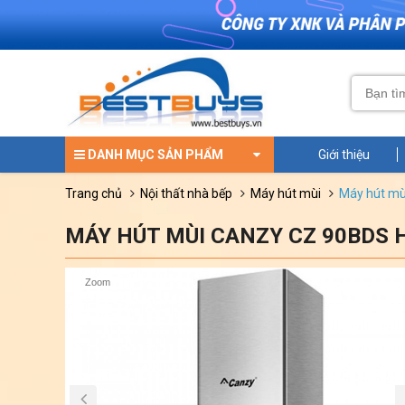
DANH MỤC SẢN PHẨM
Giới thiệu
trang chủ
nội thất nhà bếp
máy hút mùi
máy hút m
MÁY HÚT MÙI CANZY CZ 90BDS 
Zoom