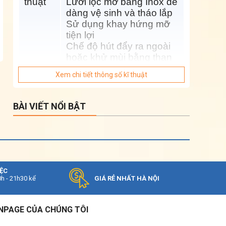
thuật
Lưới lọc mỡ bằng Inox dễ
dàng vệ sinh và tháo lắp
Sử dụng khay hứng mỡ
tiện lợi
Chế độ hút đẩy ra ngoài
hoặc khử mùi bằng than
hoạt tính
Xem chi tiết thông số kĩ thuật
Lực
1200(m3/h)
hút
BÀI VIẾT NỔI BẬT
Độ ồn
<45dbA
Ống
150mm
thoát
IỆC
Kích
0h - 21h30 kể
GIÁ RẺ NHẤT HÀ NỘI
900mm
thước
KÍCH THƯỚC LẮP ĐẶT SẢN PHẨM
NPAGE CỦA CHÚNG TÔI