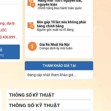
Hàng mới 100% nguyên đai,
nguyên kiện
Chính hãng Bảo hành toàn quốc
Đền gấp 10 lần nếu không phải
 , đại lý.
hàng chính hãng
Nguồn gốc xuất xứ rõ dàng
UỐC.
3.406.899 ..
Giá Rẻ Nhất Hà Nội
Compo định kỳ mỗi tuần
iỏ
àng
THAM KHẢO GIÁ TẠI
Đang cập nhật tham khảo giá....
THÔNG SỐ KỸ THUẬT
THÔNG SỐ KỸ THUẬT