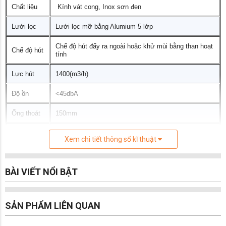
Chất liệu
Kính vát cong, Inox sơn đen
•• Chế độ hẹn giờ thông minh
•• Lưới lọc mỡ bằng Aluminum 5 lớp
Lưới lọc
Lưới lọc mỡ bằng Alumium 5 lớp
•• Chế độ hút đẩy ra ngoài hoặc khử mùi bằng
than hoạt tính
Chế độ hút đẩy ra ngoài hoặc khử mùi bằng than hoạt
Chế độ hút
THÔNG SỐ KỸ THUẬT
tính
•• Chất liệu: Kính vát cong, Inox sơn đen
Lực hút
1400(m3/h)
•• Lực hút: 1400(m3/h)
•• Độ ồn: <45dbA
Độ ồn
<45dbA
•• Ống thoát: 150mm
•• Kích thước: 700mm
Ống thoát
150mm
Kích
700/900mm
Xem chi tiết thông số kĩ thuật
thước
Sản xuất
BÀI VIẾT NỔI BẬT
36 tháng chính hãng
Bảo hành
SẢN PHẨM LIÊN QUAN