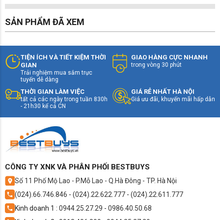
SẢN PHẨM ĐÃ XEM
TIỆN ÍCH VÀ TIẾT KIỆM THỜI
GIAO HÀNG CỰC NHANH
GIAN
trong vòng 30 phút
Trải nghiệm mua sắm trực
tuyến dễ dàng
THỜI GIAN LÀM VIỆC
GIÁ RẺ NHẤT HÀ NỘI
tất cả các ngày trong tuần 830h
Giá ưu đãi, khuyến mãi hấp dẫn
- 21h30 kể cả CN
CÔNG TY XNK VÀ PHÂN PHỐI BESTBUYS
Số 11 Phố Mộ Lao - P.Mỗ Lao - Q.Hà Đông - TP. Hà Nội
(024).66.746.846
-
(024).22.622.777
-
(024).22.611.777
Kinh doanh 1 :
0944.25.27.29
-
0986.40.50.68