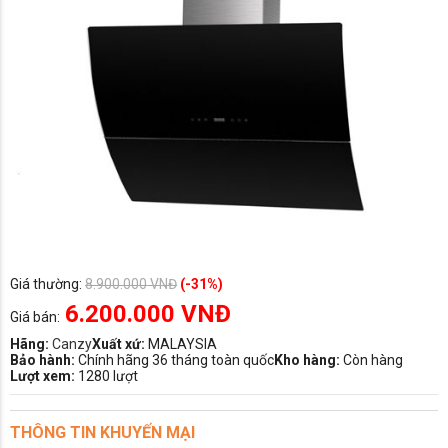
Giá thường:
8.900.000 VNĐ
(-31%)
6.200.000 VNĐ
Giá bán:
Hãng:
Canzy
Xuất xứ:
MALAYSIA
Bảo hành:
Chính hãng 36 tháng toàn quốc
Kho hàng:
Còn hàng
Lượt xem:
1280 lượt
THÔNG TIN KHUYẾN MẠI