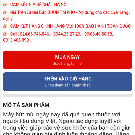
CAM KẾT GIÁ RẺ NHẤT HÀ NỘI !
Giá Trên Là Giá Bán BUÔN TẠI KHO - Áp dụng cho các cửa hàng ,
đại lý.
CAM KẾT HÀNG CHÍNH HÃNG MỚI 100% BẢO HÀNH TOÀN QUỐC.
Call : 024.66.746.846. - 0944.25.27.29. - 09.86.40.50.68.-
0913.406.899 ..
MUA NGAY
Giao hàng tận nơi
THÊM VÀO GIỎ HÀNG
Chọn thêm sản phẩm khác
MÔ TẢ SẢN PHẨM
Máy hút mùi ngày nay đã quá quen thuộc với
người tiêu dùng Việt. Ngoài tác dụng tuyệt vời
trong việc giúp bảo vệ sức khỏe của bạn còn giữ
cho không gian gia đình luôn thoáng đãng. Hãng