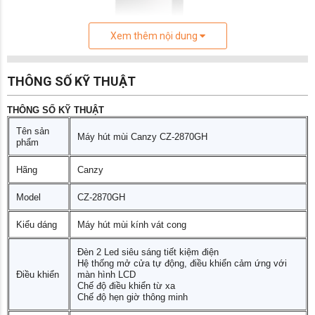
Xem thêm nội dung
THÔNG SỐ KỸ THUẬT
THÔNG SỐ KỸ THUẬT
Tên sản
Máy hút mùi Canzy CZ-2870GH
phẩm
Hãng
Canzy
Model
CZ-2870GH
TÍNH NĂNG SẢN PHẨM
Kiểu dáng
Máy hút mùi kính vát cong
•• Máy hút mùi kính vát cong
•• Đèn 2 Led siêu sáng tiết kiệm điện
Đèn 2 Led siêu sáng tiết kiệm điện
Hệ thống mở cửa tự động, điều khiển cảm ứng với
•• Hệ thống mở cửa tự động Auto Open
Điều khiển
màn hình LCD
•• Điều khiển cảm ứng Touch Control với màn
Chế độ điều khiển từ xa
hình LCD
Chế độ hẹn giờ thông minh
•• Chế độ điều khiển từ xa