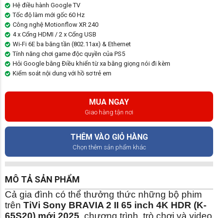
Hệ điều hành Google TV
Tốc độ làm mới gốc 60 Hz
Công nghệ Motionflow XR 240
4 x Cổng HDMI / 2 x Cổng USB
Wi-Fi 6E ba băng tần (802.11ax) & Ethernet
Tính năng chơi game độc ​​quyền của PS5
Hỏi Google bằng Điều khiển từ xa bằng giọng nói đi kèm
Kiểm soát nội dung với hồ sơ trẻ em
MUA NGAY
Giao hàng tận nơi
THÊM VÀO GIỎ HÀNG
Chọn thêm sản phẩm khác
MÔ TẢ SẢN PHẨM
Cả gia đình có thể thưởng thức những bộ phim
trên
TiVi Sony BRAVIA 2 II 65 inch 4K HDR (K-
65S20) mới 2025
, chương trình, trò chơi và video