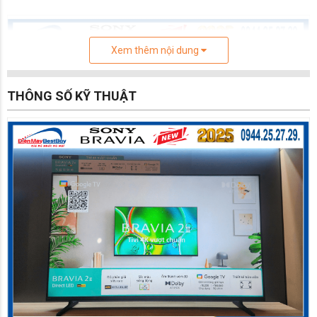
Xem thêm nội dung
THÔNG SỐ KỸ THUẬT
Google TV Sony BRAVIA 2 II 65 inch 4K HDR
(K-65S20)
Sony BRAVIA 2 II 65 inch 4K HDR (K-65S20)
Kết nối với mạng gia đình của bạn qua Wi-Fi 6E
ba băng tần (802.11ax) hoặc Ethernet có dây và