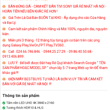
BÁN ĐÚNG GIÁ - CAM KẾT BÁN TIVI SONY GIÁ RẺ NHẤT HÀ NỘI -
HOÀN TIỀN NẾU BÊN KHÁC RẺ HƠN !
Giá Trên Là Giá Bán BUÔN TẠI KHO - Áp dụng cho các Cửa Hàng
và Đại Lý.
Cam kết sản phẩm Chính Hãng và Mới 100%, nguyên đai, nguyên
kiện .
Miễn phí 3 tháng -12 tháng tùy từng gói cơ bản trên các ứng
dụng Galaxy Play,VieOn,FPT Play,TV360...
Call : 024.66.746.846. - 0944.25.27.29. - 09.86.40.50.68.-
0913.406.899 .
LƯU Ý : Để biết được Đắt hay Rẻ Quý khách Search Google '' TÊN
SẢN PHẨM HOẶC MODEL SP '' chọn lấy 5-7 trang Web uy tín ĐỂ tham
khảo giá !!!
ĐIỆN MÁY BESTBUYS TỰ HÀO LÀ ĐƠN VỊ UY TÍN VÀ CAM KẾT
BÁN VỚI GIÁ RẺ NHẤT HÀ NỘI .!!!
Thông tin sản phẩm
Tấm nền LED UHD 4K 3840 x 2160
Tương thích HDR10 & HLG