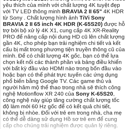
yêu thích của mình với chất lượng 4K tuyệt đẹp
với TV LED thông minh
BRAVIA 2 II 65"
4K HDR
từ Sony . Chất lượng hình ảnh
TiVi Sony
BRAVIA 2 II
65 inch 4K HDR (K-65S20)
được hỗ
trợ bởi bộ xử lý 4K X1, cung cấp 4K XR-Reality
PRO để nâng cấp nội dung HD cũ lên chất lượng
gần 4K, cho phép bạn trải nghiệm chi tiết và kết
cấu bị mất trong phương tiện truyền thông cũ của
mình. Để có chất lượng 4K gốc, bạn có thể lựa
chọn kết nối các thành phần và bảng điều khiển
với bất kỳ đầu vào HDMI nào trong bốn đầu vào
hoặc bạn có thể phát trực tuyến các ứng dụng
phổ biến bằng Google TV. Các game thủ và
người hâm mộ thể thao trong nhà sẽ thích công
nghệ Motionflow XR 240 của
Sony K-65S20
,
công nghệ này giúp tăng cường chất lượng tốc
độ làm mới 60 Hz gốc để có kết quả chi tiết,
không bị nhòe. Đối với trẻ em trong nhà, cha mẹ
có thể dễ dàng sử dụng Hồ sơ trẻ em để cung
cấp cho chúng trải nghiệm được quản lý riêng.