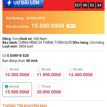
327
:
09
:
52
:
24
Giá thường:
39.000.000đ
15.500.000đ
-61%
Giá sốc online:
Hãng:
Sony
Xuất xứ:
Việt Nam
Bảo hành:
CHÍNH HÃNG 24 THÁNG TOÀN QUỐC
Kho hàng:
Còn hàng
Lượt xem:
2856 lượt
Có
5 SONY K-S20
Bạn đang chọn:
65 inch
43 inch
50 inch
55 inch
10.300.000đ
11.890.000đ
12.400.000đ
65 inch
75 inch
15.500.000đ
20.800.000đ
THÔNG TIN KHUYẾN MẠI