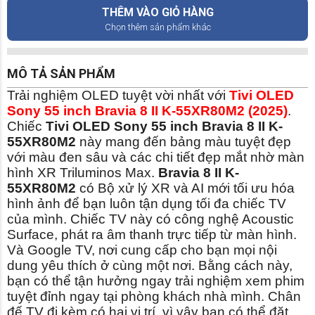
THÊM VÀO GIỎ HÀNG
Chọn thêm sản phẩm khác
MÔ TẢ SẢN PHẨM
Trải nghiệm OLED tuyệt vời nhất với
Tivi OLED
Sony 55 inch Bravia 8 II K-55XR80M2 (2025)
.
Chiếc
Tivi OLED Sony 55 inch Bravia 8 II K-
55XR80M2
này mang đến bảng màu tuyệt đẹp
với màu đen sâu và các chi tiết đẹp mắt nhờ màn
hình XR Triluminos Max.
Bravia 8 II K-
55XR80M2
có Bộ xử lý XR và AI mới tối ưu hóa
hình ảnh để bạn luôn tận dụng tối đa chiếc TV
của mình. Chiếc TV này có công nghệ Acoustic
Surface, phát ra âm thanh trực tiếp từ màn hình.
Và Google TV, nơi cung cấp cho bạn mọi nội
dung yêu thích ở cùng một nơi. Bằng cách này,
bạn có thể tận hưởng ngay trải nghiệm xem phim
tuyệt đỉnh ngay tại phòng khách nhà mình. Chân
đế TV đi kèm có hai vị trí, vì vậy bạn có thể đặt