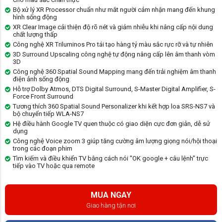
Bộ xử lý XR Processor chuẩn như mắt người cảm nhận mang đến khung
hình sống động
XR Clear Image cải thiện độ rõ nét và giảm nhiễu khi nâng cấp nội dung
chất lượng thấp
Công nghệ XR Triluminos Pro tái tạo hàng tỷ màu sắc rực rỡ và tự nhiên
3D Surround Upscaling công nghệ tự động nâng cấp lên âm thanh vòm
3D
Công nghệ 360 Spatial Sound Mapping mang đến trải nghiệm âm thanh
điện ảnh sống động
Hỗ trợ Dolby Atmos, DTS Digital Surround, S-Master Digital Amplifier, S-
Force Front Surround
Tương thích 360 Spatial Sound Personalizer khi kết hợp loa SRS-NS7 và
bộ chuyển tiếp WLA-NS7
Hệ điều hành Google TV quen thuộc có giao diện cực đơn giản, dễ sử
dụng
Công nghệ Voice zoom 3 giúp tăng cường âm lượng giọng nói/hội thoại
trong các đoạn phim
Tìm kiếm và điều khiển TV bằng cách nói "OK google + câu lệnh" trực
tiếp vào TV hoặc qua remote
MUA NGAY
Giao hàng tận nơi