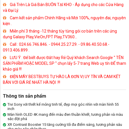
Giá Trên Là Giá Bán BUÔN TẠI KHO - Áp dụng cho các Cửa Hàng
và Đại Lý.
Cam kết sản phẩm Chính Hãng và Mới 100%, nguyên đai, nguyên
kiện .
Miễn phí 3 tháng -12 tháng tùy từng gói cơ bản trên các ứng
dụng Galaxy Play,VieOn,FPT Play,TV360...
Call : 024.66.746.846. - 0944.25.27.29. - 09.86.40.50.68.-
0913.406.899 .
LƯU Ý : Để biết được Đắt hay Rẻ Quý khách Search Google '' TÊN
SẢN PHẨM HOẶC MODEL SP '' chọn lấy 5-7 trang Web uy tín ĐỂ tham
khảo giá !!!
ĐIỆN MÁY BESTBUYS TỰ HÀO LÀ ĐƠN VỊ UY TÍN VÀ CAM KẾT
BÁN VỚI GIÁ RẺ NHẤT HÀ NỘI .!!!
Thông tin sản phẩm
Tivi Sony với thiết kế mỏng tinh tế, đẹp mọi góc nhìn với màn hình 55
inch
Màn hình OLED 4K mang đến màu đen thuần khiết, tương phản và màu
sắc đột phá
XR Contrast Booster 15 tăng cường tối đa điểm sáng, tương phản sâu
cho màu sắc chân thực