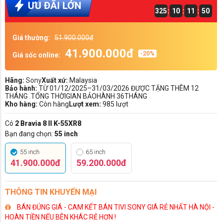
325
:
10
:
11
:
49
Giá thường:
51.900.000đ
41.900.000đ
-20%
Giá sốc online:
Hãng:
Sony
Xuất xứ:
Malaysia
Bảo hành:
TỪ 01/12/2025–31/03/2026 ĐƯỢC TẶNG THÊM 12
THÁNG .TỔNG THỜIGIAN BẢOHÀNH 36THÁNG
Kho hàng:
Còn hàng
Lượt xem:
985 lượt
Có
2 Bravia 8 II K-55XR8
Bạn đang chọn:
55 inch
55 inch
65 inch
41.900.000đ
59.200.000đ
THÔNG TIN KHUYẾN MẠI
BÁN ĐÚNG GIÁ - CAM KẾT BÁN TIVI SONY GIÁ RẺ NHẤT HÀ NỘI -
HOÀN TIỀN NẾU BÊN KHÁC RẺ HƠN !