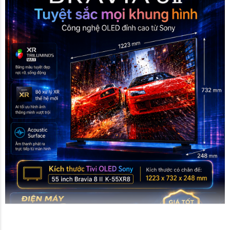
Tivi OLED Sony 55 inch Bravia 8 II K-
55XR80M2 (2025)
là sản phẩm BRAVIA 8 thế hệ
thứ II vừa được Sony cho ra mắt vào năm 2025.
Đi kèm với Màn hình OLED kết hợp với công
nghệ XR Contrast Booster 15 tăng cường độ
tương phản cực sâu, thể hiện rõ ràng nhiều màu
sắc khác nhau. Cùng với hàng triệu điểm ảnh tự
phát sáng cho sắc đen tuyệt đối , độ sáng chân
thật và tái hiện chính xác hàng tỷ sắc mầu .
Hãy cùng Điện máy BestBuys khám phá chi
tiết !