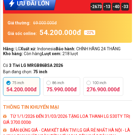
-2673
:
-13
:
-40
:
-33
Giá thường:
69.000.000đ
54.200.000đ
-22%
Giá sốc online:
Hãng:
LG
Xuất xứ:
Indonesia
Bảo hành:
CHÍNH HÃNG 24 THÁNG
Kho hàng:
Còn hàng
Lượt xem:
218 lượt
Có
3 Tivi LG MRGB86BSA 2026
Bạn đang chọn:
75 inch
75 inch
86 inch
100 inch
54.200.000đ
75.990.000đ
276.900.000đ
THÔNG TIN KHUYẾN MẠI
TỪ 1/1/2026 ĐẾN 31/03/2026 TẶNG LOA THANH LG S30TY TRỊ
GIÁ 3700.000Đ
BÁN ĐÚNG GIÁ - CAM KẾT BÁN TIVI LG GIÁ RẺ NHẤT HÀ NỘI - LÀ