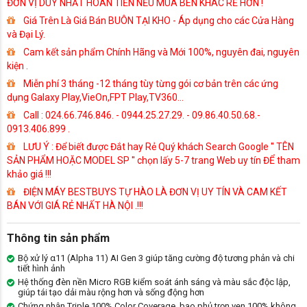
ĐƠN VỊ DUY NHẤT HOÀN TIỀN NẾU MUA BÊN KHÁC RẺ HƠN !
Giá Trên Là Giá Bán BUÔN TẠI KHO - Áp dụng cho các Cửa Hàng
và Đại Lý.
Cam kết sản phẩm Chính Hãng và Mới 100%, nguyên đai, nguyên
kiện .
Miễn phí 3 tháng -12 tháng tùy từng gói cơ bản trên các ứng
dụng Galaxy Play,VieOn,FPT Play,TV360...
Call : 024.66.746.846. - 0944.25.27.29. - 09.86.40.50.68.-
0913.406.899 .
LƯU Ý : Để biết được Đắt hay Rẻ Quý khách Search Google '' TÊN
SẢN PHẨM HOẶC MODEL SP '' chọn lấy 5-7 trang Web uy tín ĐỂ tham
khảo giá !!!
ĐIỆN MÁY BESTBUYS TỰ HÀO LÀ ĐƠN VỊ UY TÍN VÀ CAM KẾT
BÁN VỚI GIÁ RẺ NHẤT HÀ NỘI .!!!
Thông tin sản phẩm
Bộ xử lý α11 (Alpha 11) AI Gen 3 giúp tăng cường độ tương phản và chi
tiết hình ảnh
Hệ thống đèn nền Micro RGB kiểm soát ánh sáng và màu sắc độc lập,
giúp tái tạo dải màu rộng hơn và sống động hơn
Chứng nhận Triple 100% Color Coverage, bao phủ trọn vẹn 100% không