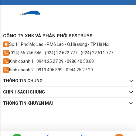
Công nghệ hình ảnh và âm thanh tiên tiến
CÔNG TY XNK VÀ PHÂN PHỐI BESTBUYS
Smart Tivi LG 75MRGB86BSA tích hợp nhiều
công nghệ hiện đại nhằm mang lại chất lượng
Số 11 Phố Mộ Lao - P.Mỗ Lao - Q.Hà Đông - TP. Hà Nội
hình ảnh và âm thanh vượt trội.
(024).66.746.846
-
(024).22.622.777
-
(024).22.611.777
Kinh doanh 1 :
0944.25.27.29
-
0986.40.50.68
Kinh doanh 2 :
0913.406.899
-
0944.25.27.29
THÔNG TIN CHUNG
CHÍNH SÁCH CHUNG
THÔNG TIN KHUYẾN MÃI