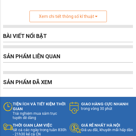
Công nghệ Micro RGB evo không chỉ nâng cao
Xem chi tiết thông số kĩ thuật
chất lượng hiển thị mà còn giúp tivi giữ được độ
mỏng ấn tượng. Nhờ đó, sản phẩm dễ dàng hòa
hợp với nhiều phong cách nội thất khác nhau.
BÀI VIẾT NỔI BẬT
Tivi được trang bị chân đế chắc chắn, đảm bảo
độ ổn định khi sử dụng. Ngoài ra, khả năng treo
tường linh hoạt giúp tối ưu không gian và tăng
SẢN PHẨM LIÊN QUAN
tính thẩm mỹ cho căn phòng. Tổng thể thiết kế
mang đến sự sang trọng và hiện đại cho không
gian sống.
SẢN PHẨM ĐÃ XEM
TIỆN ÍCH VÀ TIẾT KIỆM THỜI
GIAO HÀNG CỰC NHANH
GIAN
trong vòng 30 phút
Trải nghiệm mua sắm trực
tuyến dễ dàng
THỜI GIAN LÀM VIỆC
GIÁ RẺ NHẤT HÀ NỘI
tất cả các ngày trong tuần 830h
Giá ưu đãi, khuyến mãi hấp dẫn
- 21h30 kể cả CN