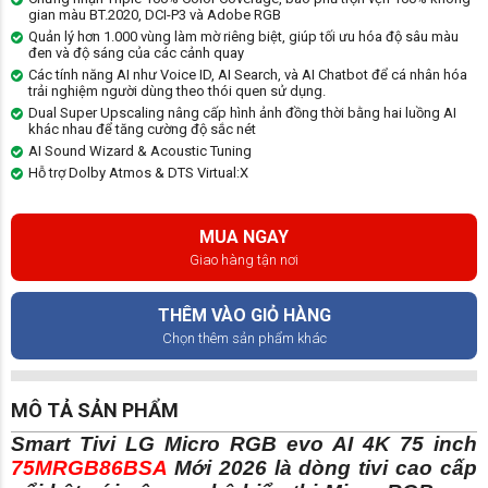
gian màu BT.2020, DCI-P3 và Adobe RGB
Quản lý hơn 1.000 vùng làm mờ riêng biệt, giúp tối ưu hóa độ sâu màu
đen và độ sáng của các cảnh quay
Các tính năng AI như Voice ID, AI Search, và AI Chatbot để cá nhân hóa
trải nghiệm người dùng theo thói quen sử dụng.
Dual Super Upscaling nâng cấp hình ảnh đồng thời bằng hai luồng AI
khác nhau để tăng cường độ sắc nét
AI Sound Wizard & Acoustic Tuning
Hỗ trợ Dolby Atmos & DTS Virtual:X
MUA NGAY
Giao hàng tận nơi
THÊM VÀO GIỎ HÀNG
Chọn thêm sản phẩm khác
MÔ TẢ SẢN PHẨM
Smart Tivi LG Micro RGB evo AI 4K 75 inch
75MRGB86BSA
Mới 2026 là dòng tivi cao cấp