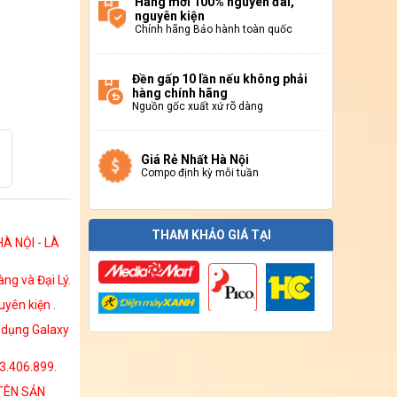
Hàng mới 100% nguyên đai,
nguyên kiện
Chính hãng Bảo hành toàn quốc
Đền gấp 10 lần nếu không phải
hàng chính hãng
Nguồn gốc xuất xứ rõ dàng
Giá Rẻ Nhất Hà Nội
Compo định kỳ mỗi tuần
THAM KHẢO GIÁ TẠI
À NỘI - LÀ
ng và Đại Lý.
yên kiện .
g dụng Galaxy
13.406.899.
 TÊN SẢN