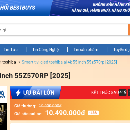
Tin Tức
Tin Công Nghệ
Tin sản phẩm
Tuyển d
vi toshiba
smart tivi qled toshiba ai 4k 55 inch 55z570rp [2025]
 inch 55Z570RP [2025]
Zoom
419
:
KẾT THÚC SAU
Giá thường:
19.900.000đ
10.490.000đ
-48%
Giá sốc online: