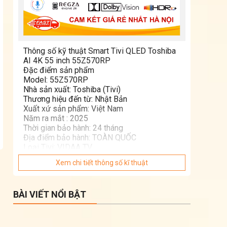
Thông số kỹ thuật Smart Tivi QLED Toshiba
AI 4K 55 inch 55Z570RP
Đặc điểm sản phẩm
Model: 55Z570RP
Nhà sản xuất: Toshiba (Tivi)
Thương hiệu đến từ: Nhật Bản
Xuất xứ sản phẩm: Việt Nam
Năm ra mắt : 2025
Thời gian bảo hành: 24 tháng
Địa điểm bảo hành: TOÀN QUỐC
Loại Tivi: VIDAA TV
Kích thước màn hình: 55 inch
Xem chi tiết thông số kĩ thuật
Độ phân giải: 4K (UHD)
Tần số quét: 144 Hz
Smart Tivi: Có
BÀI VIẾT NỔI BẬT
Tivi 3D: Không
Tivi màn hình cong: Không
HDR: HDR 10, HDR10+, Dolby Vision, Dolby
Vision IQ, HDR10+ Adaptive, Dolby vision