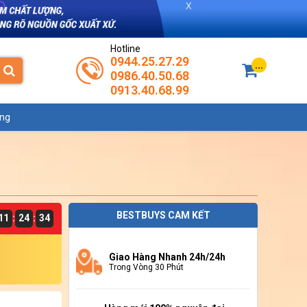
Hotline
0944.25.27.29
...
0986.40.50.68
0913.40.68.99
ụng
BESTBUYS CAM KẾT
11
24
33
:
:
Giao Hàng Nhanh 24h/24h
Trong Vòng 30 Phút