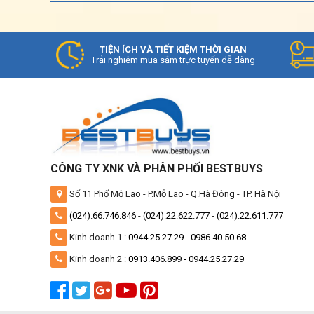
TIỆN ÍCH VÀ TIẾT KIỆM THỜI GIAN
Trải nghiệm mua sắm trực tuyến dễ dàng
CÔNG TY XNK VÀ PHÂN PHỐI BESTBUYS
Số 11 Phố Mộ Lao - P.Mỗ Lao - Q.Hà Đông - TP. Hà Nội
(024).66.746.846
-
(024).22.622.777
-
(024).22.611.777
Kinh doanh 1 :
0944.25.27.29
-
0986.40.50.68
Kinh doanh 2 :
0913.406.899 -
0944.25.27.29