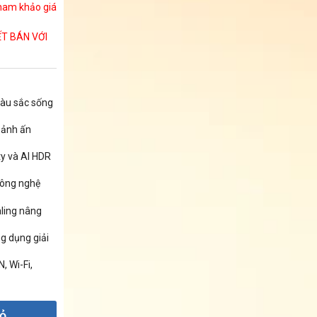
ham khảo giá
ẾT BÁN VỚI
màu sắc sống
 ảnh ấn
ty và AI HDR
công nghệ
ling nâng
g dụng giải
, Wi-Fi,
iỏ