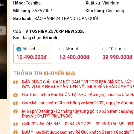
Hãng:
Toshiba
Xuất xứ:
Việt Nam
Mã hàng:
55Z570RP
Kho hàng:
Còn hàng
Bảo hành :
BẢO HÀNH 24 THÁNG TOÀN QUỐC
Có
3 TV TOSHIBA Z570RP NEW 2025
Bạn đang chọn:
55 inch
55 inch
65 inch
100 inch
10.490.000đ
12.400.000đ
39.990.000đ
THÔNG TIN KHUYẾN MẠI
BÁN ĐÚNG GIÁ - CAM KẾT BÁN TIVI TOSHIBA GIÁ RẺ NHẤT H
ĐƠN VỊ DUY NHẤT HOÀN TIỀN NẾU MUA BÊN KHÁC RẺ HƠN !
Giá Trên Là Giá Bán BUÔN TẠI KHO - Áp dụng cho các Cửa Hà
Cam kết sản phẩm Chính Hãng và Mới 100%, nguyên đai, ngu
Miễn phí 3 tháng -12 tháng tùy từng gói cơ bản trên các ứn
Play,VieOn,FPT Play,TV360...
Call : 024.66.746.846. - 0944.25.27.29. - 09.86.40.50.68.- 09
LƯU Ý : Để biết được Đắt hay Rẻ Quý khách Search Google ''