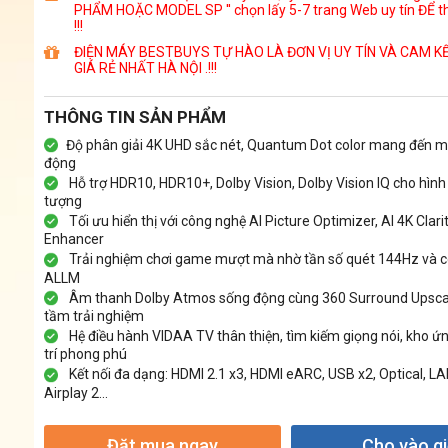
PHẨM HOẶC MODEL SP '' chọn lấy 5-7 trang Web uy tín ĐỂ t
!!!
ĐIỆN MÁY BESTBUYS TỰ HÀO LÀ ĐƠN VỊ UY TÍN VÀ CAM K
GIÁ RẺ NHẤT HÀ NỘI .!!!
THÔNG TIN SẢN PHẨM
Độ phân giải 4K UHD sắc nét, Quantum Dot color mang đến 
động
Hỗ trợ HDR10, HDR10+, Dolby Vision, Dolby Vision IQ cho hình
tượng
Tối ưu hiển thị với công nghệ AI Picture Optimizer, AI 4K Clari
Enhancer
Trải nghiệm chơi game mượt mà nhờ tần số quét 144Hz và 
ALLM
Âm thanh Dolby Atmos sống động cùng 360 Surround Upsca
tầm trải nghiệm
Hệ điều hành VIDAA TV thân thiện, tìm kiếm giọng nói, kho ứn
trí phong phú
Kết nối đa dạng: HDMI 2.1 x3, HDMI eARC, USB x2, Optical, LAN
Airplay 2...
Đặt mua ngay
Cho vào g