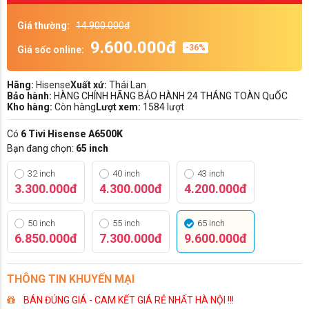
Giá thường:
14.900.000đ
9.600.000đ
-36%
Giá sốc online:
Hãng:
Hisense
Xuất xứ:
Thái Lan
Bảo hành:
HÀNG CHÍNH HÃNG BẢO HÀNH 24 THÁNG TOÀN QuỐC
Kho hàng:
Còn hàng
Lượt xem:
1584 lượt
Có
6 Tivi Hisense A6500K
Bạn đang chọn:
65 inch
32 inch
40 inch
43 inch
3.300.000đ
4.300.000đ
4.200.000đ
50 inch
55 inch
65 inch
6.850.000đ
7.300.000đ
9.600.000đ
THÔNG TIN KHUYẾN MẠI
BÁN ĐÚNG GIÁ - CAM KẾT GIÁ RẺ NHẤT HÀ NỘI !!!