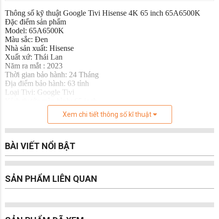
Thông số kỹ thuật Google Tivi Hisense 4K 65 inch 65A6500K
Đặc điểm sản phẩm
Model: 65A6500K
Màu sắc: Đen
Nhà sản xuất: Hisense
Xuất xứ: Thái Lan
Năm ra mắt : 2023
Thời gian bảo hành: 24 Tháng
Địa điểm bảo hành: 63 tỉnh
Loại Tivi: Google Tivi
Kích thước màn hình: 65 inch
Độ phân giải: 4K (UHD)
Xem chi tiết thông số kĩ thuật
Tần số quét: 60 Hz
Bộ vi xử lí: MT9612IAATNC
Smart Tivi: Có
BÀI VIẾT NỔI BẬT
Tivi 3D: Không
Tivi màn hình cong: Không
HDR: HDR10
Công nghệ xử lí hình ảnh: Công nghệ xử lý hình ảnh Dynamic
SẢN PHẨM LIÊN QUAN
Backlight Control/VRR/MEMC; Công nghệ hình ảnh
HDR10/Dolby Vision
Góc nhìn: 178/178
Công nghệ âm thanh: Dolby Atmos
Tổng công suất loa: 20W