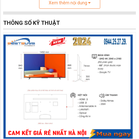
Xem thêm nội dung
THÔNG SỐ KỸ THUẬT
Thiết Kế Không Viền Sang Trọng
Tivi Hisense 4K 65A6500K
nổi bật với màn hình lớn
không viền, độ dày mỏng ấn tượng và chân đế chữ V
ngược thanh thoát. Từ mọi góc nhìn, từng chi tiết của
tivi đều mang lại một tổng thể hoàn hảo, dễ dàng hòa
hợp với nhiều phong cách nội thất. Tông màu đen
trang nhã của sản phẩm cũng làm tăng thêm đẳng cấp
cho không gian sống của bạn.