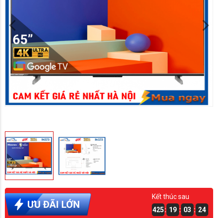
Kết thúc sau
425
:
19
:
03
:
23