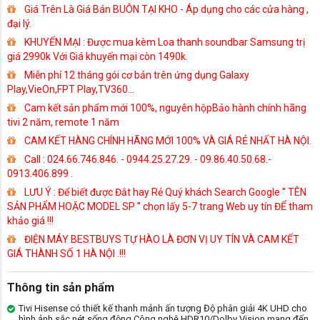
Giá Trên Là Giá Bán BUÔN TẠI KHO - Áp dụng cho các cửa hàng ,
đại lý.
KHUYẾN MẠI : Được mua kèm Loa thanh soundbar Samsung trị
giá 2990k Với Giá khuyến mại còn 1490k.
Miễn phí 12 tháng gói cơ bản trên ứng dụng Galaxy
Play,VieOn,FPT Play,TV360...
Cam kết sản phẩm mới 100%, nguyên hộpBảo hành chính hãng
tivi 2 năm, remote 1 năm
CAM KẾT HÀNG CHÍNH HÃNG MỚI 100% VÀ GIÁ RẺ NHẤT HÀ NỘI.
Call : 024.66.746.846. - 0944.25.27.29. - 09.86.40.50.68.-
0913.406.899 .
LƯU Ý : Để biết được Đắt hay Rẻ Quý khách Search Google '' TÊN
SẢN PHẨM HOẶC MODEL SP '' chọn lấy 5-7 trang Web uy tín ĐỂ tham
khảo giá !!!
ĐIỆN MÁY BESTBUYS TỰ HÀO LÀ ĐƠN VỊ UY TÍN VÀ CAM KẾT
GIÁ THÀNH SỐ 1 HÀ NỘI .!!!
Thông tin sản phẩm
Tivi Hisense có thiết kế thanh mảnh ấn tượng Độ phân giải 4K UHD cho
hình ảnh sắc nét sống động Công nghệ HDR10/Dolby Vision mang đến