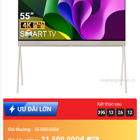
Kết thúc sau
395
:
13
:
26
:
12
Giá thường:
45.000.000đ
31.500.000đ
-30%