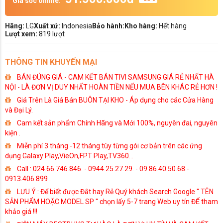
Giá sốc online:
Hãng:
LG
Xuất xứ:
Indonesia
Bảo hành:
Kho hàng:
Hết hàng
Lượt xem:
819 lượt
THÔNG TIN KHUYẾN MẠI
BÁN ĐÚNG GIÁ - CAM KẾT BÁN TIVI SAMSUNG GIÁ RẺ NHẤT HÀ
NỘI - LÀ ĐƠN VỊ DUY NHẤT HOÀN TIỀN NẾU MUA BÊN KHÁC RẺ HƠN !
Giá Trên Là Giá Bán BUÔN TẠI KHO - Áp dụng cho các Cửa Hàng
và Đại Lý.
Cam kết sản phẩm Chính Hãng và Mới 100%, nguyên đai, nguyên
kiện .
Miễn phí 3 tháng -12 tháng tùy từng gói cơ bản trên các ứng
dụng Galaxy Play,VieOn,FPT Play,TV360...
Call : 024.66.746.846. - 0944.25.27.29. - 09.86.40.50.68.-
0913.406.899 .
LƯU Ý : Để biết được Đắt hay Rẻ Quý khách Search Google '' TÊN
SẢN PHẨM HOẶC MODEL SP '' chọn lấy 5-7 trang Web uy tín ĐỂ tham
khảo giá !!!