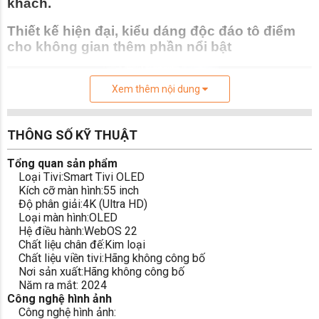
khách.
Thiết kế hiện đại, kiểu dáng độc đáo tô điểm
cho không gian thêm phần nổi bật
Xem thêm nội dung
THÔNG SỐ KỸ THUẬT
Tổng quan sản phẩm
Loại Tivi:
Smart Tivi OLED
Kích cỡ màn hình:
55 inch
Độ phân giải:
4K (Ultra HD)
Loại màn hình:
OLED
Hệ điều hành:
WebOS 22
Chất liệu chân đế:
Kim loại
Tivi LG OLED 55 inch 55LX1TPSA
với kích cỡ
Chất liệu viền tivi:
Hãng không công bố
Nơi sản xuất:
Hãng không công bố
màn hình
55 inch
cho bạn những trải nghiệm
Năm ra mắt: 2024
rộng mở.
LG 55LX1TPSA
là mẫu tivi Lifestyle của
Công nghệ hình ảnh
hãng LG được giới thiệu với công chúng vào tuần
Công nghệ hình ảnh: