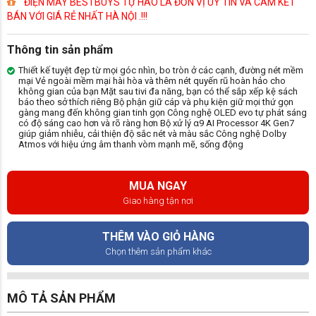
ĐIỆN MÁY BESTBUYS TỰ HÀO LÀ ĐƠN VỊ UY TÍN VÀ CAM KẾT
BÁN VỚI GIÁ RẺ NHẤT HÀ NỘI .!!!
Thông tin sản phẩm
Thiết kế tuyệt đẹp từ mọi góc nhìn, bo tròn ở các cạnh, đường nét mềm
mại Vẻ ngoài mềm mại hài hòa và thêm nét quyến rũ hoàn hảo cho
không gian của bạn Mặt sau tivi đa năng, bạn có thể sắp xếp kệ sách
báo theo sở thích riêng Bộ phận giữ cáp và phụ kiện giữ mọi thứ gọn
gàng mang đến không gian tinh gọn Công nghệ OLED evo tự phát sáng
có độ sáng cao hơn và rõ ràng hơn Bộ xử lý α9 AI Processor 4K Gen7
giúp giảm nhiễu, cải thiện độ sắc nét và màu sắc Công nghệ Dolby
Atmos với hiệu ứng âm thanh vòm mạnh mẽ, sống động
MUA NGAY
Giao hàng tận nơi
THÊM VÀO GIỎ HÀNG
Chọn thêm sản phẩm khác
MÔ TẢ SẢN PHẨM