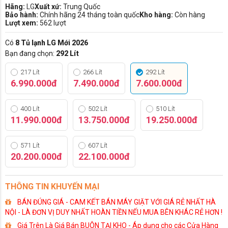
Hãng:
LG
Xuất xứ:
Trung Quốc
Bảo hành:
Chính hãng 24 tháng toàn quốc
Kho hàng:
Còn hàng
Lượt xem:
562 lượt
Có
8 Tủ lạnh LG Mới 2026
Bạn đang chọn:
292 Lít
217 Lít
266 Lít
292 Lít
6.990.000đ
7.490.000đ
7.600.000đ
400 Lít
502 Lít
510 Lít
11.990.000đ
13.750.000đ
19.250.000đ
571 Lít
607 Lít
20.200.000đ
22.100.000đ
THÔNG TIN KHUYẾN MẠI
BÁN ĐÚNG GIÁ - CAM KẾT BÁN MÁY GIẶT VỚI GIÁ RẺ NHẤT HÀ
NỘI - LÀ ĐƠN VỊ DUY NHẤT HOÀN TIỀN NẾU MUA BÊN KHÁC RẺ HƠN !
Giá Trên Là Giá Bán BUÔN TẠI KHO - Áp dụng cho các Cửa Hàng