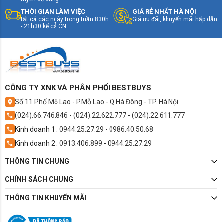
Các khay kính chịu lực có khả năng nâng đỡ tốt,
Kháng khuẩn: Bộ lọc than hoạt tính Deodorizer
giúp người dùng yên tâm đặt các hộp thức ăn lớn
THỜI GIAN LÀM VIỆC
GIÁ RẺ NHẤT HÀ NỘI
Khử mùi: Bộ lọc khử mùi than hoạt tính
tất cả các ngày trong tuần 830h
Giá ưu đãi, khuyến mãi hấp dẫn
hoặc nồi nhỏ mà không lo nứt vỡ. Ngăn đá có
Chất liệu bên ngoài: Cửa kính
- 21h30 kể cả CN
dung tích hợp lý, thuận tiện cho việc bảo quản
Công nghệ Inverter: LG Smart Inverter Compressor
thực phẩm đông lạnh dùng trong thời gian ngắn
Số sao năng lượng: 4 sao
Làm đá tự động: Không
đến trung hạn.
Lấy nước bên ngoài: Không
Chuông báo cửa: Có
Điện năng tiêu thụ: 384 kWh
CÔNG TY XNK VÀ PHÂN PHỐI BESTBUYS
Kết nối Wifi: Không
Số 11 Phố Mộ Lao - P.Mỗ Lao - Q.Hà Đông - TP. Hà Nội
Khối lượng sản phẩm (kg): 50 kg
Kích thước sản phẩm: Dài 633 mm - Rộng 603 mm - Cao
(024).66.746.846
-
(024).22.622.777
-
(024).22.611.777
1589 mm
Kinh doanh 1 :
0944.25.27.29
-
0986.40.50.68
Kinh doanh 2 :
0913.406.899
-
0944.25.27.29
THÔNG TIN CHUNG
CHÍNH SÁCH CHUNG
THÔNG TIN KHUYẾN MÃI