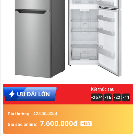
Kết thúc sau
-2674
:
-16
:
-22
:
-12
Giá thường:
12.990.000đ
7.600.000đ
-42%
Giá sốc online: