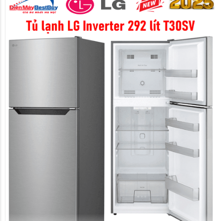
Thiết kế hiện đại – Gọn gàng, dễ phối không
gian bếp
Tủ lạnh LG T30SV sở hữu phong cách thiết kế tối
giản nhưng vẫn toát lên vẻ hiện đại và chắc
chắn. Các đường nét được hoàn thiện tinh tế, bề
mặt tủ nhẵn mịn, dễ lau chùi và phù hợp với
nhiều phong cách nội thất bếp khác nhau, từ căn
hộ chung cư đến nhà phố.
Thiết kế ngăn đá trên truyền thống giúp người
dùng thao tác thuận tiện, dễ sắp xếp thực phẩm
theo thói quen sử dụng. Tay nắm cửa chắc chắn,
đóng mở nhẹ nhàng, hạn chế thất thoát hơi lạnh
trong quá trình sử dụng hằng ngày. Tổng thể thiết
kế của T30SV hướng đến sự bền bỉ, thực dụng
nhưng vẫn đảm bảo tính thẩm mỹ lâu dài.