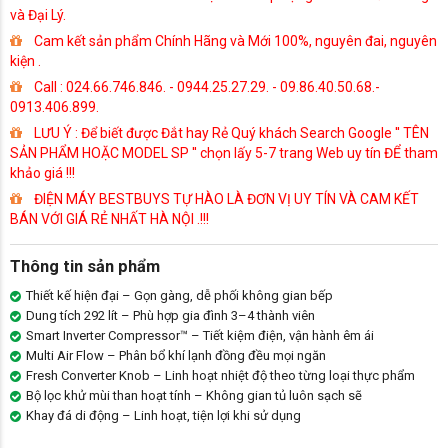
và Đại Lý.
Cam kết sản phẩm Chính Hãng và Mới 100%, nguyên đai, nguyên
kiện .
Call : 024.66.746.846. - 0944.25.27.29. - 09.86.40.50.68.-
0913.406.899.
LƯU Ý : Để biết được Đắt hay Rẻ Quý khách Search Google '' TÊN
SẢN PHẨM HOẶC MODEL SP '' chọn lấy 5-7 trang Web uy tín ĐỂ tham
khảo giá !!!
ĐIỆN MÁY BESTBUYS TỰ HÀO LÀ ĐƠN VỊ UY TÍN VÀ CAM KẾT
BÁN VỚI GIÁ RẺ NHẤT HÀ NỘI .!!!
Thông tin sản phẩm
Thiết kế hiện đại – Gọn gàng, dễ phối không gian bếp
Dung tích 292 lít – Phù hợp gia đình 3–4 thành viên
Smart Inverter Compressor™ – Tiết kiệm điện, vận hành êm ái
Multi Air Flow – Phân bổ khí lạnh đồng đều mọi ngăn
Fresh Converter Knob – Linh hoạt nhiệt độ theo từng loại thực phẩm
Bộ lọc khử mùi than hoạt tính – Không gian tủ luôn sạch sẽ
Khay đá di động – Linh hoạt, tiện lợi khi sử dụng