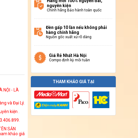
Hàng mới 100% nguyên đai,
nguyên kiện
Chính hãng Bảo hành toàn quốc
Đền gấp 10 lần nếu không phải
hàng chính hãng
Nguồn gốc xuất xứ rõ dàng
Giá Rẻ Nhất Hà Nội
Compo định kỳ mỗi tuần
THAM KHẢO GIÁ TẠI
 NỘI - LÀ
ng và Đại Lý.
yên kiện .
13.406.899.
 TÊN SẢN
ham khảo giá