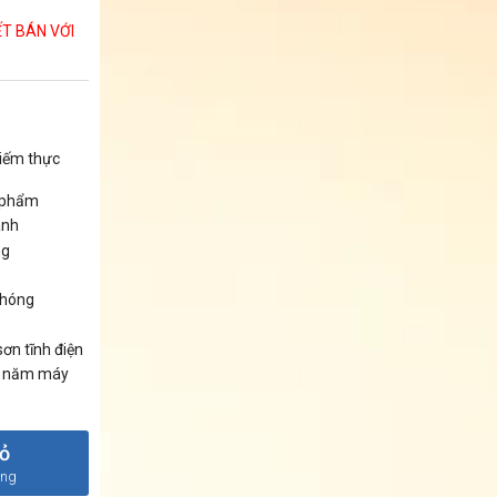
ẾT BÁN VỚI
kiếm thực
c phẩm
ành
ng
chóng
ơn tĩnh điện
10 năm máy
iỏ
àng