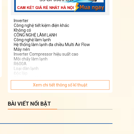
Inverter
Công nghệ tiết kiệm điện khác
Không có
CÔNG NGHỆ LÀM LẠNH
Công nghệ làm lạnh
Hệ thống làm lạnh đa chiều Multi Air Flow
Máy nén
Inverter Compressor hiệu suất cao
Môi chấy làm lạnh
R600A
Loại dàn lạnh
Độc lập
Công nghệ khác
Không
Xem chi tiết thông số kĩ thuật
CÔNG NGHỆ BẢO QUẢN THỰC PHẨM
Ngăn lạnh
Ngăn trữ tươi chuyển đổi linh hoạt
Ngăn đông
BÀI VIẾT NỔI BẬT
Cấp đông cho thực phẩm
Ngăn rau
Ngăn rau quả với độ ẩm và nhiệt độ tối ưu
CỔNG NGHỆ KHỬ MÙI KHÁNG KHUẨN
Loại bộ lọc
Bộ lọc khử mùi và kháng khuẩn than hoạt tính