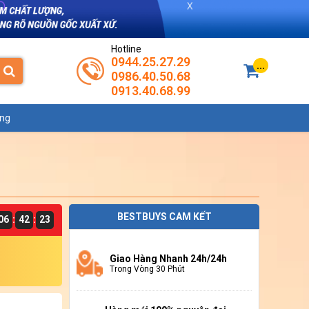
Hotline
0944.25.27.29
...
0986.40.50.68
0913.40.68.99
ụng
BESTBUYS CAM KẾT
06
42
22
:
:
Giao Hàng Nhanh 24h/24h
Trong Vòng 30 Phút