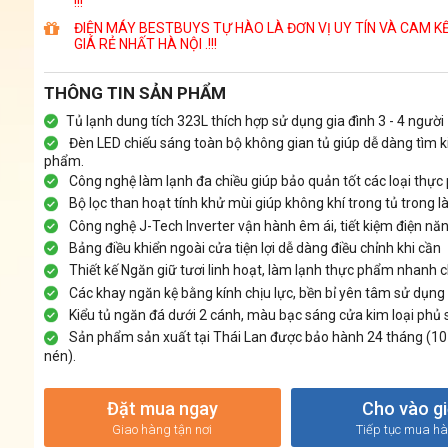
!!!
ĐIỆN MÁY BESTBUYS TỰ HÀO LÀ ĐƠN VỊ UY TÍN VÀ CAM K
GIÁ RẺ NHẤT HÀ NỘI .!!!
THÔNG TIN SẢN PHẨM
Tủ lạnh dung tích 323L thích hợp sử dụng gia đình 3 - 4 người
Đèn LED chiếu sáng toàn bộ không gian tủ giúp dễ dàng tìm 
phẩm.
Công nghệ làm lạnh đa chiều giúp bảo quản tốt các loại thự
Bộ lọc than hoạt tính khử mùi giúp không khí trong tủ trong l
Công nghệ J-Tech Inverter vận hành êm ái, tiết kiệm điện nă
Bảng điều khiển ngoài cửa tiện lợi dễ dàng điều chỉnh khi cần
Thiết kế Ngăn giữ tươi linh hoạt, làm lạnh thực phẩm nhanh 
Các khay ngăn kệ bằng kính chịu lực, bền bỉ yên tâm sử dụng
Kiểu tủ ngăn đá dưới 2 cánh, màu bạc sáng cửa kim loại phủ s
Sản phẩm sản xuất tại Thái Lan được bảo hành 24 tháng (
nén).
Đặt mua ngay
Cho vào g
Giao hàng tận nơi
Tiếp tục mua h