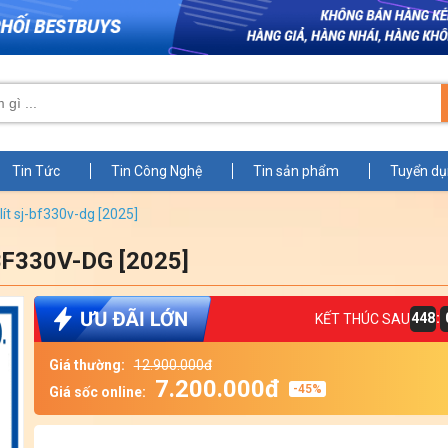
Tin Tức
Tin Công Nghệ
Tin sản phẩm
Tuyển d
 lít sj-bf330v-dg [2025]
-BF330V-DG [2025]
448
:
KẾT THÚC SAU
Giá thường:
12.900.000đ
7.200.000đ
-45%
Giá sốc online: