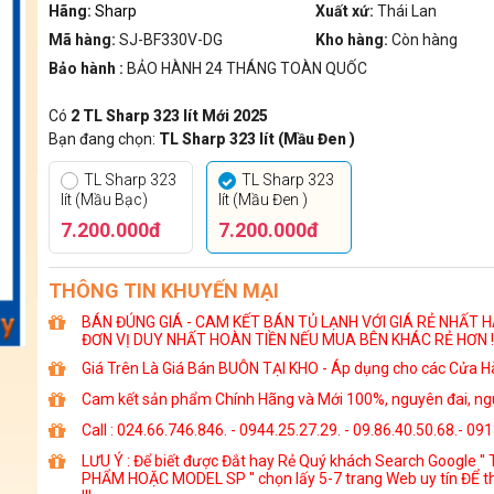
Hãng:
Sharp
Xuất xứ:
Thái Lan
Mã hàng:
SJ-BF330V-DG
Kho hàng:
Còn hàng
Bảo hành :
BẢO HÀNH 24 THÁNG TOÀN QUỐC
Có
2 TL Sharp 323 lít Mới 2025
Bạn đang chọn:
TL Sharp 323 lít (Mầu Đen )
TL Sharp 323
TL Sharp 323
lít (Mầu Bạc)
lít (Mầu Đen )
7.200.000đ
7.200.000đ
THÔNG TIN KHUYẾN MẠI
BÁN ĐÚNG GIÁ - CAM KẾT BÁN TỦ LẠNH VỚI GIÁ RẺ NHẤT HÀ
ĐƠN VỊ DUY NHẤT HOÀN TIỀN NẾU MUA BÊN KHÁC RẺ HƠN !
Giá Trên Là Giá Bán BUÔN TẠI KHO - Áp dụng cho các Cửa Hà
Cam kết sản phẩm Chính Hãng và Mới 100%, nguyên đai, ngu
Call : 024.66.746.846. - 0944.25.27.29. - 09.86.40.50.68.- 09
LƯU Ý : Để biết được Đắt hay Rẻ Quý khách Search Google ''
PHẨM HOẶC MODEL SP '' chọn lấy 5-7 trang Web uy tín ĐỂ t